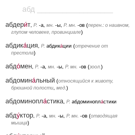
абд __________________
абдер
и́
т
,
-а,
-ы,
-ов (
Р.
мн.
Р. мн.
перен.: о наивном,
)
глупом человеке, провинциале
абдик
а́
ция
,
абдик
а́
ции (
Р.
отречение от
)
престола
абд
о́
мен
,
-а,
-ы,
-ов (
)
Р.
мн.
Р. мн.
зоол.
абдомин
а́
льный
(
относящийся к животу,
,
)
брюшной полости
мед.
абдоминопл
а́
стика
,
абдоминопл
а́
стики
Р.
абд
у́
ктор
,
-а,
-ы,
-ов (
Р.
мн.
Р. мн.
отводящая
)
мышца