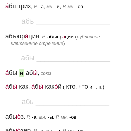
а́
бштрих
,
-а,
-и,
-ов
Р.
мн.
Р. мн.
абъ __________________
абъюр
а́
ция
,
абъюр
а́
ции (
Р.
публичное
)
клятвенное отречение
абы __________________
а́
бы
аб
ы́
и
,
союз
а́
б
ы́
как
а́
б
ы́
как
о́
й
кто
что
,
(
,
и т. п.)
абь __________________
абь
ю́
з
,
-а,
-ы,
-ов
Р.
мн.
Р. мн.
абь
ю́
зер
,
-а,
-ы,
-ов
Р.
мн.
Р. мн.