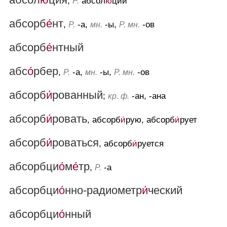
,
абсол
ю́
ции
Р.
абсорб
е́
нт
,
-а,
-ы,
-ов
Р.
мн.
Р. мн.
абсорб
е́
нтный
абс
о́
рбер
,
-а,
-ы,
-ов
Р.
мн.
Р. мн.
абсорб
и́
рованный
;
-ан, -ана
кр. ф.
абсорб
и́
ровать
, абсорб
и́
рую, абсорб
и́
рует
абсорб
и́
роваться
, абсорб
и́
руется
абсорбци
о́
м
е́
тр
,
-а
Р.
абсорбци
о́
нно-радиометр
и́
ческий
абсорбци
о́
нный