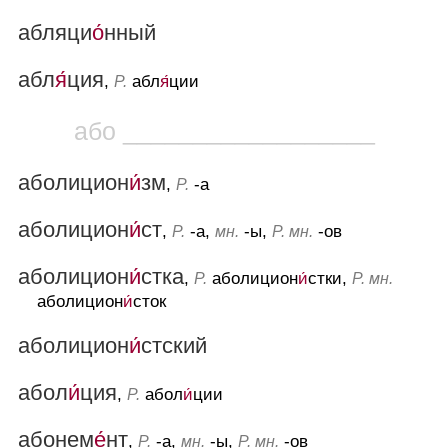
абляци
о́
нный
абл
я́
ция
,
абл
я́
ции
Р.
або __________________
аболицион
и́
зм
,
-а
Р.
аболицион
и́
ст
,
-а,
-ы,
-ов
Р.
мн.
Р. мн.
аболицион
и́
стка
,
аболицион
и́
стки,
Р.
Р. мн.
аболицион
и́
сток
аболицион
и́
стский
абол
и́
ция
,
абол
и́
ции
Р.
абонем
е́
нт
,
-а,
-ы,
-ов
Р.
мн.
Р. мн.