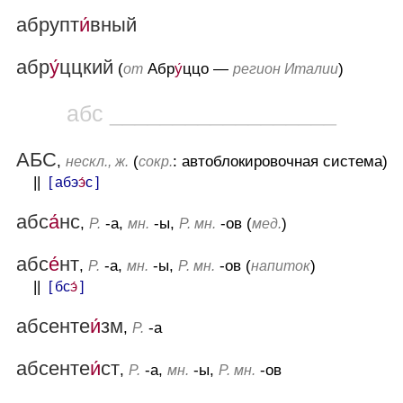
абрупт
и́
вный
абр
у́
ццкий
(
Абр
у́
ццо —
)
от
регион Италии
абс __________________
АБС
,
(
: автоблокировочная система)
нескл., ж.
сокр.
||
[ абэ
э́
с ]
абс
а́
нс
,
-а,
-ы,
-ов (
)
Р.
мн.
Р. мн.
мед.
абс
е́
нт
,
-а,
-ы,
-ов (
)
Р.
мн.
Р. мн.
напиток
||
[ бс
э́
]
абсенте
и́
зм
,
-а
Р.
абсенте
и́
ст
,
-а,
-ы,
-ов
Р.
мн.
Р. мн.