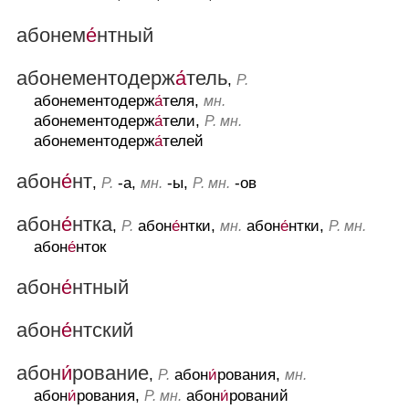
абонем
е́
нтный
абонементодерж
а́
тель
,
Р.
абонементодерж
а́
теля,
мн.
абонементодерж
а́
тели,
Р. мн.
абонементодерж
а́
телей
абон
е́
нт
,
-а,
-ы,
-ов
Р.
мн.
Р. мн.
абон
е́
нтка
,
абон
е́
нтки,
абон
е́
нтки,
Р.
мн.
Р. мн.
абон
е́
нток
абон
е́
нтный
абон
е́
нтский
абон
и́
рование
,
абон
и́
рования,
Р.
мн.
абон
и́
рования,
абон
и́
рований
Р. мн.