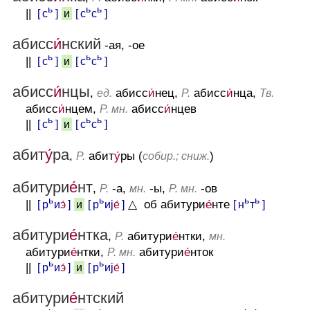
ь
ь
ь
||
[ с
]
[ с
с
]
и
абисс
и́
нский
-ая, -ое
ь
ь
ь
||
[ с
]
[ с
с
]
и
абисс
и́
нцы
,
абисс
и́
нец,
абисс
и́
нца,
ед.
Р.
Тв.
абисс
и́
нцем,
абисс
и́
нцев
Р. мн.
ь
ь
ь
||
[ с
]
[ с
с
]
и
абит
у́
ра
,
абит
у́
ры (
)
Р.
собир.; сниж.
абитури
е́
нт
,
-а,
-ы,
-ов
Р.
мн.
Р. мн.
ь
ь
ь
ь
||
[ р
и
э́
]
[ р
иj
е́
]
△ об абитури
е́
нте
[ н
т
]
и
абитури
е́
нтка
,
абитури
е́
нтки,
Р.
мн.
абитури
е́
нтки,
абитури
е́
нток
Р. мн.
ь
ь
||
[ р
и
э́
]
[ р
иj
е́
]
и
абитури
е́
нтский