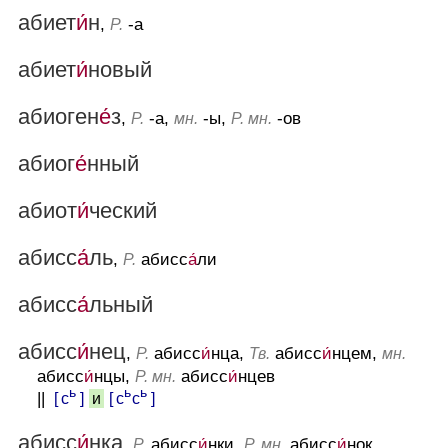
абиет
и́
н
,
-а
Р.
абиет
и́
новый
абиоген
е́
з
,
-а,
-ы,
-ов
Р.
мн.
Р. мн.
абиог
е́
нный
абиот
и́
ческий
абисс
а́
ль
,
абисс
а́
ли
Р.
абисс
а́
льный
абисс
и́
нец
,
абисс
и́
нца,
абисс
и́
нцем,
Р.
Тв.
мн.
абисс
и́
нцы,
абисс
и́
нцев
Р. мн.
ь
ь
ь
||
[ с
]
[ с
с
]
и
абисс
и́
нка
,
абисс
и́
нки,
абисс
и́
нок
Р.
Р. мн.