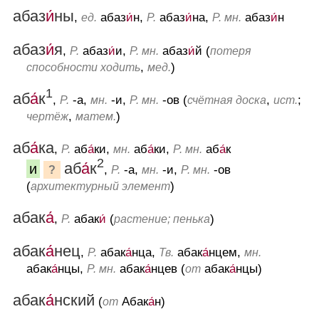
абаз
и́
ны
,
абаз
и́
н,
абаз
и́
на,
абаз
и́
н
ед.
Р.
Р. мн.
абаз
и́
я
,
абаз
и́
и,
абаз
и́
й (
Р.
Р. мн.
потеря
,
)
способности ходить
мед.
1
аб
а́
к
,
-а,
-и,
-ов (
,
;
Р.
мн.
Р. мн.
счётная доска
ист.
,
)
чертёж
матем.
аб
а́
ка
,
аб
а́
ки,
аб
а́
ки,
аб
а́
к
Р.
мн.
Р. мн.
2
аб
а́
к
и
,
-а,
-и,
-ов
?
Р.
мн.
Р. мн.
(
)
архитектурный элемент
абак
а́
,
абак
и́
(
)
Р.
растение; пенька
абак
а́
нец
,
абак
а́
нца,
абак
а́
нцем,
Р.
Тв.
мн.
абак
а́
нцы,
абак
а́
нцев (
абак
а́
нцы)
Р. мн.
от
абак
а́
нский
(
Абак
а́
н)
от