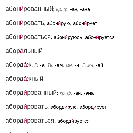
абон
и́
рованный
;
-ан, -ана
кр. ф.
абон
и́
ровать
, абон
и́
рую, абон
и́
рует
абон
и́
роваться
, абон
и́
руюсь, абон
и́
руется
абор
а́
льный
аборд
а́
ж
,
-а,
-ем,
-и,
-ей
Р.
Тв.
мн.
Р. мн.
аборд
а́
жный
аборд
и́
рованный
;
-ан, -ана
кр. ф.
аборд
и́
ровать
, аборд
и́
рую, аборд
и́
рует
аборд
и́
роваться
, аборд
и́
руется