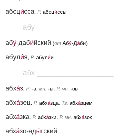
абсц
и́
сса
,
абсц
и́
ссы
Р.
абу __________________
аб
у́
-даб
и́
йский
(
Аб
у́
-Д
а́
би)
от
абул
и́
я
,
абул
и́
и
Р.
абх __________________
aбx
а́
з
,
-а,
-ы,
-ов
Р.
мн.
Р. мн.
aбx
а́
зец
,
aбx
а́
зцa,
aбx
а́
зцем
Р.
Тв.
абх
а́
зка
,
абх
а́
зки,
абх
а́
зок
Р.
Р. мн.
абх
а́
зо-ад
ы́
гский