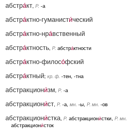
абстр
а́
кт
,
-а
Р.
абстр
а́
ктно-гуманист
и́
ческий
абстр
а́
ктно-нр
а́
вственный
абстр
а́
ктность
,
абстр
а́
ктности
Р.
абстр
а́
ктно-филос
о́
фский
абстр
а́
ктный
;
-тен, -тна
кр. ф.
абстракцион
и́
зм
,
-а
Р.
абстракцион
и́
ст
,
-а,
-ы,
-ов
Р.
мн.
Р. мн.
абстракцион
и́
стка
,
абстракцион
и́
стки,
Р.
Р. мн.
абстракцион
и́
сток