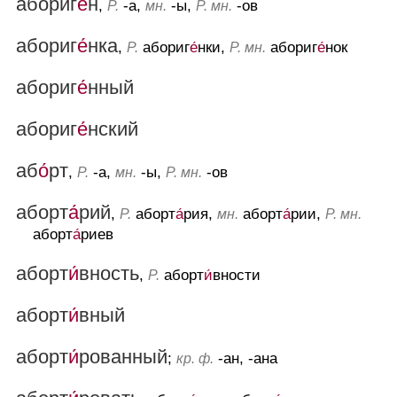
абориг
е́
н
,
-а,
-ы,
-ов
Р.
мн.
Р. мн.
абориг
е́
нка
,
абориг
е́
нки,
абориг
е́
нок
Р.
Р. мн.
абориг
е́
нный
абориг
е́
нский
аб
о́
рт
,
-а,
-ы,
-ов
Р.
мн.
Р. мн.
аборт
а́
рий
,
аборт
а́
рия,
аборт
а́
рии,
Р.
мн.
Р. мн.
аборт
а́
риев
аборт
и́
вность
,
аборт
и́
вности
Р.
аборт
и́
вный
аборт
и́
рованный
;
-ан, -ана
кр. ф.