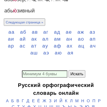
абь
ю́
зивный
Следующая страница »
аа
аб
ав
аг
ад
ае
аж
аз
аи
ай
ак
ал
ам
ан
ао
ап
ар
ас
ат
ау
аф
ах
ац
ач
аш
аэ
аю
ая
Искать
Русский орфографический
словарь онлайн
А
Б
В
Г
Д
Е
Ё
Ж
З
И
Й
К
Л
М
Н
О
П
Р
С
Т
У
Ф
Х
Ц
Ч
Ш
Щ
Ъ Ы Ь
Э
Ю
Я