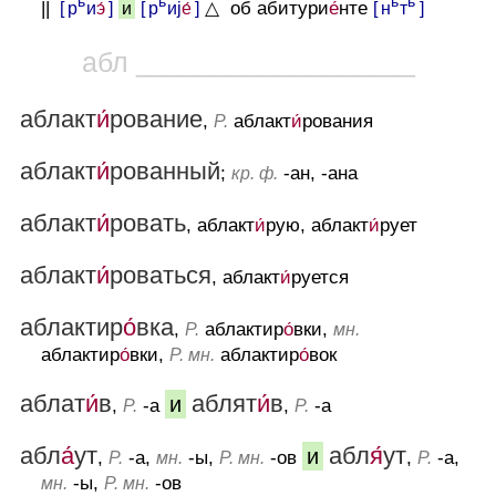
ь
ь
ь
ь
||
[ р
и
э́
]
[ р
иj
е́
]
△ об абитури
е́
нте
[ н
т
]
и
абл __________________
аблакт
и́
рование
,
аблакт
и́
рования
Р.
аблакт
и́
рованный
;
-ан, -ана
кр. ф.
аблакт
и́
ровать
, аблакт
и́
рую, аблакт
и́
рует
аблакт
и́
роваться
, аблакт
и́
руется
аблактир
о́
вка
,
аблактир
о́
вки,
Р.
мн.
аблактир
о́
вки,
аблактир
о́
вок
Р. мн.
аблат
и́
в
аблят
и́
в
и
,
-а
,
-а
Р.
Р.
абл
а́
ут
абл
я́
ут
и
,
-а,
-ы,
-ов
,
-а,
Р.
мн.
Р. мн.
Р.
-ы,
-ов
мн.
Р. мн.