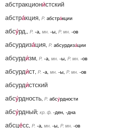
абстракцион
и́
стский
абстр
а́
кция
,
абстр
а́
кции
Р.
абс
у́
рд
,,
-а,
-ы,
-ов
Р.
мн.
Р. мн.
абсурдиз
а́
ция
,
абсурдиз
а́
ции
Р.
абсурд
и́
зм
,
-а,
-ы,
-ов
Р.
мн.
Р. мн.
абсурд
и́
ст
,
-а,
-ы,
-ов
Р.
мн.
Р. мн.
абсурд
и́
стский
абс
у́
рдность
,
абс
у́
рдности
Р.
абс
у́
рдный
;
-ден, -дна
кр. ф.
абсц
е́
сс
,
-а,
-ы,
-ов
Р.
мн.
Р. мн.