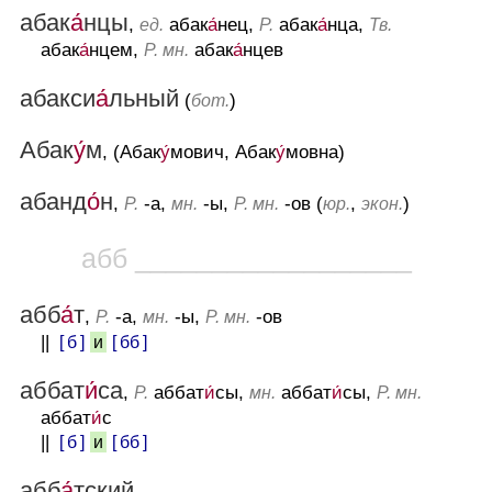
абак
а́
нцы
,
абак
а́
нец,
абак
а́
нца,
ед.
Р.
Тв.
абак
а́
нцем,
абак
а́
нцев
Р. мн.
абакси
а́
льный
(
)
бот.
Абак
у́
м
, (Абак
у́
мович, Абак
у́
мовна)
абанд
о́
н
,
-а,
-ы,
-ов (
,
)
Р.
мн.
Р. мн.
юр.
экон.
абб __________________
абб
а́
т
,
-а,
-ы,
-ов
Р.
мн.
Р. мн.
||
[ б ]
[ бб ]
и
аббат
и́
са
,
аббат
и́
сы,
аббат
и́
сы,
Р.
мн.
Р. мн.
аббат
и́
с
||
[ б ]
[ бб ]
и
абб
а́
тский