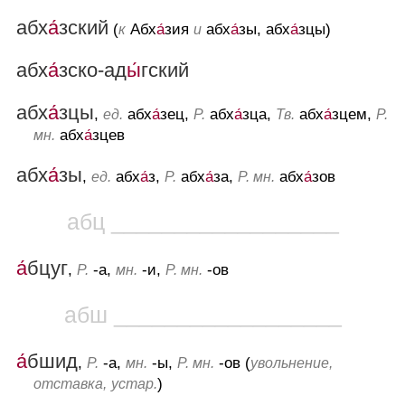
абх
а́
зский
(
Абх
а́
зия
абх
а́
зы, абх
а́
зцы)
к
и
абх
а́
зско-ад
ы́
гский
абх
а́
зцы
,
абх
а́
зец,
абх
а́
зца,
абх
а́
зцем,
ед.
Р.
Тв.
Р.
абх
а́
зцев
мн.
абх
а́
зы
,
абх
а́
з,
абх
а́
за,
абх
а́
зов
ед.
Р.
Р. мн.
абц __________________
а́
бцуг
,
-а,
-и,
-ов
Р.
мн.
Р. мн.
абш __________________
а́
бшид
,
-а,
-ы,
-ов (
Р.
мн.
Р. мн.
увольнение,
)
отставка,
устар.