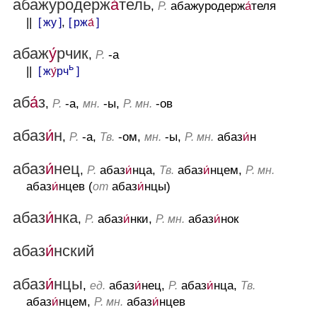
абажуродерж
а́
тель
,
абажуродерж
а́
теля
Р.
||
[ жу ]
,
[ рж
а́
]
абаж
у́
рчик
,
-а
Р.
ь
||
[ ж
у́
рч
]
аб
а́
з
,
-а,
-ы,
-ов
Р.
мн.
Р. мн.
абаз
и́
н
,
-а,
-ом,
-ы,
абаз
и́
н
Р.
Тв.
мн.
Р. мн.
абаз
и́
нец
,
абаз
и́
нца,
абаз
и́
нцем,
Р.
Тв.
Р. мн.
абаз
и́
нцев (
абаз
и́
нцы)
от
абаз
и́
нка
,
абаз
и́
нки,
абаз
и́
нок
Р.
Р. мн.
абаз
и́
нский
абаз
и́
нцы
,
абаз
и́
нец,
абаз
и́
нца,
ед.
Р.
Тв.
абаз
и́
нцем,
абаз
и́
нцев
Р. мн.