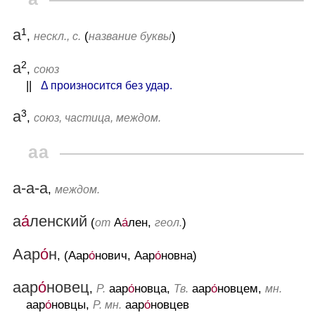
1
а
,
(
)
нескл., с.
название буквы
2
а
,
союз
||
Δ произносится без удар.
3
а
,
союз, частица, междом.
аа
а-а-а
,
междом.
а
а́
ленский
(
А
а́
лен,
)
от
геол.
Аар
о́
н
, (Аар
о́
нович, Аар
о́
новна)
аар
о́
новец
,
аар
о́
новца,
аар
о́
новцем,
Р.
Тв.
мн.
аар
о́
новцы,
аар
о́
новцев
Р. мн.