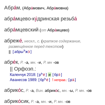
Абр
а́
м
, (Абр
а́
мович, Абр
а́
мовна)
абр
а́
мцево-к
у́
дринская резьб
а́
абр
а́
мцевский
(
Абр
а́
мцево)
от
абреж
е́
,
(
нескл., с.
краткое содержание,
)
размещённое перед текстом
э
||
[ абры
ж
э́
]
абр
е́
к
,
-а,
-и,
-ов
Р.
мн.
Р. мн
|| Орфоэп.:
ь
Каленчук 2018:
[ р
е́
]
[ бр
э́
]
и
ь
Аванесов 1989:
[ бр
е́
]
[ р
э́
]
!
неправ.:
абрик
о́
с
,
-а,
абрик
о́
с,
-ы,
-ов
Р.
Вин.
мн.
Р. мн.
абрик
о́
сик
,
-а,
-и,
-ов
Р.
мн.
Р. мн.