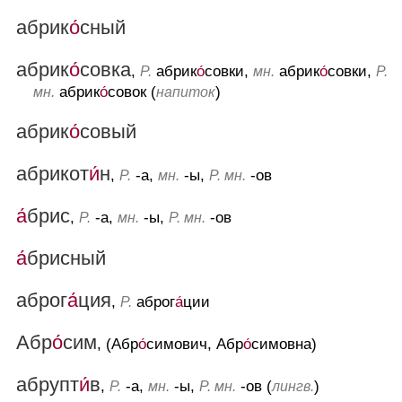
абрик
о́
сный
абрик
о́
совка
,
абрик
о́
совки,
абрик
о́
совки,
Р.
мн.
Р.
абрик
о́
совок (
)
мн.
напиток
абрик
о́
совый
абрикот
и́
н
,
-а,
-ы,
-ов
Р.
мн.
Р. мн.
а́
брис
,
-а,
-ы,
-ов
Р.
мн.
Р. мн.
а́
брисный
аброг
а́
ция
,
аброг
а́
ции
Р.
Абр
о́
сим
, (Абр
о́
симович, Абр
о́
симовна)
абрупт
и́
в
,
-а,
-ы,
-ов (
)
Р.
мн.
Р. мн.
лингв.