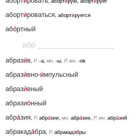
аборт
и́
ровать
, аборт
и́
рую, аборт
и́
рует
аборт
и́
роваться
, аборт
и́
руется
аб
о́
ртный
абр __________________
абраз
и́
в
,
-а,
-ы,
-ов
Р.
мн.
Р. мн.
абраз
и́
вно-
и́
мпульсный
абраз
и́
вный
абрази
о́
нный
абр
а́
зия
,
абр
а́
зии,
абр
а́
зии,
абр
а́
зий
Р.
мн.
Р. мн.
абракад
а́
бра
,
абракад
а́
бры
Р.