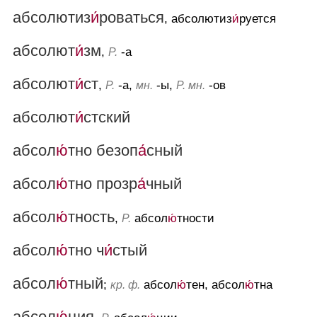
абсолютиз
и́
роваться
, абсолютиз
и́
руется
абсолют
и́
зм
,
-а
Р.
абсолют
и́
ст
,
-а,
-ы,
-ов
Р.
мн.
Р. мн.
абсолют
и́
стский
абсол
ю́
тно безоп
а́
сный
абсол
ю́
тно прозр
а́
чный
абсол
ю́
тность
,
абсол
ю́
тности
Р.
абсол
ю́
тно ч
и́
стый
абсол
ю́
тный
;
абсол
ю́
тен, абсол
ю́
тна
кр. ф.
абсол
ю́
ция