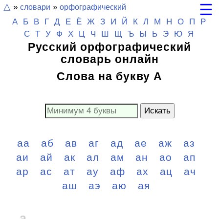
☰
△
»
словари
»
орфографический
А
Б
В
Г
Д
Е
Ё
Ж
З
И
Й
К
Л
М
Н
О
П
Р
С
Т
У
Ф
Х
Ц
Ч
Ш
Щ
Ъ Ы Ь
Э
Ю
Я
Русский орфографический
словарь онлайн
Слова на букву А
Искать
аа
аб
ав
аг
ад
ае
аж
аз
аи
ай
ак
ал
ам
ан
ао
ап
ар
ас
ат
ау
аф
ах
ац
ач
аш
аэ
аю
ая
а