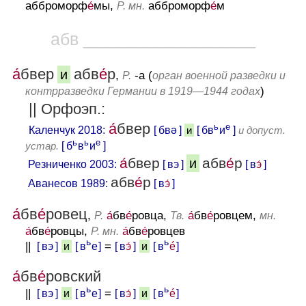
абброморф
е́
мы,
абброморф
е́
м
Р. мн.
абв __________________
а́
бвер
абв
е́
р
и
,
-а (
Р.
орган военной разведки и
)
контрразведки Германии в 1919—1944 годах
|| Орфоэп.:
а́
бвер
ь
е
Каленчук 2018:
[ бвǝ ]
и
[ бв
и
]
и допуст.
ь
ь
е
устар.
[ б
в
и
]
а́
бвер
абв
е́
р
и
Резниченко 2003:
[ вэ ]
[ в
э́
]
абв
е́
р
Аванесов 1989:
[ в
э́
]
а́
бв
е́
ровец
,
а́
бв
е́
ровца,
а́
бв
е́
ровцем,
Р.
Тв.
мн.
а́
бв
е́
ровцы,
а́
бв
е́
ровцев
Р. мн.
ь
ь
||
[ вэ ]
[ в
е ]
=
[ в
э́
]
[ в
é
]
и
и
а́
бв
е́
ровский
ь
ь
||
[ вэ ]
[ в
е ]
=
[ в
э́
]
[ в
é
]
и
и