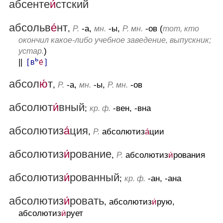
абсенте
и́
стский
абсольв
е́
нт
,
-а,
-ы,
-ов (
Р.
мн.
Р. мн.
тот, кто
окончил какое-либо учебное заведение, выпускник;
)
устар.
ь
||
[ в
е́
]
абсол
ю́
т
,
-а,
-ы,
-ов
Р.
мн.
Р. мн.
абсолют
и́
вный
;
-вен, -вна
кр. ф.
абсолютиз
а́
ция
,
абсолютиз
а́
ции
Р.
абсолютиз
и́
рование
,
абсолютиз
и́
рования
Р.
абсолютиз
и́
рованный
;
-ан, -ана
кр. ф.
абсолютиз
и́
ровать
, абсолютиз
и́
рую,
абсолютиз
и́
рует