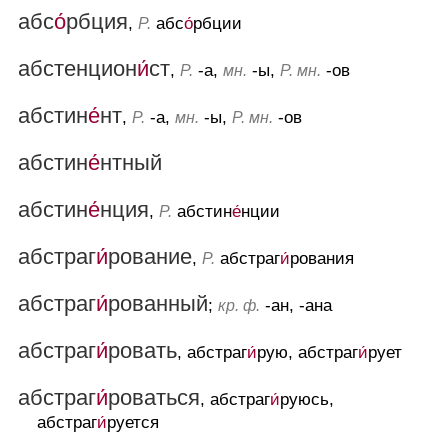
абс
о́
рбция
,
абс
о́
рбции
Р.
абстенцион
и́
ст
,
-а,
-ы,
-ов
Р.
мн.
Р. мн.
абстин
е́
нт
,
-а,
-ы,
-ов
Р.
мн.
Р. мн.
абстин
е́
нтный
абстин
е́
нция
,
абстин
е́
нции
Р.
абстраг
и́
рование
,
абстраг
и́
рования
Р.
абстраг
и́
рованный
;
-ан, -ана
кр. ф.
абстраг
и́
ровать
, абстраг
и́
рую, абстраг
и́
рует
абстраг
и́
роваться
, абстраг
и́
руюсь,
абстраг
и́
руется