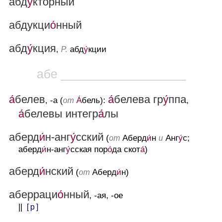
абд
у́
кторный
абдукци
о́
нный
абд
у́
кция
,
абд
у́
кции
Р.
абе __________________
а́
белев
а́
белева гр
у́
ппа
, -а (
А́
бель):
,
от
а́
белевы интегр
а́
лы
аберд
и́
н-анг
у́
сский
(
Аберд
и́
н
Анг
у́
с;
от
и
аберд
и́
н-анг
у́
сская пор
о́
да скот
а́
)
аберд
и́
нский
(
Аберд
и́
н)
от
аберраци
о́
нный
, -ая, -ое
||
[ р ]