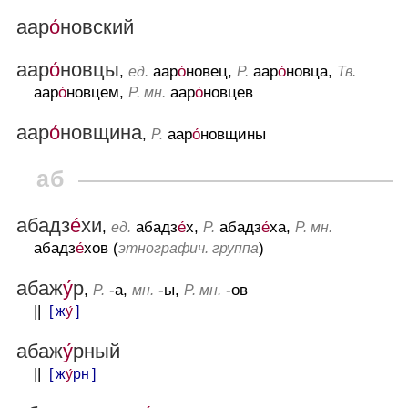
аар
о́
новский
аар
о́
новцы
,
аар
о́
новец,
аар
о́
новца,
ед.
Р.
Тв.
аар
о́
новцем,
аар
о́
новцев
Р. мн.
аар
о́
новщина
,
аар
о́
новщины
Р.
аб
абадз
е́
хи
,
абадз
е́
х,
абадз
е́
ха,
ед.
Р.
Р. мн.
абадз
е́
хов (
)
этнографич. группа
абаж
у́
р
,
-а,
-ы,
-ов
Р.
мн.
Р. мн.
||
[ ж
у́
]
абаж
у́
рный
||
[ ж
у́
рн ]