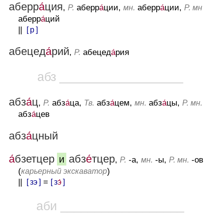
аберр
а́
ция
,
аберр
а́
ции,
аберр
а́
ции,
Р.
мн.
Р. мн
аберр
а́
ций
||
[ р ]
абецед
а́
рий
,
абецед
а́
рия
Р.
абз __________________
абз
а́
ц
,
абз
а́
ца,
абз
а́
цем,
абз
а́
цы,
Р.
Тв.
мн.
Р. мн.
абз
а́
цев
абз
а́
цный
а́
бзетцер
абз
е́
тцер
и
,
-а,
-ы,
-ов
Р.
мн.
Р. мн.
(
)
карьерный экскаватор
||
[ зэ ]
=
[ з
э́
]
аби __________________