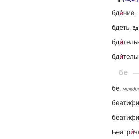
бд
е́
ние
, 
бдеть
, б
бд
и́
тель
бд
и́
тель
бе
бе
,
междо
беатифи
беатифи
Беатр
и́
ч