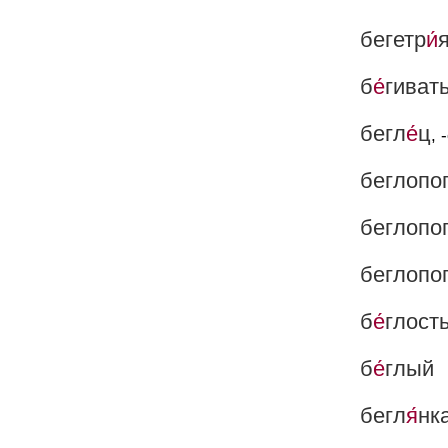
бегетр
и́
б
е́
гиват
бегл
е́
ц
, 
беглопо
беглопо
беглопо
б
е́
глост
б
е́
глый
бегл
я́
нк