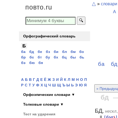
△
»
словари
повто.ru
А
🔍
Орфографический словарь
Б
ба
бд
бе
бз
би
бл
бм
бо
бр
бс
бт
бу
бх
бц
бы
бь
бэ
бю
бя
ба
б
А
Б
В
Г
Д
Е
Ё
Ж
З
И
Й
К
Л
М
Н
О
П
Р
С
Т
У
Ф
Х
Ц
Ч
Ш
Щ
Ъ Ы Ь
Э
Ю
Я
« Предыдущ
Орфоэпические словари ▼
бд
Толковые словари ▼
БД
,
нескл.,
Тест на ударения
||
[ бэд
э́
]