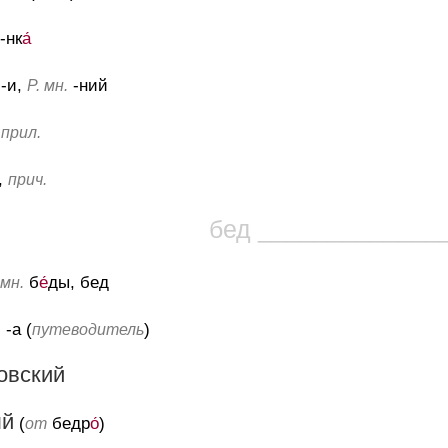
 -нк
а́
 -и,
-ний
Р. мн.
,
прил.
,
прич.
бед _____________
б
е́
ды, бед
мн.
, -а (
)
путеводитель
овский
ый
(
бедр
о́
)
от