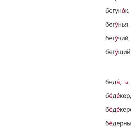
бегун
о́
к
,
бег
у́
нья
,
бег
у́
чий
бег
у́
щий
бед
а́
, -
ы́
,
б
е́
д
е́
кер
б
е́
д
е́
кер
б
е́
дерн