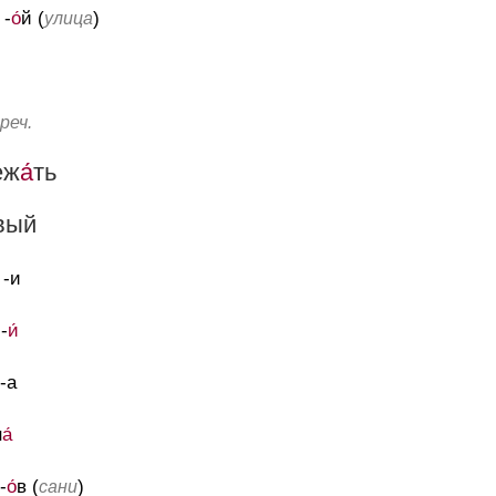
 -
о́
й (
)
улица
реч.
еж
а́
ть
вый
 -и
 -
и́
 -а
н
а́
 -
о́
в (
)
сани