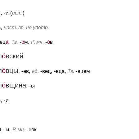
я
, -и (
)
ист.
ь
,
наст. вр. не употр.
-ец
а́
,
-
о́
м,
-
о́
в
Тв.
Р. мн.
п
о́
вский
п
о́
вцы
, -ев,
-вец, -вца,
-вцем
ед.
Тв.
п
о́
вщина
, -ы
ь
, -и
а
, -и,
-нок
Р. мн.