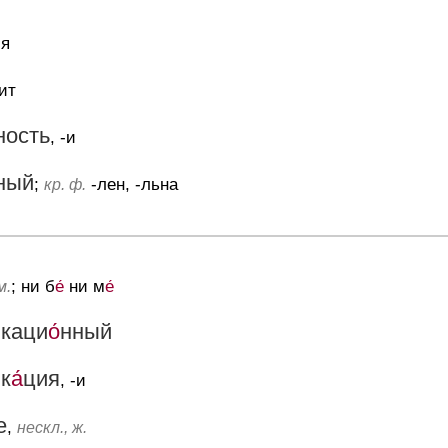
-я
дит
ность
, -и
ный
;
-лен, -льна
кр. ф.
; ни б
е́
ни м
е́
м.
каци
о́
нный
к
а́
ция
, -и
е
,
нескл., ж.