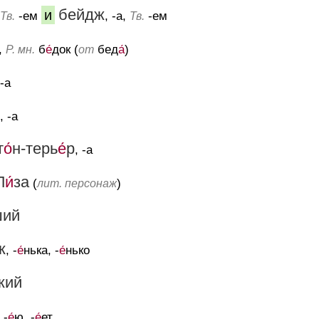
бейдж
и
-ем
, -а,
-ем
Тв.
Тв.
и,
б
е́
док (
бед
а́
)
Р. мн.
от
 -а
, -а
т
о́
н-терь
е́
р
, -а
Л
и́
за
(
)
лит. персонаж
ший
к
, -
е́
нька, -
е́
нько
кий
, -
е́
ю, -
е́
ет