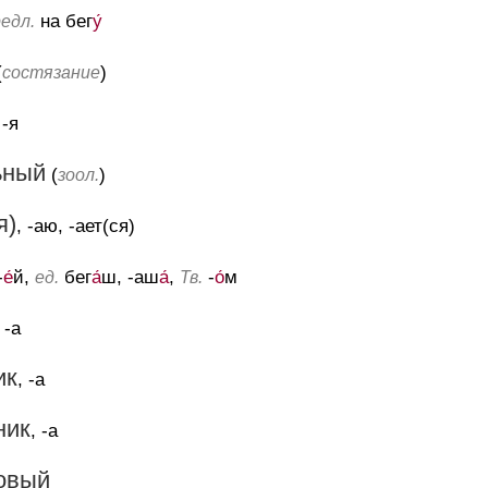
на бег
у́
едл.
(
)
состязание
 -я
ьный
(
)
зоол.
я)
, -аю, -ает(ся)
-
е́
й,
бег
а́
ш, -аш
а́
,
-
о́
м
ед.
Тв.
, -а
ик
, -а
ник
, -а
овый