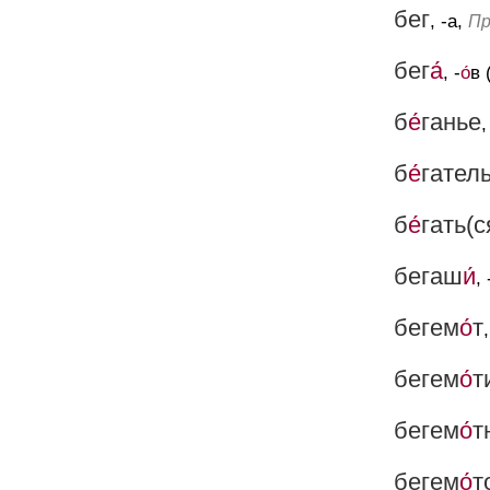
бег
, -а,
Пр
бег
а́
, -
о́
в 
б
е́
ганье
,
б
е́
гател
б
е́
гать(с
бегаш
и́
, 
бегем
о́
т
бегем
о́
т
бегем
о́
т
бегем
о́
т