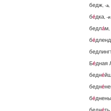
бедж
, -а,
б
е́
дка
, -
бедл
а́
м
,
б
е́
дленд
бедлинг
Б
е́
дная 
бедн
е́
й
бедн
е́
не
б
е́
днень
бедн
е́
ть