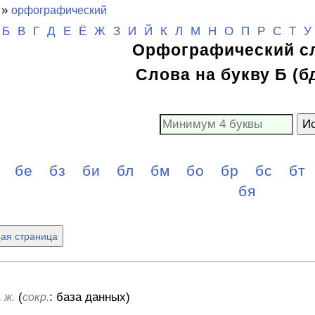
»
орфографический
Б
В
Г
Д
Е
Ё
Ж
З
И
Й
К
Л
М
Н
О
П
Р
С
Т
У
Орфографический с
Слова на букву Б (бд
Ис
д
бе
бз
би
бл
бм
бо
бр
бс
бт
бя
ая страница
(
: база данных)
 ж.
сокр.