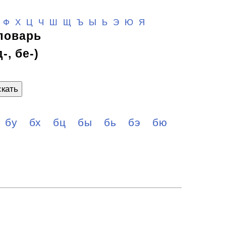
Ф
Х
Ц
Ч
Ш
Щ
Ъ Ы Ь
Э
Ю
Я
ловарь
-, бе-)
кать
бу
бх
бц
бы
бь
бэ
бю