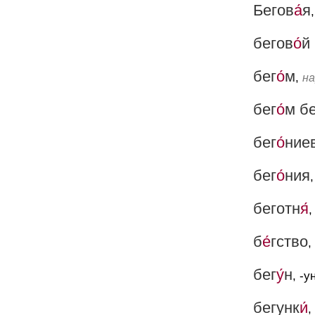
Бегов
а́
я
,
бегов
о́
й
бег
о́
м
,
на
бег
о́
м б
бег
о́
ние
бег
о́
ния
,
беготн
я́
,
б
е́
гство
,
бег
у́
н
, -у
бегунк
и́
,