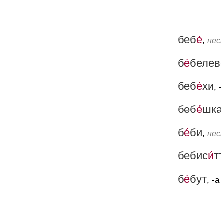
беб
е́
,
неск
б
е́
белев
беб
е́
хи
, 
беб
е́
шк
б
е́
би
,
неск
бебис
и́
т
б
е́
бут
, -а