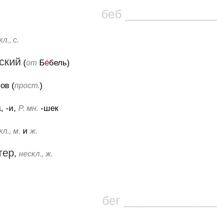
беб _____________
л., с.
ский
(
Б
е́
бель)
от
-ов (
)
прост.
а
, -и,
-шек
Р. мн.
и
л., м.
ж.
тер
,
нескл., ж.
бег _____________