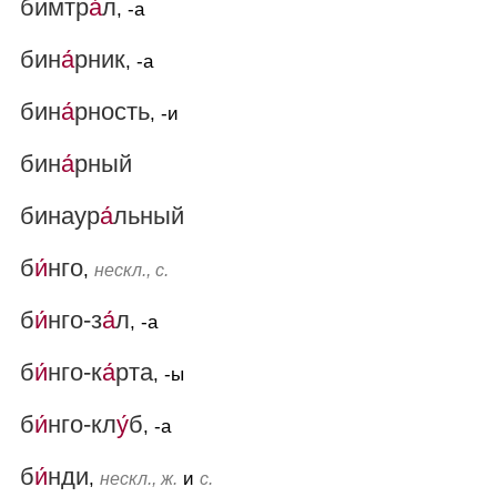
бимтр
а́
л
, -а
бин
а́
рник
, -а
бин
а́
рность
, -и
бин
а́
рный
бинаур
а́
льный
б
и́
нго
,
нескл., с.
б
и́
нго-з
а́
л
, -а
б
и́
нго-к
а́
рта
, -ы
б
и́
нго-кл
у́
б
, -а
б
и́
нди
,
и
нескл., ж.
с.