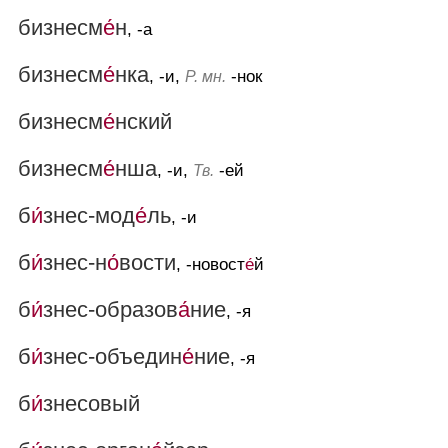
бизнесм
е́
н
, -а
бизнесм
е́
нка
, -и,
-нок
Р. мн.
бизнесм
е́
нский
бизнесм
е́
нша
, -и,
-ей
Тв.
б
и́
знес-мод
е́
ль
, -и
б
и́
знес-н
о́
вости
, -новост
е́
й
б
и́
знес-образов
а́
ние
, -я
б
и́
знес-объедин
е́
ние
, -я
б
и́
знесовый