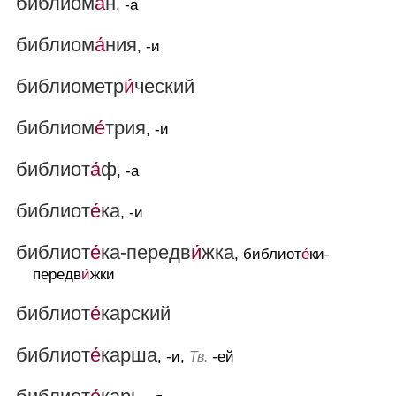
библиом
а́
н
, -а
библиом
а́
ния
, -и
библиометр
и́
ческий
библиом
е́
трия
, -и
библиот
а́
ф
, -а
библиот
е́
ка
, -и
библиот
е́
ка-передв
и́
жка
, библиот
е́
ки-
передв
и́
жки
библиот
е́
карский
библиот
е́
карша
, -и,
-ей
Тв.