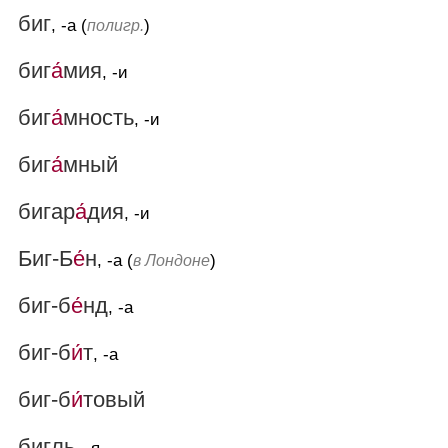
биг
, -а (
)
полигр.
биг
а́
мия
, -и
биг
а́
мность
, -и
биг
а́
мный
бигар
а́
дия
, -и
Биг-Б
е́
н
, -а (
)
в Лондоне
биг-б
е́
нд
, -а
биг-б
и́
т
, -а
биг-б
и́
товый
бигль