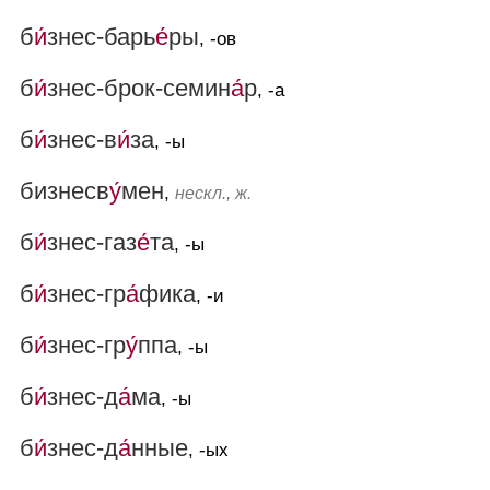
б
и́
знес-барь
е́
ры
, -ов
б
и́
знес-брок-семин
а́
р
, -а
б
и́
знес-в
и́
за
, -ы
бизнесв
у́
мен
,
нескл., ж.
б
и́
знес-газ
е́
та
, -ы
б
и́
знес-гр
а́
фика
, -и
б
и́
знес-гр
у́
ппа
, -ы
б
и́
знес-д
а́
ма
, -ы
б
и́
знес-д
а́
нные
, -ых