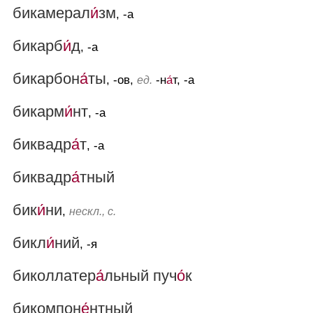
бикамерал
и́
зм
, -а
бикарб
и́
д
, -а
бикарбон
а́
ты
, -ов,
-н
а́
т, -а
ед.
бикарм
и́
нт
, -а
биквадр
а́
т
, -а
биквадр
а́
тный
бик
и́
ни
,
нескл., с.
бикл
и́
ний
, -я
биколлатер
а́
льный пуч
о́
к
бикомпон
е́
нтный