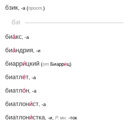
бзик
, -а (
)
прост.
би
би
а́
кс
, -а
би
а́
ндрия
, -и
биарр
и́
цкий
(
Биарр
и́
ц)
от
биатл
е́
т
, -а
биатл
о́
н
, -а
биатлон
и́
ст
, -а
биатлон
и́
стка
, -и,
-ток
Р. мн.