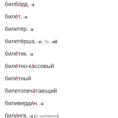
билб
о́
рд
, -а
бил
е́
т
, -а
билетёр
, -а
билетёрша
, -и,
-ей
Тв.
бил
е́
тик
, -а
бил
е́
тно-к
а́
ссовый
бил
е́
тный
билетопеч
а́
тающий
биливерд
и́
н
, -а
бил
и́
нгв
, -а (
)
о человеке