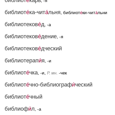
библиот
е́
карь
, -я
библиот
е́
ка-чит
а́
льня
, библиот
е́
ки-чит
а́
льни
библиотеков
е́
д
, -а
библиотеков
е́
дение
, -я
библиотеков
е́
дческий
библиотерап
и́
я
, -и
библиот
е́
чка
, -и,
-чек
Р. мн.
библиот
е́
чно-библиограф
и́
ческий
библиот
е́
чный
библиоф
и́
л
, -а