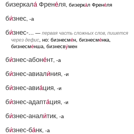
бизеркал
а́
Френ
е́
ля
, бизерк
а́
л Френ
е́
ля
б
и́
знес
, -а
б
и́
знес-...
—
первая часть сложных слов, пишется
, но: бизнесм
е́
н, бизнесм
е́
нка,
через дефис
бизнесм
е́
нша, бизнесв
у́
мен
б
и́
знес-абон
е́
нт
, -а
б
и́
знес-авиал
и́
ния
, -и
б
и́
знес-ави
а́
ция
, -и
б
и́
знес-адапт
а́
ция
, -и
б
и́
знес-анал
и́
тик
, -а
б
и́
знес-б
а́
нк
, -а