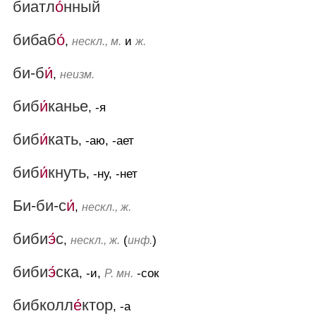
биатл
о́
нный
бибаб
о́
,
и
нескл., м.
ж.
би-б
и́
,
неизм.
биб
и́
канье
, -я
биб
и́
кать
, -аю, -ает
биб
и́
кнуть
, -ну, -нет
Би-би-с
и́
,
нескл., ж.
биби
э́
с
,
(
)
нескл., ж.
инф.
биби
э́
ска
, -и,
-сок
Р. мн.
бибколл
е́
ктор
, -а