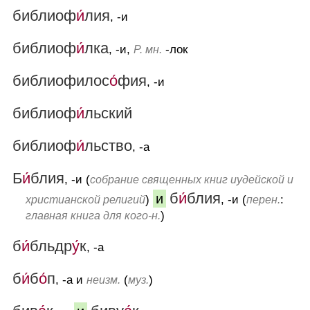
библиоф
и́
лия
, -и
библиоф
и́
лка
, -и,
-лок
Р. мн.
библиофилос
о́
фия
, -и
библиоф
и́
льский
библиоф
и́
льство
, -а
Б
и́
блия
, -и (
собрание священных книг иудейской и
б
и́
блия
и
)
, -и (
:
христианской религий
перен.
)
главная книга для кого-н.
б
и́
бльдр
у́
к
, -а
б
и́
б
о́
п
, -а и
(
)
неизм.
муз.