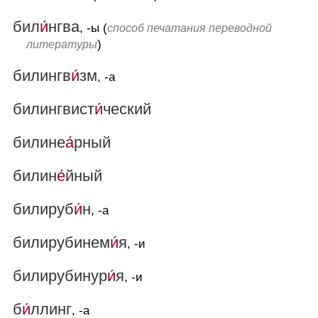
бил
и́
нгва
, -ы (
способ печатания переводной
)
литературы
билингв
и́
зм
, -а
билингвист
и́
ческий
билине
а́
рный
билин
е́
йный
билируб
и́
н
, -а
билирубинем
и́
я
, -и
билирубинур
и́
я
, -и
б
и́
ллинг
, -а