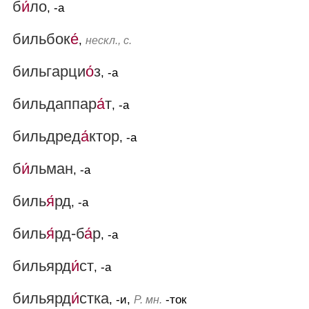
б
и́
ло
, -а
бильбок
е́
,
нескл., с.
бильгарци
о́
з
, -а
бильдаппар
а́
т
, -а
бильдред
а́
ктор
, -а
б
и́
льман
, -а
биль
я́
рд
, -а
биль
я́
рд-б
а́
р
, -а
бильярд
и́
ст
, -а
бильярд
и́
стка
, -и,
-ток
Р. мн.