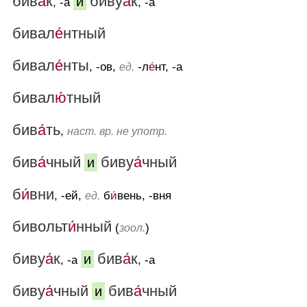
бив
а́
к
биву
а́
к
и
, -а
, -а
бивал
е́
нтный
бивал
е́
нты
, -ов,
-л
е́
нт, -а
ед.
бивал
ю́
тный
бив
а́
ть
,
наст. вр. не употр.
бив
а́
чный
биву
а́
чный
и
б
и́
вни
, -ей,
б
и́
вень, -вня
ед.
бивольт
и́
нный
(
)
зоол.
биву
а́
к
бив
а́
к
и
, -а
, -а
биву
а́
чный
бив
а́
чный
и