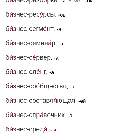
, -и,
-рок
Р. мн.
б
и́
знес-рес
у́
рсы
, -ов
б
и́
знес-сегм
е́
нт
, -а
б
и́
знес-семин
а́
р
, -а
б
и́
знес-с
е́
рвер
, -а
б
и́
знес-сл
е́
нг
, -а
б
и́
знес-со
о́
бщество
, -а
б
и́
знес-составл
я́
ющая
, -ей
б
и́
знес-спр
а́
вочник
, -а
б
и́
знес-сред
а́
, -
ы́