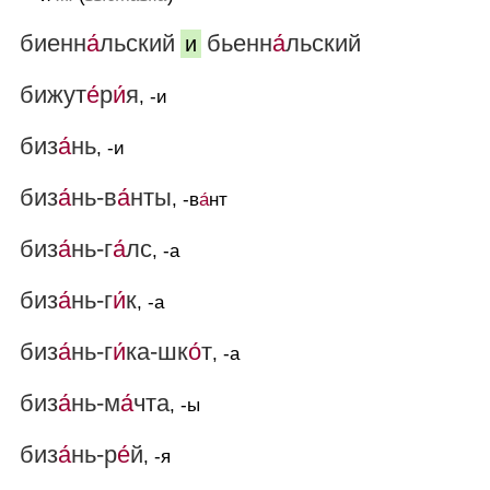
биенн
а́
льский
бьенн
а́
льский
и
бижут
е́
р
и́
я
, -и
биз
а́
нь
, -и
биз
а́
нь-в
а́
нты
, -в
а́
нт
биз
а́
нь-г
а́
лс
, -а
биз
а́
нь-г
и́
к
, -а
биз
а́
нь-г
и́
ка-шк
о́
т
, -а
биз
а́
нь-м
а́
чта
, -ы
биз
а́
нь-р
е́
й
, -я