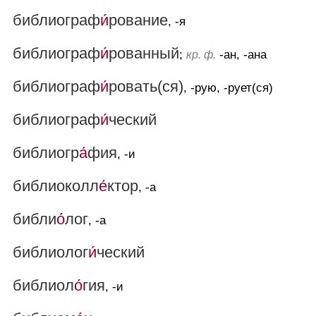
библиограф
и́
рование
, -я
библиограф
и́
рованный
;
-ан, -ана
кр. ф.
библиограф
и́
ровать(ся)
, -рую, -рует(ся)
библиограф
и́
ческий
библиогр
а́
фия
, -и
библиоколл
е́
ктор
, -а
библи
о́
лог
, -а
библиолог
и́
ческий
библиол
о́
гия
, -и