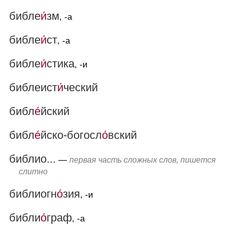
библе
и́
зм
, -а
библе
и́
ст
, -а
библе
и́
стика
, -и
библеист
и́
ческий
библ
е́
йский
библ
е́
йско-богосл
о́
вский
библио...
—
первая часть сложных слов, пишется
слитно
библиогн
о́
зия
, -и
библи
о́
граф
, -а