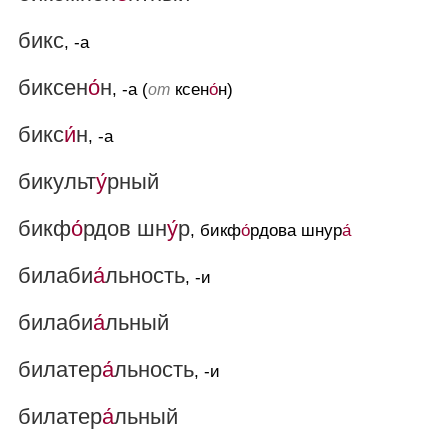
бикс
, -а
биксен
о́
н
, -а (
ксен
о́
н)
от
бикс
и́
н
, -а
бикульт
у́
рный
бикф
о́
рдов шн
у́
р
, бикф
о́
рдова шнур
а́
билаби
а́
льность
, -и
билаби
а́
льный
билатер
а́
льность
, -и
билатер
а́
льный