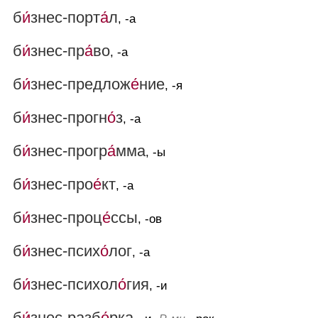
б
и́
знес-порт
а́
л
, -а
б
и́
знес-пр
а́
во
, -а
б
и́
знес-предлож
е́
ние
, -я
б
и́
знес-прогн
о́
з
, -а
б
и́
знес-прогр
а́
мма
, -ы
б
и́
знес-про
е́
кт
, -а
б
и́
знес-проц
е́
ссы
, -ов
б
и́
знес-псих
о́
лог
, -а
б
и́
знес-психол
о́
гия
, -и
б
и́
знес-разб
о́
рка