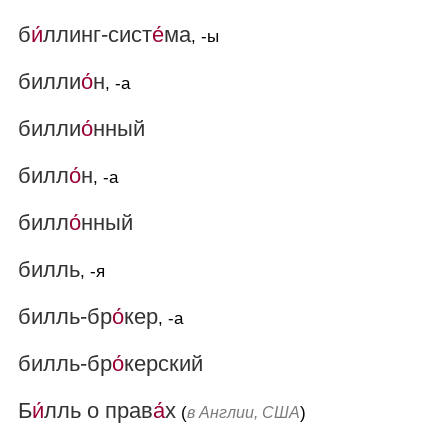
б
и́
ллинг-сист
е́
ма
, -ы
билли
о́
н
, -а
билли
о́
нный
билл
о́
н
, -а
билл
о́
нный
билль
, -я
билль-бр
о́
кер
, -а
билль-бр
о́
керский
Б
и́
лль о прав
а́
х
(
)
в Англии, США