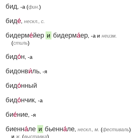
бид
, -а (
)
фин.
бид
е́
,
нескл., с.
бидерм
е́
йер
бидерм
а́
ер
и
, -а и
неизм.
(
)
стиль
бид
о́
н
, -а
бидонв
и́
ль
, -я
бид
о́
нный
бид
о́
нчик
, -а
би
е́
ние
, -я
биенн
а́
ле
бьенн
а́
ле
и
,
(
)
нескл., м.
фестиваль
и
(
)
ж.
выставка