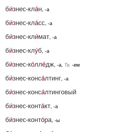
б
и́
знес-кл
а́
н
, -а
б
и́
знес-кл
а́
сс
, -а
б
и́
знес-кл
и́
мат
, -а
б
и́
знес-кл
у́
б
, -а
б
и́
знес-к
о́
лл
е́
дж
, -а,
-ем
Тв.
б
и́
знес-конс
а́
лтинг
, -а
б
и́
знес-конс
а́
лтинговый
б
и́
знес-конт
а́
кт
, -а
б
и́
знес-конт
о́
ра
, -ы