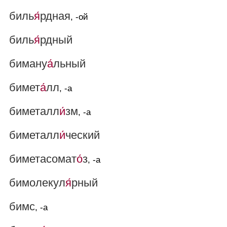
биль
я́
рдная
, -ой
биль
я́
рдный
биману
а́
льный
бимет
а́
лл
, -а
биметалл
и́
зм
, -а
биметалл
и́
ческий
биметасомат
о́
з
, -а
бимолекул
я́
рный
бимс
, -а