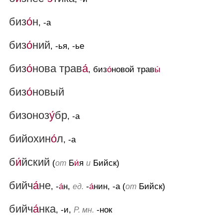
биз
о́
н
, -а
биз
о́
ний
, -ья, -ье
биз
о́
нова трав
а́
, биз
о́
новой трав
ы́
биз
о́
новый
бизоноз
у́
бр
, -а
бийохин
о́
л
, -а
б
и́
йский
(
Б
и́
я
Бийск)
от
и
бийч
а́
не
, -
а́
н,
-
а́
нин, -а (
Бийск)
ед.
от
бийч
а́
нка
, -и,
-нок
Р. мн.