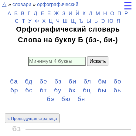
☰
△
»
словари
»
орфографический
А
Б
В
Г
Д
Е
Ё
Ж
З
И
Й
К
Л
М
Н
О
П
Р
С
Т
У
Ф
Х
Ц
Ч
Ш
Щ
Ъ Ы Ь
Э
Ю
Я
Орфографический словарь
Слова на букву Б (бз-, би-)
Искать
ба
бд
бе
бз
би
бл
бм
бо
бр
бс
бт
бу
бх
бц
бы
бь
бэ
бю
бя
« Предыдущая страница
бз