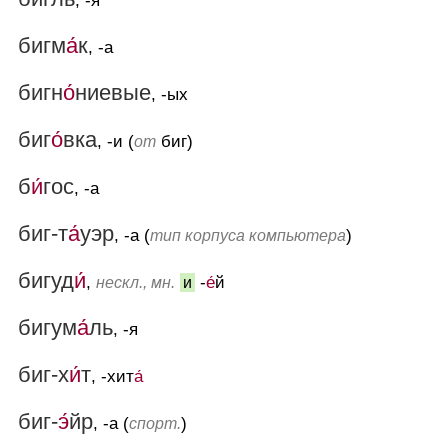
, -я
бигм
а́
к
, -а
бигн
о́
ниевые
, -ых
биг
о́
вка
, -и (
биг)
от
б
и́
гос
, -а
биг-т
а́
уэр
, -а (
)
тип корпуса компьютера
бигуд
и́
,
-
е́
й
нескл., мн.
и
бигум
а́
ль
, -я
биг-х
и́
т
, -хит
а́
биг-
э́
йр
, -а (
)
спорт.