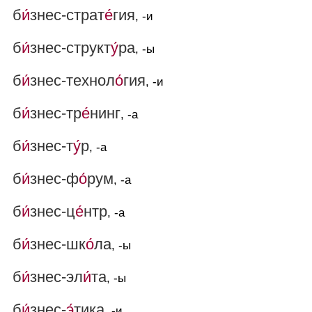
б
и́
знес-страт
е́
гия
, -и
б
и́
знес-структ
у́
ра
, -ы
б
и́
знес-технол
о́
гия
, -и
б
и́
знес-тр
е́
нинг
, -а
б
и́
знес-т
у́
р
, -а
б
и́
знес-ф
о́
рум
, -а
б
и́
знес-ц
е́
нтр
, -а
б
и́
знес-шк
о́
ла
, -ы
б
и́
знес-эл
и́
та
, -ы
б
и́
знес-
э́
тика
, -и