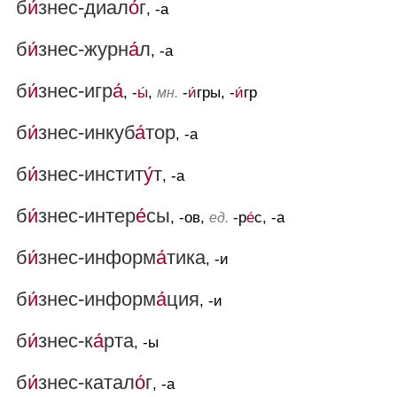
б
и́
знес-диал
о́
г
, -а
б
и́
знес-журн
а́
л
, -а
б
и́
знес-игр
а́
, -
ы́
,
-
и́
гры, -
и́
гр
мн.
б
и́
знес-инкуб
а́
тор
, -а
б
и́
знес-инстит
у́
т
, -а
б
и́
знес-интер
е́
сы
, -ов,
-р
е́
с, -а
ед.
б
и́
знес-информ
а́
тика
, -и
б
и́
знес-информ
а́
ция
, -и
б
и́
знес-к
а́
рта
, -ы
б
и́
знес-катал
о́
г
, -а