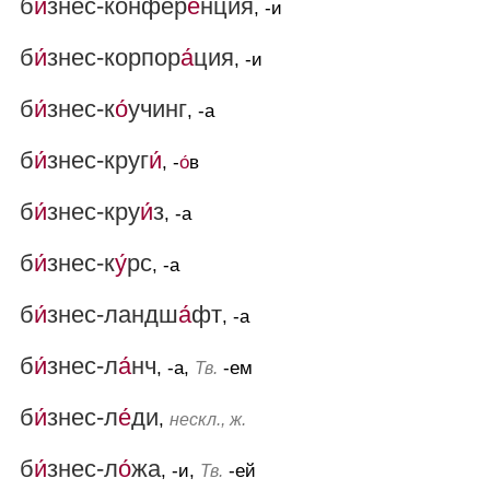
б
и́
знес-конфер
е́
нция
, -и
б
и́
знес-корпор
а́
ция
, -и
б
и́
знес-к
о́
учинг
, -а
б
и́
знес-круг
и́
, -
о́
в
б
и́
знес-кру
и́
з
, -а
б
и́
знес-к
у́
рс
, -а
б
и́
знес-ландш
а́
фт
, -а
б
и́
знес-л
а́
нч
, -а,
-ем
Тв.
б
и́
знес-л
е́
ди
,
нескл., ж.
б
и́
знес-л
о́
жа
, -и,
-ей
Тв.