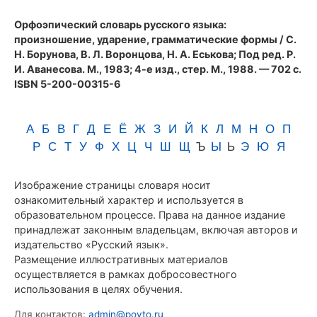
(1983)
Орфоэпический словарь русского языка:
произношение, ударение, грамматические формы
/ С.
Н. Борунова, В. Л. Воронцова, Н. А. Еськова; Под ред. Р.
И. Аванесова. М., 1983; 4-е изд., стер. М., 1988. — 702 с.
ISBN 5-200-00315-6
А
Б
В
Г
Д
Е
Ё
Ж
З
И
Й
К
Л
М
Н
О
П
Р
С
Т
У
Ф
Х
Ц
Ч
Ш
Щ
Ъ
Ы
Ь
Э
Ю
Я
Изображение страницы словаря носит
ознакомительный характер и используется в
образовательном процессе. Права на данное издание
принадлежат законным владельцам, включая авторов и
издательство «Русский язык».
Размещение иллюстративных материалов
осуществляется в рамках добросовестного
использования в целях обучения.
Для контактов:
admin@povto.ru