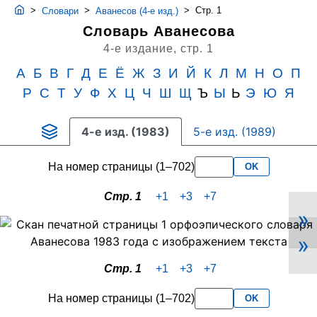
>
>
>
Стр. 1
Словари
Аванесов (4-е изд.)
Словарь Аванесова
4-е издание,
стр. 1
А
Б
В
Г
Д
Е
Ё
Ж
З
И
Й
К
Л
М
Н
О
П
Р
С
Т
У
Ф
Х
Ц
Ч
Ш
Щ
Ъ
Ы
Ь
Э
Ю
Я
4-е изд. (1983)
5-е изд. (1989)
На номер страницы (1–702)
OK
Стр. 1
+1
+3
+7
»
Скан
»
PDF-
страницы
Стр. 1
+1
+3
+7
1
словаря
На номер страницы (1–702)
OK
Аванесова