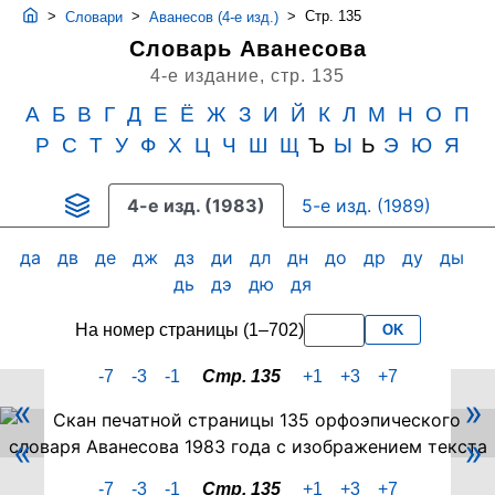
>
>
>
Стр. 135
Словари
Аванесов (4-е изд.)
Словарь Аванесова
4-е издание,
стр. 135
А
Б
В
Г
Д
Е
Ё
Ж
З
И
Й
К
Л
М
Н
О
П
Р
С
Т
У
Ф
Х
Ц
Ч
Ш
Щ
Ъ
Ы
Ь
Э
Ю
Я
4-е изд. (1983)
5-е изд. (1989)
да
дв
де
дж
дз
ди
дл
дн
до
др
ду
ды
дь
дэ
дю
дя
На номер страницы (1–702)
OK
-7
-3
-1
Стр. 135
+1
+3
+7
«
»
Скан
«
»
PDF-
страницы
-7
-3
-1
Стр. 135
+1
+3
+7
135