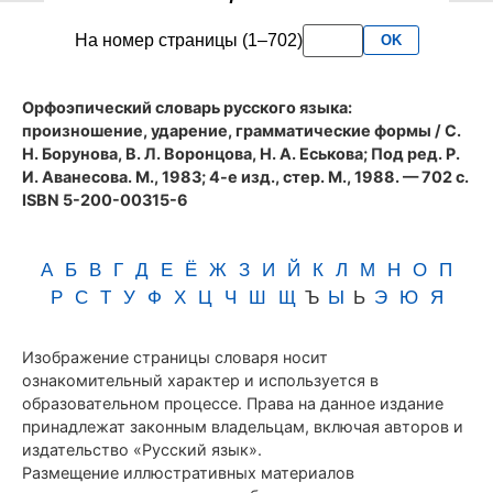
словаря
На номер страницы (1–702)
OK
Аванесова
(1983)
Орфоэпический словарь русского языка:
произношение, ударение, грамматические формы
/ С.
Н. Борунова, В. Л. Воронцова, Н. А. Еськова; Под ред. Р.
И. Аванесова. М., 1983; 4-е изд., стер. М., 1988. — 702 с.
ISBN 5-200-00315-6
А
Б
В
Г
Д
Е
Ё
Ж
З
И
Й
К
Л
М
Н
О
П
Р
С
Т
У
Ф
Х
Ц
Ч
Ш
Щ
Ъ
Ы
Ь
Э
Ю
Я
Изображение страницы словаря носит
ознакомительный характер и используется в
образовательном процессе. Права на данное издание
принадлежат законным владельцам, включая авторов и
издательство «Русский язык».
Размещение иллюстративных материалов