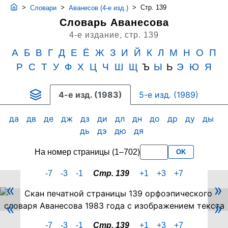
>
>
>
Стр. 139
Словари
Аванесов (4-е изд.)
Словарь Аванесова
4-е издание,
стр. 139
А
Б
В
Г
Д
Е
Ё
Ж
З
И
Й
К
Л
М
Н
О
П
Р
С
Т
У
Ф
Х
Ц
Ч
Ш
Щ
Ъ
Ы
Ь
Э
Ю
Я
4-е изд. (1983)
5-е изд. (1989)
да
дв
де
дж
дз
ди
дл
дн
до
др
ду
ды
дь
дэ
дю
дя
На номер страницы (1–702)
OK
-7
-3
-1
Стр. 139
+1
+3
+7
«
»
Скан
«
»
PDF-
страницы
-7
-3
-1
Стр. 139
+1
+3
+7
139