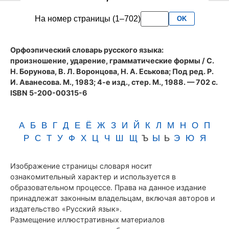
словаря
На номер страницы (1–702)
OK
Аванесова
(1983)
Орфоэпический словарь русского языка:
произношение, ударение, грамматические формы
/ С.
Н. Борунова, В. Л. Воронцова, Н. А. Еськова; Под ред. Р.
И. Аванесова. М., 1983; 4-е изд., стер. М., 1988. — 702 с.
ISBN 5-200-00315-6
А
Б
В
Г
Д
Е
Ё
Ж
З
И
Й
К
Л
М
Н
О
П
Р
С
Т
У
Ф
Х
Ц
Ч
Ш
Щ
Ъ
Ы
Ь
Э
Ю
Я
Изображение страницы словаря носит
ознакомительный характер и используется в
образовательном процессе. Права на данное издание
принадлежат законным владельцам, включая авторов и
издательство «Русский язык».
Размещение иллюстративных материалов