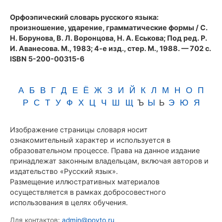
(1983)
Орфоэпический словарь русского языка:
произношение, ударение, грамматические формы
/ С.
Н. Борунова, В. Л. Воронцова, Н. А. Еськова; Под ред. Р.
И. Аванесова. М., 1983; 4-е изд., стер. М., 1988. — 702 с.
ISBN 5-200-00315-6
А
Б
В
Г
Д
Е
Ё
Ж
З
И
Й
К
Л
М
Н
О
П
Р
С
Т
У
Ф
Х
Ц
Ч
Ш
Щ
Ъ
Ы
Ь
Э
Ю
Я
Изображение страницы словаря носит
ознакомительный характер и используется в
образовательном процессе. Права на данное издание
принадлежат законным владельцам, включая авторов и
издательство «Русский язык».
Размещение иллюстративных материалов
осуществляется в рамках добросовестного
использования в целях обучения.
Для контактов:
admin@povto.ru