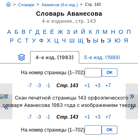
>
>
>
Стр. 143
Словари
Аванесов (4-е изд.)
Словарь Аванесова
4-е издание,
стр. 143
А
Б
В
Г
Д
Е
Ё
Ж
З
И
Й
К
Л
М
Н
О
П
Р
С
Т
У
Ф
Х
Ц
Ч
Ш
Щ
Ъ
Ы
Ь
Э
Ю
Я
4-е изд. (1983)
5-е изд. (1989)
На номер страницы (1–702)
OK
-7
-3
-1
Стр. 143
+1
+3
+7
«
»
Скан
«
»
PDF-
страницы
-7
-3
-1
Стр. 143
+1
+3
+7
143
словаря
На номер страницы (1–702)
OK
Аванесова