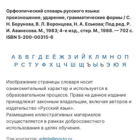
(1983)
Орфоэпический словарь русского языка:
произношение, ударение, грамматические формы
/ С.
Н. Борунова, В. Л. Воронцова, Н. А. Еськова; Под ред. Р.
И. Аванесова. М., 1983; 4-е изд., стер. М., 1988. — 702 с.
ISBN 5-200-00315-6
А
Б
В
Г
Д
Е
Ё
Ж
З
И
Й
К
Л
М
Н
О
П
Р
С
Т
У
Ф
Х
Ц
Ч
Ш
Щ
Ъ
Ы
Ь
Э
Ю
Я
Изображение страницы словаря носит
ознакомительный характер и используется в
образовательном процессе. Права на данное издание
принадлежат законным владельцам, включая авторов и
издательство «Русский язык».
Размещение иллюстративных материалов
осуществляется в рамках добросовестного
использования в целях обучения.
Для контактов:
admin@povto.ru