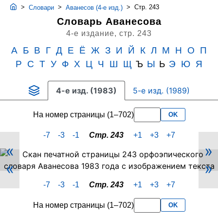
>
>
>
Стр. 243
Словари
Аванесов (4-е изд.)
Словарь Аванесова
4-е издание,
стр. 243
А
Б
В
Г
Д
Е
Ё
Ж
З
И
Й
К
Л
М
Н
О
П
Р
С
Т
У
Ф
Х
Ц
Ч
Ш
Щ
Ъ
Ы
Ь
Э
Ю
Я
4-е изд. (1983)
5-е изд. (1989)
На номер страницы (1–702)
OK
-7
-3
-1
Стр. 243
+1
+3
+7
«
»
Скан
«
»
PDF-
страницы
-7
-3
-1
Стр. 243
+1
+3
+7
243
словаря
На номер страницы (1–702)
OK
Аванесова