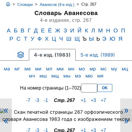
>
>
>
Стр. 267
Словари
Аванесов (4-е изд.)
Словарь Аванесова
4-е издание,
стр. 267
А
Б
В
Г
Д
Е
Ё
Ж
З
И
Й
К
Л
М
Н
О
П
Р
С
Т
У
Ф
Х
Ц
Ч
Ш
Щ
Ъ
Ы
Ь
Э
Ю
Я
4-е изд. (1983)
5-е изд. (1989)
ма
мг
ме
ми
мл
мм
мн
мо
мр
мс
му
мц
мч
мш
мщ
мы
мэ
мю
мя
На номер страницы (1–702)
OK
-7
-3
-1
Стр. 267
+1
+3
+7
«
»
Скан
«
»
PDF-
страницы
-7
-3
-1
Стр. 267
+1
+3
+7
267