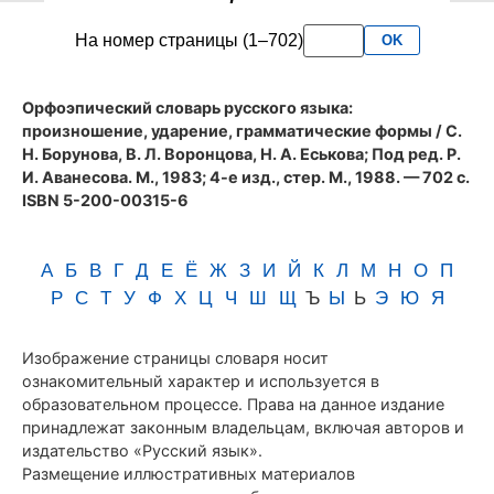
словаря
На номер страницы (1–702)
OK
Аванесова
(1983)
Орфоэпический словарь русского языка:
произношение, ударение, грамматические формы
/ С.
Н. Борунова, В. Л. Воронцова, Н. А. Еськова; Под ред. Р.
И. Аванесова. М., 1983; 4-е изд., стер. М., 1988. — 702 с.
ISBN 5-200-00315-6
А
Б
В
Г
Д
Е
Ё
Ж
З
И
Й
К
Л
М
Н
О
П
Р
С
Т
У
Ф
Х
Ц
Ч
Ш
Щ
Ъ
Ы
Ь
Э
Ю
Я
Изображение страницы словаря носит
ознакомительный характер и используется в
образовательном процессе. Права на данное издание
принадлежат законным владельцам, включая авторов и
издательство «Русский язык».
Размещение иллюстративных материалов