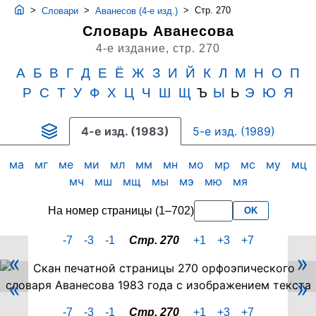
>
>
>
Стр. 270
Словари
Аванесов (4-е изд.)
Словарь Аванесова
4-е издание,
стр. 270
А
Б
В
Г
Д
Е
Ё
Ж
З
И
Й
К
Л
М
Н
О
П
Р
С
Т
У
Ф
Х
Ц
Ч
Ш
Щ
Ъ
Ы
Ь
Э
Ю
Я
4-е изд. (1983)
5-е изд. (1989)
ма
мг
ме
ми
мл
мм
мн
мо
мр
мс
му
мц
мч
мш
мщ
мы
мэ
мю
мя
На номер страницы (1–702)
OK
-7
-3
-1
Стр. 270
+1
+3
+7
«
»
Скан
«
»
PDF-
страницы
-7
-3
-1
Стр. 270
+1
+3
+7
270