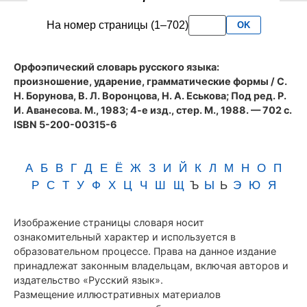
словаря
На номер страницы (1–702)
OK
Аванесова
(1983)
Орфоэпический словарь русского языка:
произношение, ударение, грамматические формы
/ С.
Н. Борунова, В. Л. Воронцова, Н. А. Еськова; Под ред. Р.
И. Аванесова. М., 1983; 4-е изд., стер. М., 1988. — 702 с.
ISBN 5-200-00315-6
А
Б
В
Г
Д
Е
Ё
Ж
З
И
Й
К
Л
М
Н
О
П
Р
С
Т
У
Ф
Х
Ц
Ч
Ш
Щ
Ъ
Ы
Ь
Э
Ю
Я
Изображение страницы словаря носит
ознакомительный характер и используется в
образовательном процессе. Права на данное издание
принадлежат законным владельцам, включая авторов и
издательство «Русский язык».
Размещение иллюстративных материалов