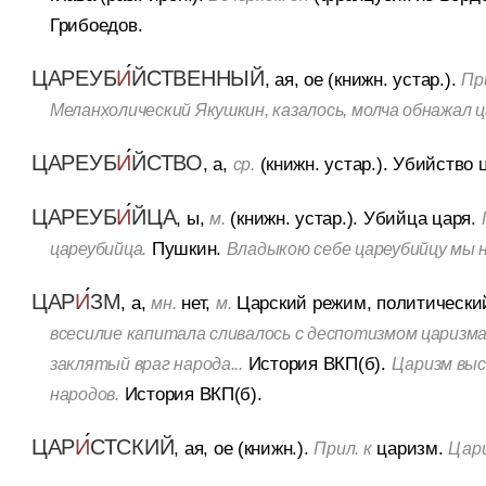
Грибоедов.
ЦАРЕУБ
И
ЙСТВЕННЫЙ
, ая, ое (книжн. устар.).
При
Меланхолический Якушкин, казалось, молча обнажал 
ЦАРЕУБ
И
ЙСТВО
, а,
(книжн. устар.).
Убийство ц
ср.
ЦАРЕУБ
И
ЙЦА
, ы,
(книжн. устар.).
Убийца царя.
м.
Пушкин.
цареубийца.
Владыкою себе цареубийцу мы н
ЦАР
И
ЗМ
, а,
нет,
Царский режим, политический
мн.
м.
всесилие капитала сливалось с деспотизмом царизма.
История ВКП(б).
заклятый враг народа...
Царизм выс
История ВКП(б).
народов.
ЦАР
И
СТСКИЙ
, ая, ое (книжн.).
царизм.
Прил. к
Цари