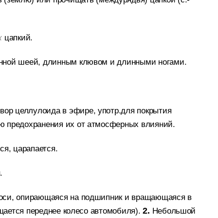
цапкий.
к
инной шеей, длинным клювом и длинными ногами.
вор целлулоида в эфире, употр.для покрытия
ью предохранения их от атмосферных влияний.
тся, царапается.
.
 оси, опирающаяся на подшипник и вращающаяся в
щается переднее колесо автомобиля).
2.
Небольшой