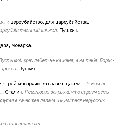
цареубийство, для цареубийства.
л. к
Пушкин.
цареубийственный кинжал.
аря, монарха.
Пусть мой грех падет не на меня, а на тебя, Борис-
Пушкин.
арекли.
 строй монархии во главе с царем.
...В России
Сталин.
..
Революция вскрыла, что царизм есть
тупал в качестве палача и мучителя нерусских
стская политика.