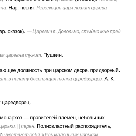
Нар. песня.
ина.
Революция царя лишит царева
р. сказок).
— Царевич я. Довольно, стыдно мне пред
Пушкин.
ам царевна тужит.
ающее должность при царском дворе, придворный.
А. К.
шла в палату блестящая толпа царедворцев.
царедворец.
к
 монархов — правителей племен, небольших
||
Полновластный распорядитель,
царьки.
перен.
о)
чувствует себя здесь маленьким царьком.