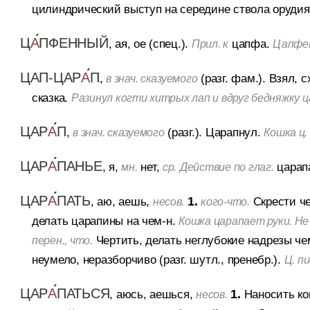
цилиндрический выступ на середине ствола орудия,
Ц
А
ПФЕННЫЙ
, ая, ое (спец.).
цапфа.
Прил. к
Цапфен
ЦАП-ЦАР
А
П
,
(разг. фам.).
Взял, с
в знач. сказуемого
сказка.
Разинул когти хитрых лап и вдруг бедняжку ц
ЦАР
А
П
,
(разг.).
Царапнул.
в знач. сказуемого
Кошка ц. 
ЦАР
А
ПАНЬЕ
, я,
нет,
царап
мн.
ср.
Действие по глаг.
ЦАР
А
ПАТЬ
, аю, аешь,
1.
Скрести че
несов.
кого-что.
делать царапины на чем-н.
Кошка царапает руки. Не 
Чертить, делать неглубокие надрезы че
перен., что.
неумело, неразборчиво (разг. шутл., пренебр.).
Ц. п
ЦАР
А
ПАТЬСЯ
, аюсь, аешься,
1.
Наносить ко
несов.