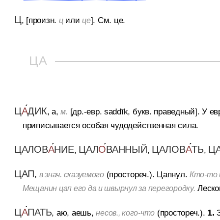
Ц
, [произн.
или
].
См. це.
ц
це
ЦА
Ц
А
ДИК
, а,
[др.-евр. saddīk, букв. праведный].
У ев
м.
приписывается особая чудодейственная сила.
ЦАЛОВ
А
НИЕ
ЦАЛ
О
ВАННЫЙ
ЦАЛОВ
А
ТЬ
Ц
,
,
,
ЦАП
,
(простореч.).
Цапнул.
в знач. сказуемого
Кто-то ц
Леско
Мещанин цап его да и швырнул за перегородку.
Ц
А
ПАТЬ
, аю, аешь,
(простореч.).
1.
несов., кого-что