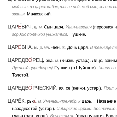
мой сын, во царев кабак, ты не пей, мой сын, зелена в
Маяковский.
званья.
ЦАР
Е
ВИЧ
, а,
Сын царя.
(персонаж на
м.
Иван-царевич
Пушкин.
гордою полячкой унижаться.
ЦАР
Е
ВНА
, ы,
-вен,
Дочь царя.
р. мн.
ж.
В темнице т
ЦАРЕДВ
О
РЕЦ
, рца,
(книжн. устар.).
Лицо, заним
м.
Пушкин (о Шуйском).
Лукавый царедворец!
Чинно во
Толстой.
ЦАРЕДВ
О
РЧЕСКИЙ
, ая, ое (книжн. устар.).
Прил. 
ЦАРЁК
, рьк
а
,
царь.
||
Название
м.
Уменьш.-пренебр. к
народностей (устар.).
Сибирские царьки. Восточные 
глава (разг. ирон.).
(французик из Борд
Вечерком он