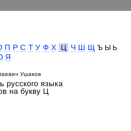
О
П
Р
С
Т
У
Ф
Х
Ц
Ч
Ш
Щ
Ъ Ы Ь
Ю
Я
лаевич Ушаков
ь русского языка
в на букву Ц