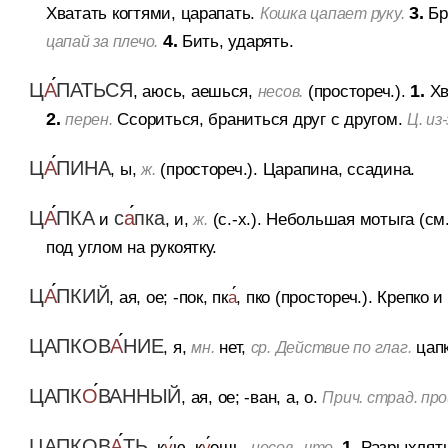
Хватать когтями, царапать.
3.
Бр
Кошка цапает руку.
4.
Бить, ударять.
цапай за плечо.
Ц
А
ПАТЬСЯ
, аюсь, аешься,
(простореч.).
1.
Хв
несов.
2.
Ссориться, браниться друг с другом.
перен.
Ц. из
Ц
А
ПИНА
, ы,
(простореч.).
Царапина, ссадина.
ж.
Ц
А
ПКА
с
а
пка
и
, и,
(с.-х.).
Небольшая мотыга (см. 
ж.
под углом на рукоятку.
Ц
А
ПКИЙ
, ая, ое; -пок, пк
а
, пко (простореч.).
Крепко и
ЦАПКОВ
А
НИЕ
, я,
нет,
цапк
мн.
ср.
Действие по глаг.
ЦАПК
О
ВАННЫЙ
, ая, ое; -ван, а, о.
Прич. страд. про
ЦАПКОВ
А
ТЬ
, к
у
ю, к
у
ешь,
1.
Разрыхлять
несов., что.