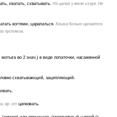
ать, хватать, схватывать.
Не цапай у меня из рук. Не
атать когтями, царапаться.
Кошка больно цапается.
-за пустяков.
мотыга во 2 знач.) в виде лопаточки, насаженной
 ловко схватывающий, зацепляющий.
овать.
цапковать.
ш. вр. от
 (землю) или прочищать (междурядья) цапкой (с.-