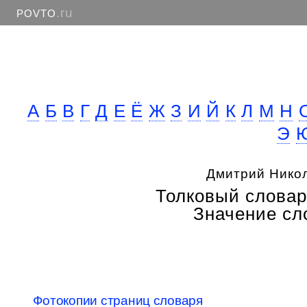
.ru
POVTO
А
Б
В
Г
Д
Е
Ё
Ж
З
И
Й
К
Л
М
Н
Э
Дмитрий Нико
Толковый словар
Значение сло
Фотокопии страниц словаря