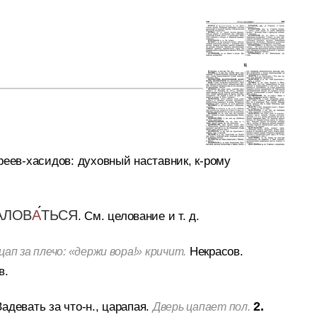
реев-хасидов: духовный наставник, к-рому
АЛОВ
А
ТЬСЯ
.
См. целование и т. д.
Некрасов.
ап за плечо: «держи вора!» кричит.
в.
Задевать за что-н., царапая.
2.
Дверь цапает пол.