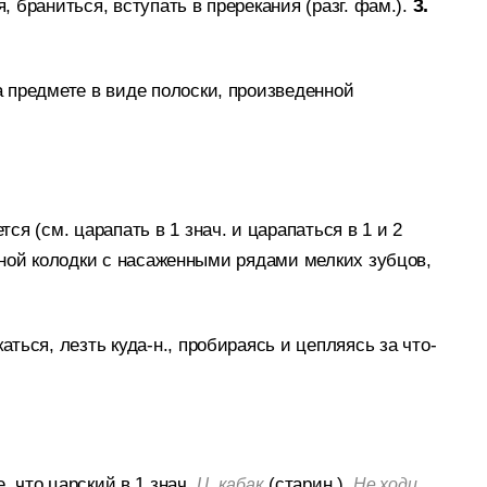
, браниться, вступать в пререкания (разг. фам.).
3.
а предмете в виде полоски, произведенной
тся (см. царапать в 1 знач. и царапаться в 1 и 2
ной колодки с насаженными рядами мелких зубцов,
аться, лезть куда-н., пробираясь и цепляясь за что-
е, что царский в 1 знач.
(старин.).
Ц. кабак
Не ходи,