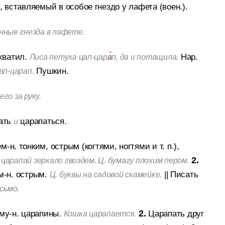
 вставляемый в особое гнездо у лафета (воен.).
ные гнезда в лафете.
хватил.
Нар.
Лиса петуха цап-цар
а
п, да и потащила.
Пушкин.
ап-царап.
его за руку.
ать
царапаться.
и
м-н. тонким, острым (когтями, ногтями и т. п.),
2.
царапай зеркало гвоздем. Ц. бумагу плохим пером.
м-н. острым.
||
Писать
Ц. буквы на садовой скамейке.
исьмо.
му-н. царапины.
2.
Царапать друг
Кошка царапается.