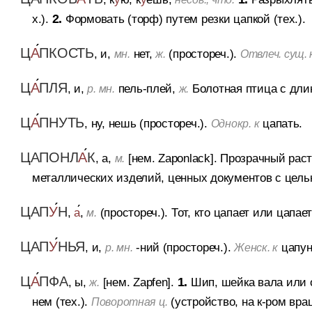
х.).
2.
Формовать (торф) путем резки цапкой (тех.).
Ц
А
ПКОСТЬ
, и,
нет,
(простореч.).
мн.
ж.
Отвлеч. сущ. 
Ц
А
ПЛЯ
, и,
пель-плей,
Болотная птица с дл
р. мн.
ж.
Ц
А
ПНУТЬ
, ну, нешь (простореч.).
цапать.
Однокр. к
ЦАПОНЛ
А
К
, а,
[нем. Zaponlack].
Прозрачный раст
м.
металлических изделий, ценных документов с цел
ЦАП
У
Н
,
а
,
(простореч.).
Тот, кто цапает или цапае
м.
ЦАП
У
НЬЯ
, и,
-ний (простореч.).
цапун
р. мн.
Женск. к
Ц
А
ПФА
, ы,
[нем. Zapfen].
1.
Шип, шейка вала или
ж.
нем (тех.).
(устройство, на к-ром вра
Поворотная ц.