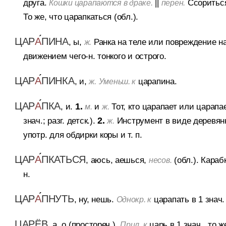
друга.
||
Ссориться
Кошки царапаются в драке.
перен.
То же, что царапкаться (обл.).
ЦАР
А
ПИНА
, ы,
Ранка на теле или повреждение н
ж.
движением чего-н. тонкого и острого.
ЦАР
А
ПИНКА
, и,
царапина.
ж.
Уменьш. к
ЦАР
А
ПКА
, и.
1.
и
Тот, кто царапает или царапае
м.
ж.
знач.; разг. детск.).
2.
Инструмент в виде деревян
ж.
употр. для обдирки коры и т. п.
ЦАР
А
ПКАТЬСЯ
, аюсь, аешься,
(обл.).
Карабк
несов.
н.
ЦАР
А
ПНУТЬ
, ну, нешь.
царапать в 1 знач.
Однокр. к
ЦАРЁВ
, а, о (простореч.).
царь в 1 знач., то ж
Прил. к