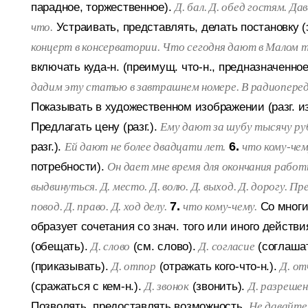
парадное, торжественное).
Д. бал. Д. обед гостям. Д
Устраивать, представлять, делать постановку 
что.
концерт в консерватории. Что сегодня дают в Малом 
включать куда-н. (преимущ. что-н., предназначенное
дадим эту статью в завтрашнем номере. В радиопере
Показывать в художественном изображении (разг. из 
Предлагать цену (разг.).
Ему дают за шубу тысячу ру
разг.).
6.
Ей дают не более двадцати лет.
что кому-чем
потребности).
Он дает мне время для окончания раб
выдвинуться. Д. место. Д. волю. Д. выход. Д. дорогу. П
7.
Со мног
повод. Д. право. Д. ход делу.
что кому-чему.
образует сочетания со знач. того или иного действи
(обещать).
(см. слово).
(соглаша
Д. слово
Д. согласие
(приказывать).
(отражать кого-что-н.).
Д. отпор
Д. о
(сражаться с кем-н.).
(звонить).
Д. звонок
Д. разреше
Позволять, предоставлять возможность.
Не давайте 