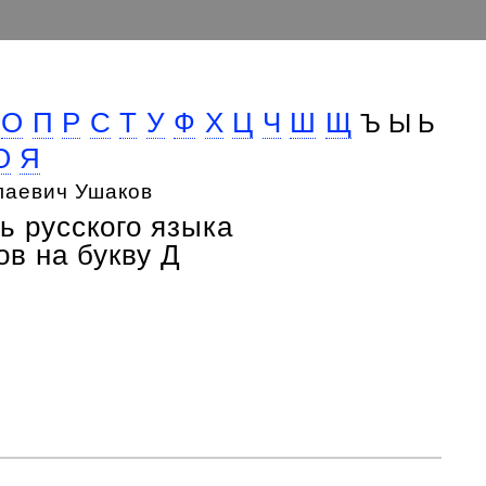
О
П
Р
С
Т
У
Ф
Х
Ц
Ч
Ш
Щ
Ъ Ы Ь
Ю
Я
лаевич Ушаков
ь русского языка
в на букву Д