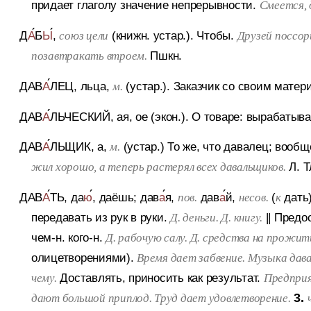
придает глаголу значение непрерывности.
Смеется, 
Д
А
Б
Ы
,
(книжн. устар.).
Чтобы.
союз цели
Друзей поссор
Пшкн.
позавтракать втроем.
ДАВ
А
ЛЕЦ
, льца,
(устар.).
Заказчик со своим матер
м.
ДАВ
А
ЛЬЧЕСКИЙ
, ая, ое (экон.).
О товаре: вырабатыв
ДАВ
А
ЛЬЩИК
, а,
(устар.)
То же, что давалец; вообщ
м.
Л. Т
жил хорошо, а теперь растерял всех давальщиков.
ДАВ
А
ТЬ
, да
ю
, даёшь; дав
а
я,
дав
а
й,
(
дать
пов.
несов.
к
передавать из рук в руки.
||
Предос
Д. деньги. Д. книгу.
чем-н. кого-н.
Д. рабочую салу. Д. средства на прожит
олицетворениями).
Время дает забвение. Музыка дава
Доставлять, приносить как результат.
чему.
Предприя
3.
дают большой приплод. Труд дает удовлетворение.