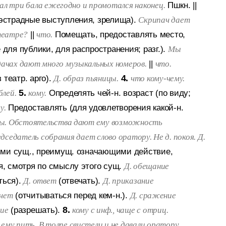
Пшкн.
||
авал три бала ежегодно и промотался наконец.
(эстрадные выступления, зрелища).
Скрипач дает
||
Помещать, предоставлять место,
театре?
что.
 для публики, для распространения; разг.).
Мы
||
дачах дают много музыкальных номеров.
что.
театр. арго).
4.
Д. образ пьяницы.
что кому-чему.
5.
Определять чей-н. возраст (по виду;
блей.
кому.
Предоставлять (для удовлетворения какой-н.
у.
оты. Обстоятельства дают ему возможность
редседатель собрания дает слово оратору. Не д. покоя. Д.
ими сущ., преимущ. означающими действие,
я, смотря по смыслу этого сущ.
Д. обещание
ться).
(отвечать).
Д. ответ
Д. приказание
(отчитываться перед кем-н.).
тчет
Д. сражение
(разрешать).
8.
ние
кому с инф., чаще с отриц.
ему пить. В толпе свистели и не давали оратору