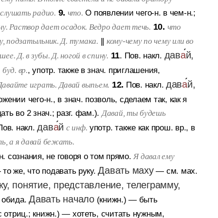
9.
О появлении чего-н. в чем-н.;
 слушать радио.
что.
10.
. Раствор дает осадок. Ведро дает течь.
что
||
у, подзатыльник. Д. тумака.
кому-чему по чему или во
дав
а
й,
11
.
Пов. накл.
 шее. Д. в зубы. Д. ногой в спину.
, употр. также в знач. приглашения,
. буд. вр.
дав
а
й,
12.
Пов. накл.
Давайте играть. Давай выпьем.
жении чего-н., в знач. позволь, сделаем так, как я
ть во 2 знач.; разг. фам.).
Давай, ты будешь
дав
а
й
Пов. накл.
употр. также как прош. вр., в
с инф.
ть, а я давай бежать.
. сознания, не говоря о том прямо.
Я давал ему
Давать маху
 то же, что подавать руку.
— см. мах.
ку, понятие, представление, телеграмму,
Давать начало
 обида.
(книжн.)
— быть
 отриц.; книжн.)
— хотеть, считать нужным,