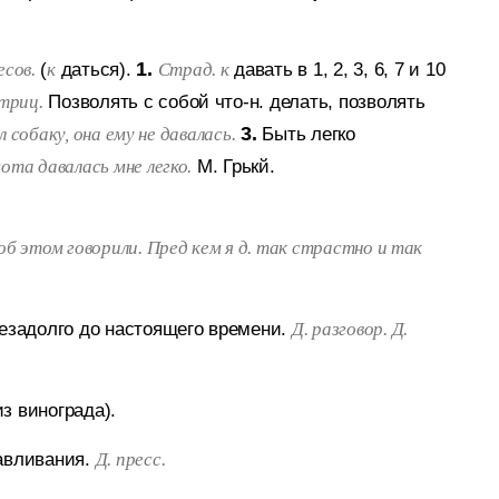
(
даться).
1.
давать в 1, 2, 3, 6, 7 и 10
есов.
к
Страд. к
Позволять с собой что-н. делать, позволять
триц.
3.
Быть легко
л собаку, она ему не давалась.
М. Грькй.
ота давалась мне легко.
об этом говорили. Пред кем я д. так страстно и так
задолго до настоящего времени.
Д. разговор. Д.
з винограда).
авливания.
Д. пресс.