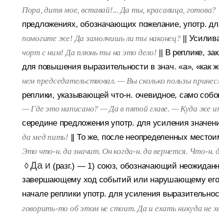
Пора, дитя мое, вставай!... Да ты, красавица, готова?
предложениях, обозначающих пожелание, употр. дл
||
Усилива
помогите же! Да замолчишь ли ты наконец?
||
В реплике, за
чорт с ним! Да плюнь ты на это дело!
для повышения выразительности в знач. «а», «как ж
нем председательствовал. — Вы сколько пользы принес
реплики, указывающей что-н. очевидное, само собо
— Где это написано? — Да в пятой главе. — Куда же 
середине предложения употр. для усиления значения
||
То же, после неопределенных местоимен
да мед пить!
Это что-н. да значит. Он когда-н. да вернется. Что-н.
Да и
◊
(разг.)
—
1) союз, обозначающий неожиданн
завершающему ход событий или нарушающему его
начале реплики употр. для усиления выразительност
говорить-то об этом не стоит. Да и ехать никуда не х