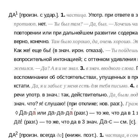
1
ДА
[произн. с удар.].
1.
Употр. при ответе в 
частица.
нет.
противоп.
— Ты был там? — Да, был. — Хочешь ча
повторении или при дальнейшем развитии содержан
верно, конечно.
Там было хорошо, да, очень хорошо. Эт
Как же! еще бы! (в знач. ирон. отказа).
— Ты пойдешь?
вопросительной интонацией; с оттенком удивления 
3.
женился. — Да? А я и не знал.
в знач. вводного слова.
воспоминании об обстоятельствах, упущенных в пре
кстати.
4.
Да, я и забыл: у меня есть для тебя письмо.
речи употр. в знач.: так, действительно.
Да, были люд
знач. что? я! слушаю! (при отклике; нов. разг.).
Граж
Да-д
а
да-да-д
а
◊
или
(разг.)
— то же, что да в 1
да!
Да-с
(разг.)
— то же, что да в 3 знач.
— см. [с].
2
ДА
[произн. всегда
] (книжн. поэт.).
1.
да
частица, в соче