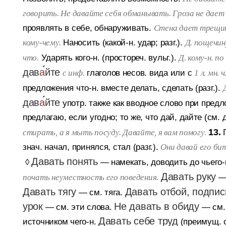
говорить. Не давайте себя обманывать. Гроза не дает
проявлять в себе, обнаруживать.
Стена дает трещину
Наносить (какой-н. удар; разг.).
кому-чему.
Д. пощечин
Ударять кого-н. (простореч. вульг.).
что.
Д. кому-н. по
дав
а
йте
глаголов несов. вида или с
с инф.
1 л. мн. ч
предложения что-н. вместе делать, сделать (разг.).
дав
а
йте
употр. также как вводное слово при предло
предлагаю, если угодно; то же, что дай, дайте (см. да
13.
стирать, а я мыть посуду. Давайте, я вам помогу.
знач. начал, принялся, стал (разг.).
Они давай его би
Давать понять
◊
— намекать, доводить до чьего-н
Давать руку
—
почать неуместность его поведения.
Давать тягу
Давать отбой, подпис
— см. тяга.
урок
Не давать в обиду
— см. эти слова.
— см.
Давать себе труд
источником чего-н.
(преимущ. с