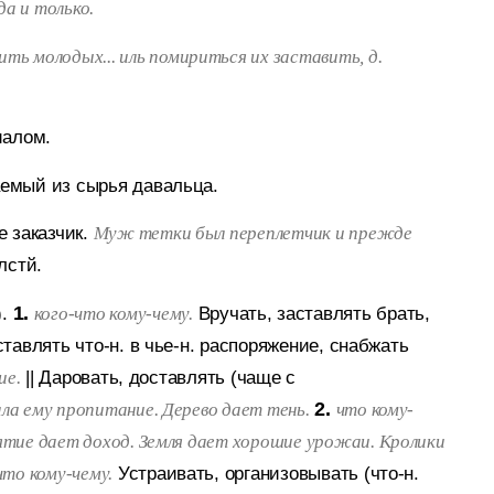
да и только.
ить молодых... иль помириться их заставить, д.
иалом.
аемый из сырья давальца.
е заказчик.
Муж тетки был переплетчик и прежде
лстй.
).
1.
Вручать, заставлять брать,
кого-что кому-чему.
тавлять что-н. в чье-н. распоряжение, снабжать
||
Даровать, доставлять (чаще с
ие.
2.
ла ему пропитание. Дерево дает тень.
что кому-
тие дает доход. Земля дает хорошие урожаи. Кролики
Устраивать, организовывать (что-н.
что кому-чему.