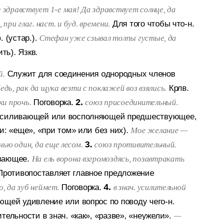
 здравствует 1-е мая! Да здравствует солнце, да
Для того чтобы что-н.
 при глаг. наст. и буд. времени.
 (устар.).
Стефан уже сзывал толпы густые, да
ить). Язкв.
Служит для соединения однородных членов
й.
Крлв.
дь, рак да щука везти с поклажей воз взялись.
Поговорка.
2.
ки прочь.
союз присоединительный.
, усиливающей или восполняющей предшествующее,
и: «еще», «при том» или без них).
Мое желание —
3.
чью один, да еще лесом.
союз противительный.
вающее.
На ель ворона взгромоздясь, позавтракать
Противопоставляет главное предложение
Поговорка.
4.
, да зуб неймет.
в знач. усилительной
ющей удивление или вопрос по поводу чего-н.
тельности в знач. «как», «разве», «неужели».
—