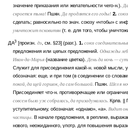
значение приказания или желательности чего-н.).
Да
Пшкн.
2.
скроется тьма!
Да продлятся его годы!
союз,
сделать; равносильно по знач. союзу «чтобы» с инф.
(т. е. для того, чтобы уничтож
уничтожит псковитян
3
ДА
[произн.
, см. §23] (разг.).
1.
дэ
союз соединительны
предложения или целых предложений.
Однажды лебе
(название цветка).
Иван-да-Марья
День да ночь — сут
Служит для присоединения какой-н. новой мысли
обозначая: еще, и при том (в соединении со словам
Пшкн.
покой, да щей горшок, да сам большой.
Шел я но
Присоединяет что-н. противоречащее или ограничи
Крлв.
||
совсем было уж собралась, да призадумалась.
уступительному, обозначая: «однако», «а».
Видит око
В начале предложения, в реплике, выража
частицы.
нового, неожиданного, употр. для повышения вырази