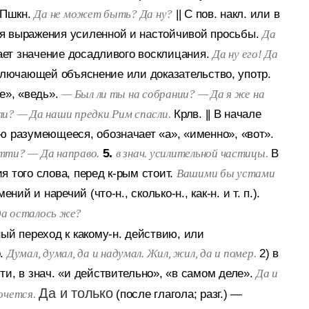
Пшкн.
||
С пов. накл. или в
Да не может быть? Да ну?
я выражения усиленной и настойчивой просьбы.
Да
ет значение досадливого восклицания.
Да ну его! Да
ключающей объяснение или доказательство, употр.
е», «ведь».
— Был ли ты на собрании? — Да я же на
Крлв.
||
В начале
ли? — Да наши предки Рим спасли.
ю разумеющееся, обозначает «а», «именно», «вот».
5.
В
итти? — Да направо.
в знач. усилительной частицы.
 того слова, перед к-рым стоит.
Вашими бы устами
ий и наречий (что-н., сколько-н., как-н. и т. п.).
 да осталось же?
ый переход к какому-н. действию, или
.
2) в
Думал, думал, да и надумал. Жил, жил, да и помер.
и, в знач. «и действительно», «в самом деле».
Да и
Да и только
(после глагола; разг.)
—
очется.