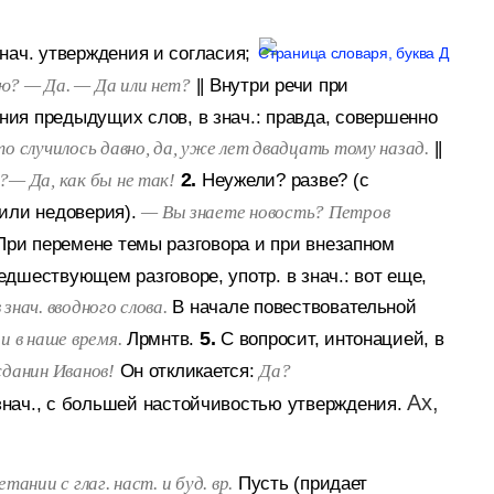
знач. утверждения и согласия;
||
Внутри речи при
ю? — Да. — Да или нет?
ия предыдущих слов, в знач.: правда, совершенно
||
о случилось давно, да, уже лет двадцать тому назад.
2.
Неужели? разве? (с
— Да, как бы не так!
или недоверия).
— Вы знаете новость? Петров
При перемене темы разговора и при внезапном
дшествующем разговоре, употр. в знач.: вот еще,
В начале повествовательной
в знач. вводного слова.
Лрмнтв.
5.
С вопросит, интонацией, в
и в наше время.
Он откликается:
данин Иванов!
Да?
Ах,
 знач., с большей настойчивостью утверждения.
Пусть (придает
тании с глаг. наст. и буд. вр.