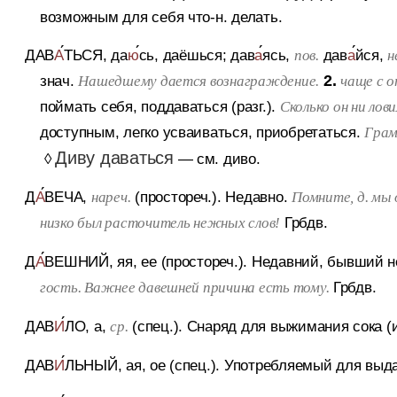
возможным для себя что-н. делать.
ДАВ
А
ТЬСЯ
, да
ю
сь, даёшься; дав
а
ясь,
дав
а
йся,
пов.
н
знач.
2.
Нашедшему дается вознаграждение.
чаще с о
поймать себя, поддаваться (разг.).
Сколько он ни лови
доступным, легко усваиваться, приобретаться.
Грам
Диву даваться
◊
— см. диво.
Д
А
ВЕЧА
,
(простореч.).
Недавно.
нареч.
Помните, д. мы 
Грбдв.
низко был расточитель нежных слов!
Д
А
ВЕШНИЙ
, яя, ее (простореч.).
Недавний, бывший не
Грбдв.
гость. Важнее давешней причина есть тому.
ДАВ
И
ЛО
, а,
(спец.).
Снаряд для выжимания сока (и
ср.
ДАВ
И
ЛЬНЫЙ
, ая, ое (спец.).
Употребляемый для выд