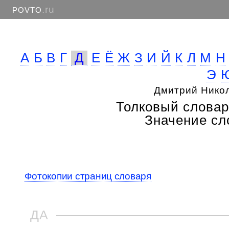
.ru
POVTO
А
Б
В
Г
Д
Е
Ё
Ж
З
И
Й
К
Л
М
Н
Э
Дмитрий Нико
Толковый словар
Значение сло
Фотокопии страниц словаря
ДА