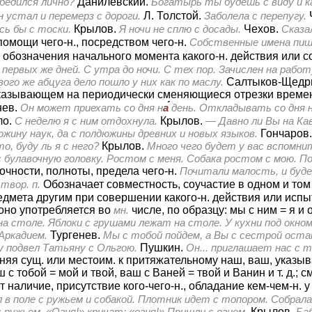
убедился лично?
Данилевский.
Богатырь ты будешь с виду и к
 устал и перемерз с дороги.
Л. Толстой.
Заболела с перепугу.
сь бы с тоски.
Крылов.
Я ночи не сплю с досады.
Чехов.
Сказа
помощи чего-н., посредством чего-н.
Собственные имена пишу
я обозначения начального момента какого-н. действия или с
первых же дней. С утра до ночи. С тех пор. Зачислен на работу
вого же абцуга дело пошло у них как по маслу.
Салтыков-Щедр
 указывающем на периодически сменяющиеся отрезки времен
нев.
Он может приехать со дня н
а
день. Откладывать со дня 
ло.
С неделю я с ним отдохнула.
Крылов.
— Давно ли Вы на Кав
жину наук, да с полдюжины древних и новых языков.
Гончаров
о, буду ль я с него?
Крылов.
Много чего будет у вас вспомни
с булавочную головку. Ростом с меня. Собака ростом с мою. П
точности, полноты, предела чего-н.
Почитали малость, и буде
 твор. п.
Обозначает совместность, соучастие в одном и том
дмета другим при совершении какого-н. действия или испыт
оно употребляется во
мн.
числе, по образцу: мы с ним = я и он
а столе. Яблоки с грушами лежат на столе. У кухни под окном,
Аркадием.
Тургенев.
Мы с тобой пойдем, а Вы с сестрой оста
у подвел Татьяну с Ольгою.
Пушкин.
Он... приглашает нас с т
яя сущ. или местоим. к притяжательному наш, ваш, указывае
 с тобой = мой и твой, ваш с Ваней = твой и Ванин и т. д.; 
 наличие, присутствие кого-чего-н., обладание кем-чем-н. 
в поле с ружьем и собакой. Плотник идет с топором. Собрала
 ружьем. «Огня!» кричат: «огня!» Пришли с огнем.
Крылов.
Баб