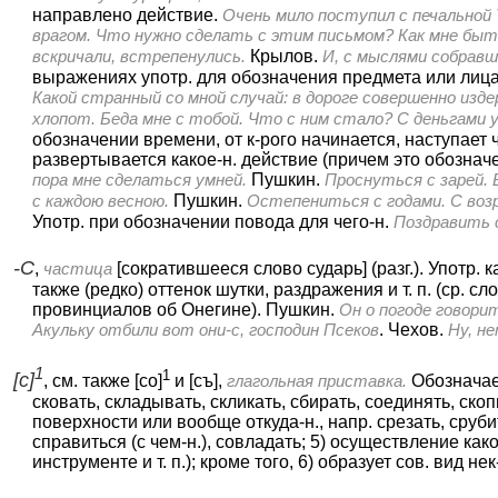
направлено действие.
Очень мило поступил с печальной
врагом. Что нужно сделать с этим письмом? Как мне быть
вскричали, встрепенулись.
Крылов.
И, с мыслями собравш
выражениях употр. для обозначения предмета или лиц
Какой странный со мной случай: в дороге совершенно изде
хлопот. Беда мне с тобой. Что с ним стало? С деньгами 
обозначении времени, от к-рого начинается, наступает 
развертывается какое-н. действие (причем это обозначе
пора мне сделаться умней.
Пушкин.
Проснуться с зарей.
с каждою весною.
Пушкин.
Остепениться с годами. С возр
Употр. при обозначении повода для чего-н.
Поздравить с
-С
,
частица
[сократившееся слово сударь] (разг.).
Употр. к
также (редко) оттенок шутки, раздражения и т. п. (ср. сл
провинциалов об Онегине). Пушкин.
Он о погоде говори
Акульку отбили вот они-с, господин Псеков
. Чехов.
Ну, не
1
1
[с]
, см. также [со]
и [съ],
глагольная приставка.
Обозначает
сковать, складывать, скликать, сбирать, соединять, скопи
поверхности или вообще откуда-н., напр. срезать, срубит
справиться (с чем-н.), совладать; 5) осуществление как
инструменте и т. п.); кроме того, 6) образует сов. вид н