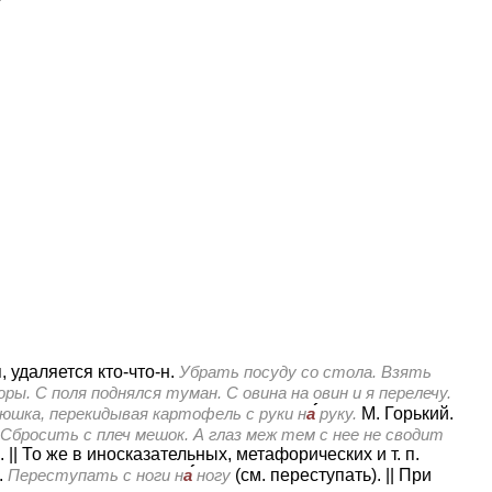
, удаляется кто-что-н.
Убрать посуду со стола. Взять
ы. С поля поднялся туман. С овина на овин и я перелечу.
шка, перекидывая картофель с руки н
а
руку.
М. Горький.
Сбросить с плеч мешок. А глаз меж тем с нее не сводит
.
||
То же в иносказательных, метафорических и т. п.
.
Переступать с ноги н
а
ногу
(см. переступать).
||
При