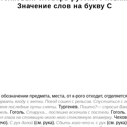
Значение слов на букву С
 обозначении предмета, места, от к-рого отходит, отделяется
рвать ягоду с ветки. Поезд сошел с рельсов. Спуститься с гор
меня последние путы сняты.
Тургенев.
Пошто?— спросил Ваню
нель.
Гоголь.
Старуха... поспешно вскочила с постели.
Гоголь.
ел глаза на стоявшую около него стеклянную этажерку.
Чехов
ечо).
С рук долой
(см. рука).
Сбыть кого-что-н. с рук
(см. рука)