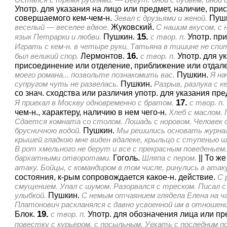
Употр. для указания на лицо или предмет, наличие, при
совершаемого кем-чем-н.
Зевал с друзьями и женой.
Пуш
веселый — веселее вдвое.
Жуковский.
С нашим вкусом, с
15.
язык Петрарки и любви.
Пушкин.
с твор. п.
Употр. при
Играть с кем-н. в четыре руки. Татьяна в тишине не спит
16.
был великий спор.
Лермонтов.
с твор. п.
Употр. для у
присоединение или отделение, приближение или отдале
моего романа... позвольте познакомить вас.
Пушкин.
Я на
супругом чуть не развелась.
Пушкин.
Разрыв, разлука с к
со знач. сходства или различия употр. для указания п
17.
Я приехал в Москву одновременно с братом.
с твор. п.
чем-н., характеру, наличию в нем чего-н.
Хлеб с маслом. 
Сдается комната со столом. Лошадь с норовом. Человек с
брусничною водой.
Пушкин.
Мы решились основать журнал
крышей гладкою мне виден вдалеке, крыльцо с ступенью ш
В рот хмельного не берут и все с прекрасным поведеньем.
бархатными отворотами.
Гоголь.
Шляпа с пером.
||
То же
атаку. Бойцы, с командиром в том числе, ринулись в атаку
состояния, к-рым сопровождается какое-н. действие.
С 
смущением. Упал с шумом. Разорвался с треском. Писал с 
улыбкой.
Пушкин.
С немым отчаянием глядела Елена на ч
Платонович раскланялся с давно усвоенной им в отноше
19.
Блок.
с твор. п.
Употр. для обозначения лица или пр
повестку с курьером, с посыльным. Уехать с последним п