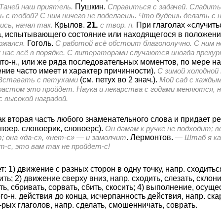
 Таней наш приятель.
Пушкин.
Справиться с задачей. Сладит
 с тобой? С ним ничего не поделаешь. Что будешь делать с 
21.
ись, начал так.
Крылов.
с твор. п.
При глаголах «случить
а, испытывающего состояние или находящегося в положени
ржался.
Гоголь.
С работой всё обстоит благополучно. С ним не
у нас всё в порядке. С литераторами случаются иногда прекур
что-н., или же ряда последовательных моментов, по мере на
ние часто имеет и характер причинности).
С зимой холодной
 Вставать с петухами
(см. петух во 2 знач.).
Мой сад с каждым
астом это пройдет. Наука и лекарства с годами меняются, но
 высокой наградой.
ак вторая часть любого знаменательного слова и придает ре
овоер, словоерик, словоерс).
Он дамам к ручке не подходит; вс
т; она «да-с», «нет-с» — и замолчит
. Лермонтов.
— Штаб я ка
т-с, это вам так не пройдет-с!
: 1) движение с разных сторон в одну точку, напр. сходиться
ть; 2) движение сверху вниз, напр. сходить, слезать, склонит
ь, сбривать, сорвать, сбить, скосить; 4) выполнение, осуще
ого-н. действия до конца, исчерпанность действия, напр. с
ек-рых глаголов, напр. сделать, смошенничать, соврать.