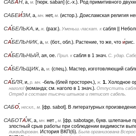
САБ
А
Н
, а,
м.
[тюрк. saban] (с.-х.).
Род примитивного двухк
САБЕ
И
ЗМ
, а,
мн.
нет,
м.
(истор.).
Доисламская религия не
С
А
БЕЛЬКА
, и,
ж.
(разг.).
Уменьш.-ласкат. к
сабля
||
Небол
С
А
БЕЛЬНИК
, а,
м.
(бот., обл.).
Растение, то же, что
и
рис.
С
А
БЕЛЬНЫЙ
, ая, ое.
Прил. к
сабля в 1 знач.
С. удар. Саб
С
А
БЕЛЬЩИК
, а,
м.
(спец.).
Мастер, изготовляющий сабл
С
А
БЛЯ
1.
, и,
р. мн.
-бель (блей простореч.),
ж.
Холодное ор
наголо!
(команда; см. наголо в 1 знач.).
Отпустить сабл
Отряд в составе тысячи штыков и пятисот сабель.
САБ
О
,
нескл., м.
[фр. sabot].
В литературных произведени
САБОТ
А
Ж
, а,
мн.
нет ,
м.
[фр. sabotage, букв. шлепанье пр
злостный срыв работы при соблюдении видимости вып
ликвидирован.
История ВКП(б).
Была организована Всерос