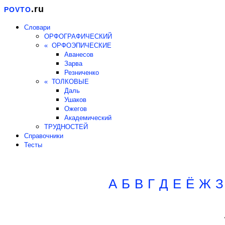
.ru
POVTO
Словари
ОРФОГРАФИЧЕСКИЙ
« ОРФОЭПИЧЕСКИЕ
Аванесов
Зарва
Резниченко
« ТОЛКОВЫЕ
Даль
Ушаков
Ожегов
Академический
ТРУДНОСТЕЙ
Справочники
Тесты
А
Б
В
Г
Д
Е
Ё
Ж
З