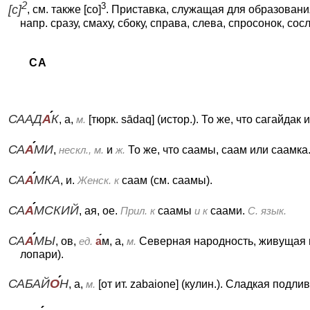
2
3
[с]
, см. также [со]
.
Приставка, служащая для образования
напр. сразу, смаху, сбоку, справа, слева, спросонок, сосл
СА
СААД
А
К
, а,
м.
[тюрк. sādaq] (истор.).
То же, что сагайдак и
СА
А
МИ
,
нескл., м.
и
ж.
То же, что саамы, саам или саамка
СА
А
МКА
, и.
Женск. к
саам (см. саамы).
СА
А
МСКИЙ
, ая, ое.
Прил. к
саамы
и к
саами.
С. язык.
СА
А
МЫ
, ов,
ед.
а
м, а,
м.
Северная народность, живущая 
лопари).
САБАЙ
О
Н
, а,
м.
[от ит. zabaione] (кулин.).
Сладкая подливк