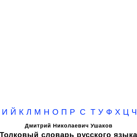
И
Й
К
Л
М
Н
О
П
Р
С
Т
У
Ф
Х
Ц
Ч
Дмитрий Николаевич Ушаков
Толковый словарь русского язык