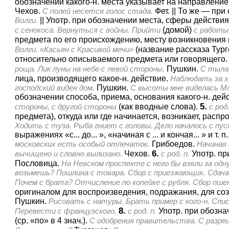
обозначении какого-н. места указывает на направление
Чехов.
С полей несется голос стада.
Фет.
||
То же — при 
Волги.
||
Употр. при обозначении места, сферы действия,
с сенокоса. Вернуться с войны. Прийти
(домой)
с работы,
предмета по его происхождению, месту возникновения и 
Волги. «Касьян с Красивой мечи»
(название рассказа Тург
относительно описываемого предмета или говорящего.
роща. Лик луны на небе с левой стороны.
Пушкин.
С тыла,
лица, производящего какое-н. действие.
Наблюдать за х
господский виден дом.
Пушкин.
С высоты мне виделась Мо
обозначении способа, приема, основания какого-н. дейс
5.
стороны, с другой стороны
(как вводные слова).
с род.
предмета), откуда или где начинается, возникает, распр
Ходить с туза. Рыба гниет с головы. Дело началось с пус
выражениях «с... до... », «начиная с ... и кончая... » и
московских есть особый отпечаток.
Грибоедов.
Начиная 
6.
вычищено и словно вылизано.
Чехов.
с род. п.
Употр. пр
Пословица.
На Невском проспекте с него бы взяли за од
возьмешь? Пошлина с товара. Сбор с приезжающих. Сдача 
Почем с брата? Отчисление по копейке с рубля. Сбор пше
оригиналом для воспроизведения, подражания, для созд
Пушкин.
Рисовать с натуры. Брать пример с кого-н. Спис
8.
Перевести с французского.
с род. п.
Употр. при обозна
(ср. «по» в 4 знач.).
С одобрения правительства. С разреш