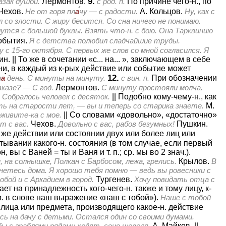
9.
азак душой.
Лермонтов.
с род. п.
По причине чего-н., по
Чехов.
Не от горя пл
а
чу — с радости.
А. Кольцов.
Ну, как с
л со злости. С жиру бесится. Со сна ничего не понимаю.
тся с большой буквы. Взять что-н. с бою. Она Тарквинию
обытия.
Я с детства полюбил сладчайшие труды.
 с 15-го октября. С первых же слов со мной согласился. Я
ин.
||
То же в сочетании «с... на... », заключающем в себе
и, в каждый из к-рых действие или событие может
12.
н
а
день. С минуты на минуту.
с вин. п.
При обозначении
казе? — С год.
Лермонтов.
С минуту простояли молча.
.
Собралось человек с десяток.
||
Подобно кому-чему-н., как
ть на старости лет, — вы и теперь со старика знаете.
М.
оживите-ка с мое.
||
Со словами «довольно», «достаточно»
т с вас.
Чехов.
Довольно с вас, рабов безумных!
Пушкин.
 же действии или состоянии двух или более лиц или
ывании какого-н. состояния (в том случае, если первый
, вы с Ваней = ты и Ваня и т. п.; ср. мы во 2 знач.).
 на солнышке, Полкан с Барбосом, лежа, грелись.
Крылов.
В
нетесь дома. Я хорошо тебя помню — ведь вы ровесники с
обой и с Аркадием в город.
Тургенев.
Хочу повидать отца с
т на принадлежность кого-чего-н. также и тому лицу, к-
см. в слове наш выражение «наш с тобой»).
Наше с тобой
у лица или предмета, производящего какое-н. действие
сь на дачу с детьми. Остался один со своими думами.
ы с граблями рядами ходят, сено шевеля.
А. Майков.
||