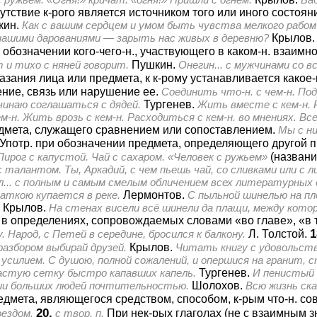
сутствие к-рого является источником того или иного состоя
кин.
Как с вашим сердцем и умом быть чувства мелкого рабом
 нашими дарованиями — зарыть нас живых в деревню?
Крылов
 обозначении кого-чего-н., участвующего в каком-н. взаимн
 и тихо с няней говорит.
Пушкин.
Онегин... с мужчинами со в
казания лица или предмета, к к-рому устанавливается какое
ние, связь или нарушение ее.
Соединить что-н. с чем-н. Подр
чинаю соглашаться с дядей.
Тургенев.
Жить вместе с кем-н. Р
ем-н. Жить врозь с кем-н. Расходиться с кем-н. во мнениях. Вс
редмета, служащего сравнением или сопоставлением.
Мы с ни
Употр. при обозначении предмета, определяющего другой п
Пирог с капустой. Чай с сахаром. «Человек с ружьем»
(названи
 талантом. Ты, Аркадий, с чем пьешь чай, со сливками или с 
... с полным и самым смелым обличением всех литературных
аткою купается в реке.
Лермонтов.
С пыльной шинелью на пле
Крылов.
На стенах висели всё шинели да плащи, между кото
 в определениях, сопровождаемых словами «во главе», «в то
1
. Народ, с Петей в середине, бросился к балкону.
Л. Толстой.
разбором выбирай друзей.
Крылов.
Читать книгу с удовольств
усилием. С душою, полной сожалений, и опершися на гранит, 
астую сетку быстро капавших капель.
Тургенев.
И пенистый 
нии больших людей почтительностью.
Шолохов.
Всю жизнь ска
едмета, являющегося средством, способом, к-рым что-н. со
20.
оездом.
с твор. п.
При нек-рых глаголах (не с взаимным з