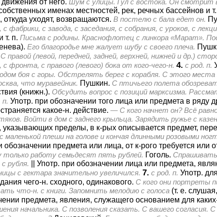
 движения от него.
Шум с улицы. Гул с востока. Он смотрит 
собственных именах местностей, рек, речных бассейнов и т.
 откуда уходят, возвращаются.
В постелю с бала едет он.
Пу
 с фабрики, с завода, с заседания, с собрания, с уроков, с лекц
т. п.
Письма с родины. Краснофлотец с линкора «Марат». Пос
енева).
Его благородье мне жалует шубу с своего плеча.
Пушк
С правой (левой, передней, задней, верхней, нижней и др.) ст
4.
 с фронта, с правого (левого) бока от кого-чего-н.
с род. п.
одом боя с горы. Обстрелять берег с корабля. С этого места 
сква, что муравейник.
Пушкин.
С птичьего полета обозреват
твия (книжн.).
Обсудить вопрос с позиций марксизма. Рассматр
 п.
Употр. при обозначении того лица или предмета в ряду д
остраняется какое-н. действие.
— С кого начнет он? Всё равно
тяков. Войти в дом с заднего крыльца. Зарядить ружье с казе
 т. п., указывающих пределы, в к-рых описывается предмет, пер
с маленькой плеши на голове и кончая длинными розовыми но
и обозначении предмета или лица, от к-рого требуется или о
ну только работу семьдесят пять рублей.
Гоголь.
Спрашивать 
с рубля.
||
Употр. при обозначении лица или предмета, являю
7.
ницы с гектара значительно увеличился.
с род. п.
Употр. дл
ания чего-н. сходного, одинакового.
С кого они портреты 
ать что-н. с книги. Запомнить мелодию с голоса
(т. е. слушая
чении предмета, явления, служащего основанием для каких-н.
ения начальника. С позволения сказать. С вашего согласия.