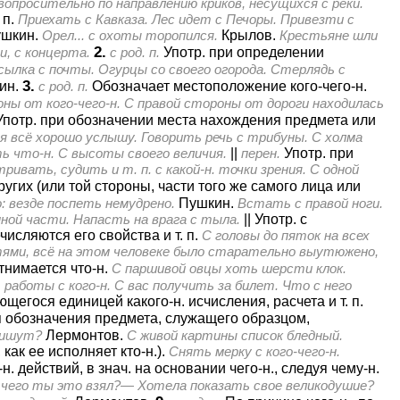
вопросительно по направлению криков, несущихся с реки.
 п.
Приехать с Кавказа. Лес идет с Печоры. Привезти с
шкин.
Орел... с охоты торопился.
Крылов.
Крестьяне шли
2.
ии, с концерта.
с род. п.
Употр. при определении
ылка с почты. Огурцы со своего огорода. Стерлядь с
3.
ин.
с род. п.
Обозначает местоположение кого-чего-н.
ороны от кого-чего-н. С правой стороны от дороги находилась
Употр. при обозначении места нахождения предмета или
я всё хорошо услышу. Говорить речь с трибуны. С холма
ь что-н. С высоты своего величия.
||
перен.
Употр. при
ивать, судить и т. п. с какой-н. точки зрения. С одной
ругих (или той стороны, части того же самого лица или
: везде поспеть немудрено.
Пушкин.
Встать с правой ноги.
нной части. Напасть на врага с тыла.
||
Употр. с
ечисляются его свойства и т. п.
С головы до пяток на всех
гтями, всё на этом человеке было старательно выутюжено,
тнимается что-н.
С паршивой овцы хоть шерсти клок.
работы с кого-н. С вас получить за билет. Что с него
щегося единицей какого-н. исчисления, расчета и т. п.
я обозначения предмета, служащего образцом,
пишут?
Лермонтов.
С живой картины список бледный.
, как ее исполняет кто-н.).
Снять мерку с кого-чего-н.
 действий, в знач. на основании чего-н., следуя чему-н.
 С чего ты это взял?— Хотела показать свое великодушие?