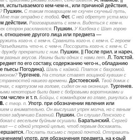
ния, испытываемого кем-чем-н., или причиной действия,
?
Пушкин.
С таким товарищем не скучен скучный путь,
.
Мне так отрадно с тобой.
Фет.
С ней обретут уста мои
ом действии.
Разговаривать с кем-н. Видеться с кем-н.
сех сторон раскланялся.
Пушкин.
У Казбека с Шат горою
-н. отношение другого лица или предмета —
ужить кого-н. с кем-н. Сравнить кого-н. с кем-н. С героем
азъединить что-н. с чем-н. Поссорить кого-н. с кем-н. С
е дружбу прекратили с ним.
Пушкин.
||
После прил. и нареч.
м разных вкусов. Ивины были одних с нами лет.
Л. Толстой.
редмет по его составу, содержанию чего-н., обладанию
е пьесы Погодина).
Шаль с каймой. Платок с бахромой.
лимоном?
Тургенев.
На столик ставят вощаной кувшин с
 странностей нашего времени.
Достоевский.
Твой домик с
чах, с картузом на голове, сидел он на оконнице.
Тургенев.
рыми некоторые были даже с бобровыми воротниками и
м числе» и т. п.
Бойцы, с командиром во главе, ринулись в
8.
с твор. п.
Употр. при обозначении явления или
ием и внимательно. Он выслушал упрек молча, но с явным
стоял задумчиво Евгений.
Пушкин.
Он слушал Ленского с
бокал с весельем буйным осушали.
Баратынский.
Сергей
кал — с одной упорной целью, чтоб первым доскакать.
вершается.
Послать письмо с первой почтой. Отправить
начением) употр. для обозначения предмета, на к-рый