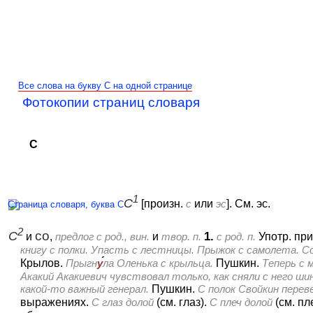
Все слова на букву С на одной странице
Фотокопии страниц словаря
С
1
С
[произн.
с
или
эс
].
См. эс.
2
С
со
1.
и
,
предлог с род., вин.
и
твор. п.
с род. п.
Употр. при
книгу с полки. Упасть с лестницы. Прыжок с самолета. Со
Крылов.
Прыгн
у
ла Оленька с крыльца.
Пушкин.
Теперь с 
Акакий Акакиевич чувствовал только, как сняли с него ши
какой-то важный генерал.
Пушкин.
С полок Свойкин перев
выражениях.
С глаз долой
(см. глаз).
С плеч долой
(см. пл