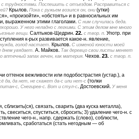
ь с трудностями. Поспешить с отъездом. Расправиться с
ней?
Крылов.
Пока с ружьем возился он, они
(утки)
ся», «произойти», «обстоять» и в равносильных им
и, выраженном этими глаголами.
С ним случилась беда.
хорошо. У него неладно с легкими. С этим делом мне много
22.
ьезные вещи.
Салтыков-Щедрин.
с твор. п.
Употр. при
ступления к-рых развивается какое-н. явление,
 нужда, голод настает.
Крылов.
С изменой юности моей
 днем увядает.
А. Майков.
Так деревцо свои листы меняет
23.
 аптечный запах вечен, как материя.
Чехов.
с твор. п.
чи оттенок вежливости или подобострастия (устар.), а
ё да, да нет, не скажет да-с или нет-с
(толки
питан-с, Снегирев-с. Вот и стул-с
. Достоевский.
У меня
, сблизить(ся), связать, сварить (два куска металла),
ь, свеситься, спуститься, сбросить; 3) удаление чего-н. с
ствление чего-н., напр. сдержать (слово), соблюсти,
кармливать, сработаться (стать негодным — об