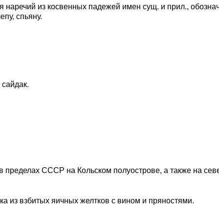
 наречий из косвенных падежей имен сущ. и прил., обознач
епу, спьяну.
 сайдак.
.
в пределах СССР на Кольском полуострове, а также на се
а из взбитых яичных желтков с вином и пряностями.