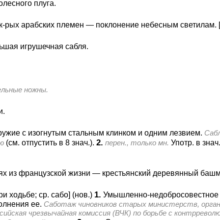
олесного плуга.
к-рых арабских племен — поклонение небесным светилам.
ьшая игрушечная сабля.
ельные ножны.
и.
ужие с изогнутым стальным клинком и одним лезвием.
Сабл
2.
ю
(см. отпустить в 8 знач.).
перен., только мн.
Употр. в знач
ях из французской жизни — крестьянский деревянный башм
1.
и ходьбе; ср. сабо] (нов.)
Умышленно-недобросовестное и
олнения ее.
Саботаж чиновников старых министерств, органи
сийская чрезвычайная комиссия (ВЧК) по борьбе с контрреволю