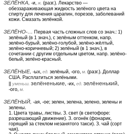
ЗЕЛЁНКА,
-и,
ж.
(разг.). Лекарство —
обеззараживающая жидкость зелёного цвета на
спирту для лечения царапин, порезов, заболеваний
кожи. Смазать зелёнкой.
ЗЕЛЁНО-…
Первая часть сложных слов со знач.: 1)
зелёный (в 1 знач.), с зелёным оттенком, напр.
зелёно-бурый, зелёно-голубой, зелёно-жёлтый,
зелёно-коричневый; 2) зелёный (в 1 знач.), в
сочетании с другим отдельным цветом, напр. зелёно-
белый, зелёно-красный.
ЗЕЛЁНЫЕ,
-ых,
ед.
зелёный, -ого,
м.
(разг.). Доллар
США. Расплатиться зелёными.
зелёненькие
зелёненький
||
уменьш.
, -их,
ед.
,
-ого,
м.
ЗЕЛЁНЫЙ,
-ая, -ое; зелен, зелена, зелено, зелены и
зелены.
1. Цвета травы, листвы. З. свет (в светофоре:
разрешающий движение). З. огонёк (фонарик,
горящий за стеклом незанятого такси). З. чай (сорт
чая).