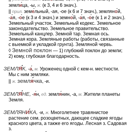
земл
и
ца, -ы,
ж.
(к 3, 4 и 6 знач.).
||
прил.
зем
е
льный, -ая, -ое (к 6 и 7 знач.), землян
о
й,
-
а
я, -
о
е (к 3 и 4 знач.) и земн
о
й, -
а
я, -
о
е (к 1 и 2 знач.).
Земельный участок. Земельный кодекс. Земельное
законодательство. Земельное правительство.
Земельный канцлер. Земной тар. Земная ось.
Земная кора. Земляные работы (работы, связанные
с выемкой и укладкой грунта). Земляной червь.
Земной поклон
◊
— 1) глубокий поклон до земли;
2) кому, глубокая благодарность.
ЗЕМЛ
Я
К,
-
а
,
м.
Уроженец одной с кем-н. местности.
Мы с ним земляки.
земл
я
чка
||
ж.
, -и.
ЗЕМЛ
Я
НЕ,
-
я
н,
ед.
земл
я
нин, -а,
м.
Жители планеты
Земля.
ЗЕМЛЯН
И
КА,
-и,
ж.
Многолетнее травянистое
растение сем. розоцветных, дающее сладкие ягоды
красного цвета, а также его ягоды. Лесная з. Садовая
з.