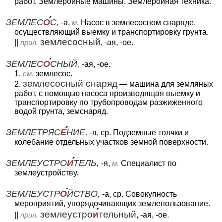
работ. Землеройные машины. Землеройная техника.
ЗЕМЛЕС
О
С,
-а,
м.
Насос в землесосном снаряде,
осуществляющий выемку и транспортировку грунта.
землесосный
||
прил.
, -ая, -ое.
ЗЕМЛЕС
О
СНЫЙ,
-ая, -ое.
1.
см.
землесос.
землесосный снаряд
2.
— машина для земляных
работ, с помощью насоса производящая выемку и
транспортировку по трубопроводам разжиженного
водой грунта, земснаряд.
ЗЕМЛЕТРЯС
Е
НИЕ,
-я, ср. Подземные толчки и
колебание отдельных участков земной поверхности.
ЗЕМЛЕУСТРО
И
ТЕЛЬ,
-я,
м.
Специалист по
землеустройству.
ЗЕМЛЕУСТР
О
ЙСТВО,
-а, ср. Совокупность
мероприятий, упорядочивающих землепользование.
землеустро
и
тельный
||
прил.
, -ая, -ое.