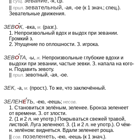
зевание
||
сущ.
, -я, ср.
зевательный
||
прил.
, -ая, -ое (к 1 знач.; спец.).
Зевательные движения.
ЗЕВ
О
К,
-вка,
м.
(разг.).
1. Непроизвольный вдох и выдох при зевании.
Громкий з.
2. Упущение по оплошности. З. игрока.
ЗЕВ
О
ТА,
-ы,
ж.
Непроизвольные глубокие вдохи и
выдохи при зевании, частые зевки. З. напала на кого-
н. Подавить зевоту.
||
прил.
зевотный, -ая, -ое.
ЗЕК,
-а,
м.
(прост.). То же, что заключённый.
ЗЕЛЕН
Е
ТЬ,
-ею, -еешь;
несов.
1. Становиться зелёным, зеленее. Бронза зеленеет
от времени. З. от злости.
2. (1 и 2 л. не употр.) Покрываться свежей травой,
листвой. Луга зеленеют. З. (1 и 2 л. не употр.). О чём-
н. зелёном: виднеться. Вдали зеленеет роща.
позеленеть
||
сов.
, -ею, -еешь (к 1 знач.).