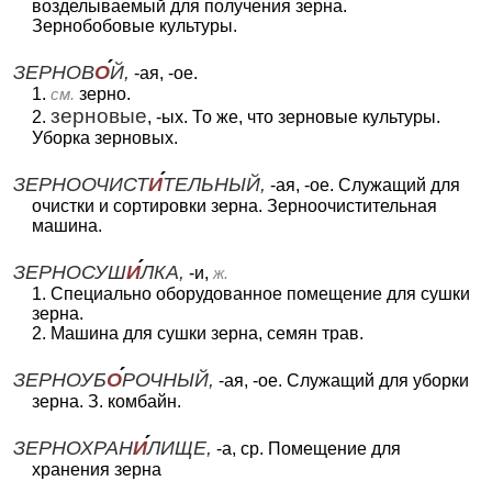
возделываемый для получения зерна.
Зернобобовые культуры.
ЗЕРНОВ
О
Й,
-ая, -ое.
1.
см.
зерно.
зерновые
2.
, -ых. То же, что зерновые культуры.
Уборка зерновых.
ЗЕРНООЧИСТ
И
ТЕЛЬНЫЙ,
-ая, -ое. Служащий для
очистки и сортировки зерна. Зерноочистительная
машина.
ЗЕРНОСУШ
И
ЛКА,
-и,
ж.
1. Специально оборудованное помещение для сушки
зерна.
2. Машина для сушки зерна, семян трав.
ЗЕРНОУБ
О
РОЧНЫЙ,
-ая, -ое. Служащий для уборки
зерна. З. комбайн.
ЗЕРНОХРАН
И
ЛИЩЕ,
-а, ср. Помещение для
хранения зерна