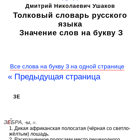
Дмитрий Николаевич Ушаков
Толковый словарь русского
языка
Значение слов на букву З
Все слова на букву З на одной странице
« Предыдущая страница
ЗЕ
З
Е
БРА,
-ы,
ж.
1. Дикая африканская полосатая (чёрная со светло-
жёлтым) лошадь.
2. Раскрашенное полосами место пешеходного