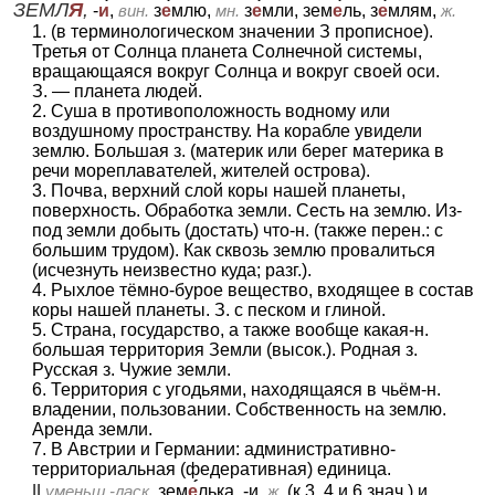
ЗЕМЛ
Я
,
-
и
,
вин.
з
е
млю,
мн.
з
е
мли, зем
е
ль, з
е
млям,
ж.
1. (в терминологическом значении З прописное).
Третья от Солнца планета Солнечной системы,
вращающаяся вокруг Солнца и вокруг своей оси.
З. — планета людей.
2. Суша в противоположность водному или
воздушному пространству. На корабле увидели
землю. Большая з. (материк или берег материка в
речи мореплавателей, жителей острова).
3. Почва, верхний слой коры нашей планеты,
поверхность. Обработка земли. Сесть на землю. Из-
под земли добыть (достать) что-н. (также перен.: с
большим трудом). Как сквозь землю провалиться
(исчезнуть неизвестно куда; разг.).
4. Рыхлое тёмно-бурое вещество, входящее в состав
коры нашей планеты. З. с песком и глиной.
5. Страна, государство, а также вообще какая-н.
большая территория Земли (высок.). Родная з.
Русская з. Чужие земли.
6. Территория с угодьями, находящаяся в чьём-н.
владении, пользовании. Собственность на землю.
Аренда земли.
7. В Австрии и Германии: административно-
территориальная (федеративная) единица.
||
уменьш.-ласк.
зем
е
лька, -и,
ж.
(к 3, 4 и 6 знач.) и