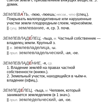
сбитой земли с прибавлением вяжущих веществ. З.
домик.
ЗЕМЛЕВ
А
ТЬ,
-люю, -люешь;
несов., что
(спец.).
Покрывать малопродуктивные или нарушенные
участки земли плодородным слоем, чернозёмом.
землевание
||
сущ.
, -я, ср. З. почв.
ЗЕМЛЕВЛАД
Е
ЛЕЦ,
-льца,
м.
Частный собственник —
владелец земли. Крупный з.
землевладелица
||
ж.
, -ы.
землевладельческий
||
прил.
, -ая, -ое.
ЗЕМЛЕВЛАД
Е
НИЕ,
-я,
ср.
1. Владение землёй на правах частной
собственности (книжн.).
2. Земельный участок, находящийся в чьём-н.
владении (офиц.).
ЗЕМЛЕД
Е
ЛЕЦ,
-льца,
м.
Человек, который
занимается земледелием (в 1 знач.).
земледельческий
||
прил.
, -ая, -ое.