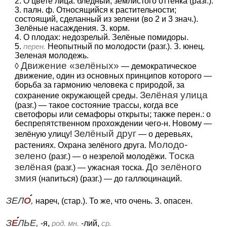
2. О цвете лица: бледный, землистого оттенка (разг.).
3. палн. ф. Относящийся к растительности;
состоящий, сделанный из зелени (во 2 и 3 знач.).
Зелёные насаждения. З. корм.
4. О плодах: недозрелый. Зелёные помидоры.
5.
перен.
Неопытный по молодости (разг.). З. юнец.
Зеленая молодежь.
Движение «зелёных»
◊
— демократическое
движение, один из основных принципов которого —
борьба за гармонию человека с природой, за
Зелёная улица
сохранение окружающей среды.
(разг.) — такое состояние трассы, когда все
светофоры или семафоры открыты; также перен.: о
беспрепятственном прохождении чего-н. Новому —
Зелёный друг
зелёную улицу!
— о деревьях,
Молодо-
растениях. Охрана зелёного друга.
зелено
Тоска
(разг.) — о незрелой молодёжи.
зелёная
До зелёного
(разг.) — ужасная тоска.
змия
(напиться) (разг.) — до галлюцинаций.
ЗЕЛ
О
,
нареч, (стар.). То же, что очень. З. опасен.
З
Е
ЛЬЕ,
-я,
род. мн.
-лий,
ср.