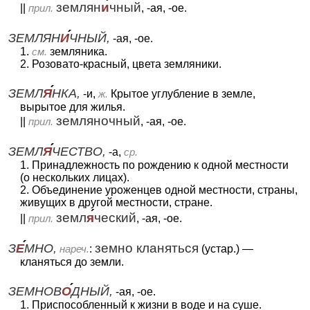
землян
и
чный
||
прил.
, -ая, -ое.
ЗЕМЛЯН
И
ЧНЫЙ,
-ая, -ое.
1.
см.
земляника.
2. Розовато-красный, цвета земляники.
ЗЕМЛ
Я
НКА,
-и,
ж.
Крытое углубление в земле,
вырытое для жилья.
земляночный
||
прил.
, -ая, -ое.
ЗЕМЛ
Я
ЧЕСТВО,
-а,
ср.
1. Принадлежность по рождению к одной местности
(о нескольких лицах).
2. Объединение уроженцев одной местности, страны,
живущих в другой местности, стране.
земл
я
ческий
||
прил.
, -ая, -ое.
З
Е
МНО,
земно кланяться
нареч.
:
(устар.) —
кланяться до земли.
ЗЕМНОВ
О
ДНЫЙ,
-ая, -ое.
1. Приспособленный к жизни в воде и на суше.