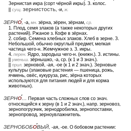
Зернистая икра (сорт чёрной икры). З. колос.
зернистость
||
сущ.
, -и,
ж.
ЗЕРН
О
,
-а,
мн.
зёрна, зёрен, зёрнам,
ср.
1. Плод, семя злаков (а также некоторых других
растений). Ржаное з. Кофе в зёрнах.
2. собир. Семена хлебных злаков. Хлеб в зерне. З.
Небольшой, обычно округлый предмет, мелкая
частица чего-н. Жемчужное з. З. икры.
4.
перен.
Ядро, зародыш чего-н. (книжн.). З. истины.
||
уменьш.
зёрнышко, -а, ср. (к 1 и 3 знач.).
||
прил.
зерновой, -ая, -ое (к 1 и 2 знач.). Зерновые
культуры (злаковые растения — пшеница, рожь,
ячмень, овёс, кукуруза, рис, зёрна которых
используются для питания людей и для корма
животных).
ЗЕРН
О
…
Первая часть сложных слов со знач.
относящийся к зерну (в 1 и 2 знач.), напр. зерновоз,
зернопогрузчик, зернодробилка, зернопоставки,
зернопровод, зерноувлажнитель.
ЗЕРНОБОБ
О
ВЫЙ,
-ая, -ое. О бобовом растении: