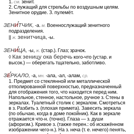
1.
см.
зенит.
2. Служащий для стрельбы по воздушным целям.
Зенитное орудие. З. пулемёт.
ЗЕН
И
ТЧИК,
-а.
м.
Военнослужащий зенитного
подразделения.
зенитчица
||
ж.
, -ы.
ЗЕН
И
ЦА,
-ы,
ж.
(стар.). Глаз; зрачок.
Как зеницу ока беречь
◊
кого-что (устар. и
высок.) — оберегать тщательно, заботливо.
З
Е
РКАЛО,
-а,
мн.
-ала, -ал, -алам,
ср.
1. Предмет со стеклянной или металлической
отполированной поверхностью, предназначенный
для отображения того, что находится перед ним.
Напольное, стенное, настольное, ручное з. Стены в
зеркалах. Туалетный столик с зеркалом. Смотреться
в з. Разбить з. (плохая примета). Завесить зеркала
(по обычаю, когда в доме покойник). Как в зеркале
отражается что-н. (точно). Глаза — з. души
(афоризм.). Кривое з. (также перен.: об искажённом
изображении чего-н.). На з. неча (т. е. нечего) пенять,