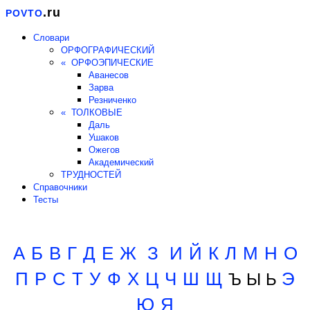
.ru
POVTO
Словари
ОРФОГРАФИЧЕСКИЙ
« ОРФОЭПИЧЕСКИЕ
Аванесов
Зарва
Резниченко
« ТОЛКОВЫЕ
Даль
Ушаков
Ожегов
Академический
ТРУДНОСТЕЙ
Справочники
Тесты
А
Б
В
Г
Д
Е
Ж
З
И
Й
К
Л
М
Н
О
П
Р
С
Т
У
Ф
Х
Ц
Ч
Ш
Щ
Э
Ъ Ы Ь
Ю
Я