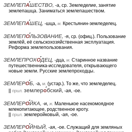
ЗЕМЛЕП
А
ШЕСТВО,
-а, ср. Земледелие, занятие
землепашца. Заниматься землепашеством.
ЗЕМЛЕП
А
ШЕЦ,
-шца,
м.
Крестьянин-земледелец.
ЗЕМЛЕП
О
ЛЬЗОВАНИЕ,
-я, ср. (офиц.). Пользование
землёй, её сельскохозяйственная эксплуатация.
Реформа землепользования.
ЗЕМЛЕПРОХ
О
ДЕЦ,
-дца,
м.
Старинное название
путешественника-исследователя, открывающего
новые земли. Русские землепроходцы.
ЗЕМЛЕР
О
Б,
-а,
м.
(устар.). То же, что земледелец.
землер
о
бский
||
прил.
, -ая, -ое.
ЗЕМЛЕР
О
ЙКА,
-и,
ж.
Маленькое насекомоядное
млекопитающее, родственное кроту.
||
прил.
землеройковый, -ая, -ое.
ЗЕМЛЕР
О
ЙНЫЙ,
-ая, -ое. Служащий для земляных