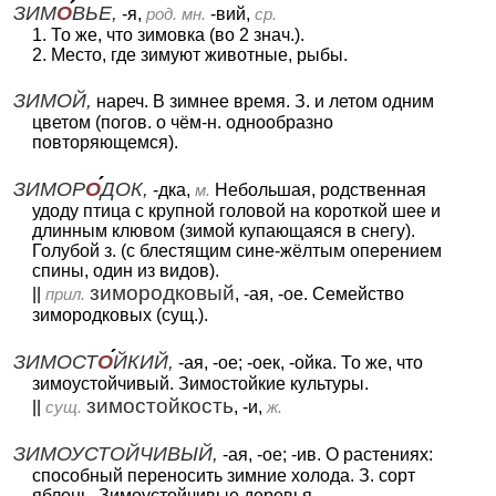
ЗИМ
О
ВЬЕ,
-я,
род. мн.
-вий,
ср.
1. То же, что зимовка (во 2 знач.).
2. Место, где зимуют животные, рыбы.
ЗИМОЙ,
нареч. В зимнее время. З. и летом одним
цветом (погов. о чём-н. однообразно
повторяющемся).
ЗИМОР
О
ДОК,
-дка,
м.
Небольшая, родственная
удоду птица с крупной головой на короткой шее и
длинным клювом (зимой купающаяся в снегу).
Голубой з. (с блестящим сине-жёлтым оперением
спины, один из видов).
зимородковый
||
прил.
, -ая, -ое. Семейство
зимородковых (сущ.).
ЗИМОСТ
О
ЙКИЙ,
-ая, -ое; -оек, -ойка. То же, что
зимоустойчивый. Зимостойкие культуры.
зимостойкость
||
сущ.
, -и,
ж.
ЗИМОУСТОЙЧИВЫЙ,
-ая, -ое; -ив. О растениях:
способный переносить зимние холода. З. сорт
яблонь. Зимоустойчивые деревья.