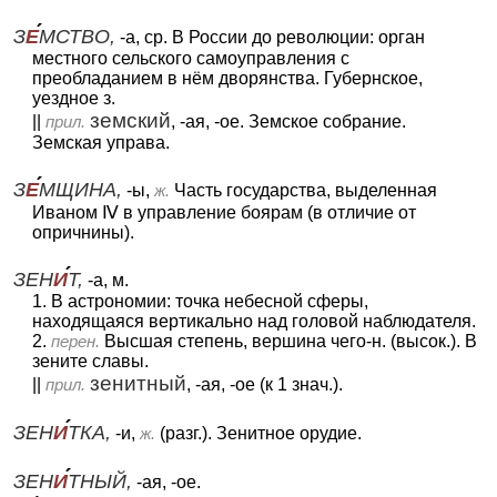
З
Е
МСТВО,
-а, ср. В России до революции: орган
местного сельского самоуправления с
преобладанием в нём дворянства. Губернское,
уездное з.
земский
||
прил.
, -ая, -ое. Земское собрание.
Земская управа.
З
Е
МЩИНА,
-ы,
ж.
Часть государства, выделенная
Иваном Ⅳ в управление боярам (в отличие от
опричнины).
ЗЕН
И
Т,
-а, м.
1. В астрономии: точка небесной сферы,
находящаяся вертикально над головой наблюдателя.
2.
перен.
Высшая степень, вершина чего-н. (высок.). В
зените славы.
зенитный
||
прил.
, -ая, -ое (к 1 знач.).
ЗЕН
И
ТКА,
-и,
ж.
(разг.). Зенитное орудие.
ЗЕН
И
ТНЫЙ,
-ая, -ое.