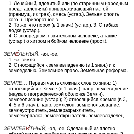
1. Лечебный, ядовитый или (по старинным народным
представлениям) привораживающий настой
(преимущ. из трав), смесь (устар.). Зельем опоить
кого-н. Приворотное з.
2. То же, что порох (в 1 знач.) (устар.). З. О табаке,
водке (устар.).
4. О зловредном, язвительном человеке, а также
(устар.) о хитром и бойком человеке (прост.).
ЗЕМ
Е
ЛЬНЫЙ,
-ая, -ое.
1.
см.
земля.
2. Относящийся к землевладению (в 1 знач.) и к
земледелию. Земельное право. Земельная реформа.
ЗЕМЛЕ…
Первая часть сложных слов со знач.: 1)
относящийся к Земле (в 1 знач.), напр. землеведение
(наука о географической оболочке Земли),
землеописание (устар.); 2) относящийся к земле (в 3,
4, 5 и 6 знач.), напр. землекоп, землепользование,
землеустроитель, землеразрыхлитель,
землечерпалка, землеоткрыватель, землевладелец.
ЗЕМЛЕБ
И
ТНЫЙ,
-ая, -ое. Сделанный из плотно