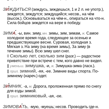
З
И
ЖДИТЬСЯ
(зиждусь, зиждешься, 1 и 2 л. не употр.),
зиждется, зиждутся; зиждущийся; несов., на чём
(высок.). Основываться на чём-н., опираться на что-н.
Сила бойцов зиждется на вере в победу.
ЗИМ
А
,
-ы, вин. зиму,
мн.
зимы, зим, зимам,
ж.
Самое
холодное время года, следующее за осенью и
предшествующее весне. Суровая, холодная з.
Мягкая з. На зиму (на время зимы), За зиму (в
течение зимы). Всю зиму шел снег.
Сколько лет, сколько зим
◊
(разг.) — радостное
приветствие при встрече с тем, кого давно не видел.
зимушка
||
уменьш.
, -и,
ж.
Зимушка-зима (ласк.).
зимний
||
прил.
, -яя, -ее. Зимние виды спорта. По-
зимнему (нареч.) одет.
З
И
МНИК,
-а,
м.
Дорога, проложенная прямо по снегу
для езды зимой.
зимниковый
||
прил.
, -ая, -ое.
ЗИМОВ
А
ТЬ,
-мую, -муешь; несов. Проводить где-н.