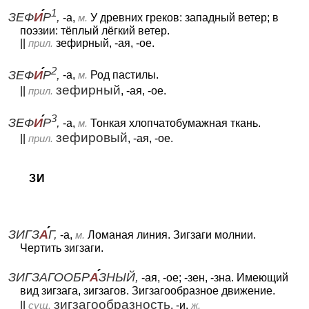
1
ЗЕФ
И
Р
,
-а,
м.
У древних греков: западный ветер; в
поэзии: тёплый лёгкий ветер.
||
прил.
зефирный, -ая, -ое.
2
ЗЕФ
И
Р
,
-а,
м.
Род пастилы.
зефирный
||
прил.
, -ая, -ое.
3
ЗЕФ
И
Р
,
-а,
м.
Тонкая хлопчатобумажная ткань.
зефировый
||
прил.
, -ая, -ое.
ЗИ
ЗИГЗ
А
Г,
-а,
м.
Ломаная линия. Зигзаги молнии.
Чертить зигзаги.
ЗИГЗАГООБР
А
ЗНЫЙ,
-ая, -ое; -зен, -зна. Имеющий
вид зигзага, зигзагов. Зигзагообразное движение.
зигзагообразность
||
сущ.
, -и,
ж.