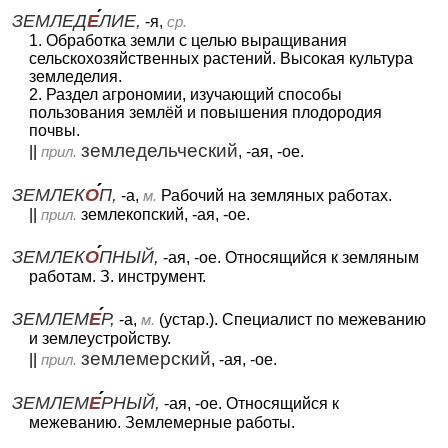
ЗЕМЛЕД
Е
ЛИЕ,
-я,
ср.
1. Обработка земли с целью выращивания
сельскохозяйственных растений. Высокая культура
земледелия.
2. Раздел агрономии, изучающий способы
пользования землёй и повышения плодородия
почвы.
земледельческий
||
прил.
, -ая, -ое.
ЗЕМЛЕК
О
П,
-а,
м.
Рабочий на земляных работах.
||
прил.
землекопский, -ая, -ое.
ЗЕМЛЕК
О
ПНЫЙ,
-ая, -ое. Относящийся к земляным
работам. З. инструмент.
ЗЕМЛЕМ
Е
Р,
-а,
м.
(устар.). Специалист по межеванию
и землеустройству.
землемерский
||
прил.
, -ая, -ое.
ЗЕМЛЕМ
Е
РНЫЙ,
-ая, -ое. Относящийся к
межеванию. Землемерные работы.