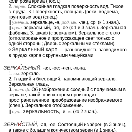
коли рожа крива (посл.).
2.
перен.
Спокойная гладкая поверхность вод. Тихое
з. пруда. З. Поверхность, площадь (реки, водоёма,
грунтовых вод) (спец.).
||
уменьш.
зеркальце, -а,
род. мн.
-лец, ср. (к 1 знач.).
||
прил.
зеркальный, -ая, -ое (к 1 и 3 знач.). Зеркальная
фабрика. З. шкаф (с зеркалом). Зеркальное стекло
(отполированное и пропускающее свет только с
одной стороны; Дверь с зеркальными стёклами).
Зеркальный карп
◊
— разновидность разводимого
в прудах карпа с крупными чешуйками.
ЗЕРК
А
ЛЬНЫЙ,
-ая, -ое; -лен, -льна.
1.
см.
зеркало.
2. Гладкий и блестящий, напоминающий зеркало.
Зеркальная гладь.
3.
полн. ф.
Об изображении: сходный с получаемым в
зеркале, такой, при котором происходит
пространственное преобразование изображаемого
(спец.). Зеркальное отображение.
зеркальность
||
сущ.
, -и,
ж.
(ко 2 знач.).
ЗЕРН
И
СТЫЙ,
-ая, -ое. Состоящий из зёрен (в 3 знач.),
а также с большим количеством зёрен (в 1 знач.).