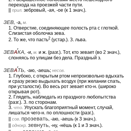
перехода на проезжей части пути.
||
прил.
зебровый, -ая, -ое (к 1 знач.).
ЗЕВ,
-а,
м.
1. Отверстие, соединяющее полость рта с глоткой.
Слизистая оболочка зева.
2
2. То же, что пасть
(устар.). З. льва.
ЗЕВ
А
КА,
-и,
м.
и ж. (разг.). Тот, кто зевает (во 2 знач.),
слоняясь по улицам без дела. Праздный з.
ЗЕВ
А
ТЬ,
-аю, -аешь;
несов.
1. Глубоко, с открытым ртом непроизвольно вдыхать
и сразу резко выдыхать воздух (при желании спать,
при усталости). Во весь рот зевает кто-н. (широко
открывая рот).
2. Глядеть, наблюдать из праздного любопытства
(разг.). З. по сторонам.
3.
что.
Упускать благоприятный момент, случай,
лишаться чего-н. по оплошности (разг.).
прозевать
||
сов.
, -аю, -аешь (к 3 знач.).
зевнуть
||
однокр.
, -ну, -нёшь (к 1 и 3 знач.).