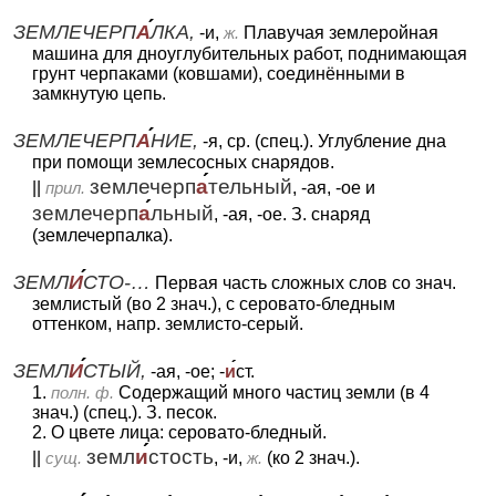
ЗЕМЛЕЧЕРП
А
ЛКА,
-и,
ж.
Плавучая землеройная
машина для дноуглубительных работ, поднимающая
грунт черпаками (ковшами), соединёнными в
замкнутую цепь.
ЗЕМЛЕЧЕРП
А
НИЕ,
-я, ср. (спец.). Углубление дна
при помощи землесосных снарядов.
землечерп
а
тельный
||
прил.
, -ая, -ое и
землечерп
а
льный
, -ая, -ое. З. снаряд
(землечерпалка).
ЗЕМЛ
И
СТО-…
Первая часть сложных слов со знач.
землистый (во 2 знач.), с серовато-бледным
оттенком, напр. землисто-серый.
ЗЕМЛ
И
СТЫЙ,
-ая, -ое; -
и
ст.
1.
полн. ф.
Содержащий много частиц земли (в 4
знач.) (спец.). З. песок.
2. О цвете лица: серовато-бледный.
земл
и
стость
||
сущ.
, -и,
ж.
(ко 2 знач.).