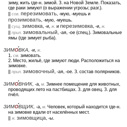
зиму, жить где-н. зимой. З. на Новой Земле. Показать,
где раки зимуют (о выражении угрозы; разг.).
перезимовать
||
сов.
, -мую, -муешь и
прозимовать
, -мую, -муешь.
зимовка
перезимовка
||
сущ.
, -и,
ж.
и
, -и,
ж.
зимовальный
||
прил.
, -ая, -ое (спец.). Зимовальные
ямы (где зимует рыба).
ЗИМ
О
ВКА,
-и,
ж.
1.
см.
зимовать.
2. Место, жильё, где зимуют люди. Расположиться на
зимовке.
зимовочный
||
прил.
, -ая, -ое. З. состав полярников.
ЗИМ
О
ВНИК,
-а,
м.
Зимнее помещение для животных,
проводящих лето на пастбищах. З. для овец. З. для
пчёл.
ЗИМ
О
ВЩИК,
-а,
м.
Человек, который находится где-н.
на зимовке вдали от населённых мест.
зимовщица
||
ж.
, -ы.