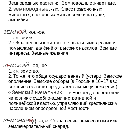
Земноводные растения. Земноводные животные.
земноводные
2.
, -ых. Класс позвоночных
животных, способных жить в воде и на суше,
амфибии.
ЗЕМН
О
Й,
-ая, -ое.
1.
см.
земля.
2. Обращённый к жизни с её реальными делами и
помыслами, далёкий от высоких идеалов. Земные
интересы. Земные желания.
З
Е
МСКИЙ,
-ая, -ое.
1.
см.
земство.
2. То же, что общегосударственный (устар.). Земское
ополчение. Земские соборы (в России в 16–17 вв.:
высшие сословно-представительные учреждения).
Земский начальник
◊
— в России до революции:
чиновник с судебно-административной и
полицейской властью, управляющий крестьянским
населением определённой местности.
ЗЕМСНАР
Я
Д,
-а,
м.
Сокращение: землесосный или
землечерпательный снаряд.