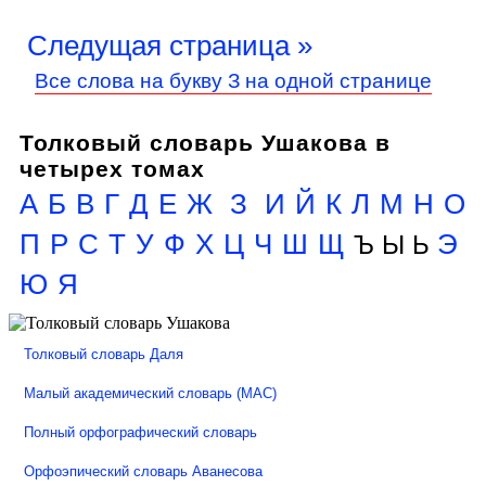
Следущая страница »
Все слова на букву З на одной странице
Толковый словарь Ушакова в
четырех томах
А
Б
В
Г
Д
Е
Ж
З
И
Й
К
Л
М
Н
О
П
Р
С
Т
У
Ф
Х
Ц
Ч
Ш
Щ
Э
Ъ Ы Ь
Ю
Я
Толковый словарь Даля
Малый академический словарь (МАС)
Полный орфографический словарь
Орфоэпический словарь Аванесова