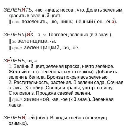
ЗЕЛЕН
И
ТЬ,
-ню, -нишь; несов., что. Делать зелёным,
красить в зелёный цвет.
||
сов.
позеленить, -ню, -нишь; -нённый (-ён, -ен
а
).
ЗЕЛЕНЩ
И
К,
-а,
м.
Торговец зеленью (в 3 знач.).
зеленщица
||
ж.
, -ы.
зеленщицкий
||
прил.
, -ая, -ое.
З
Е
ЛЕНЬ,
-и,
ж.
1. Зелёный цвет, зелёная краска, нечто зелёное.
Жёлтый в з. (с зеленоватым оттенком). Добавить
зелени в белила. Бронза покрылась зеленью.
2. Растительность, растения. В зелени сада. Сочная
з. луга. З. собир. Овощи и травы, употр. в пищу.
Столовая з. Продажа свежей зелени.
зеленной
||
прил.
, -ая, -ое (к 3 знач.). Зеленная
лавка.
ЗЕЛЕН
Я
,
-ей (обл.). Всходы хлебов (преимущ.
озимых).