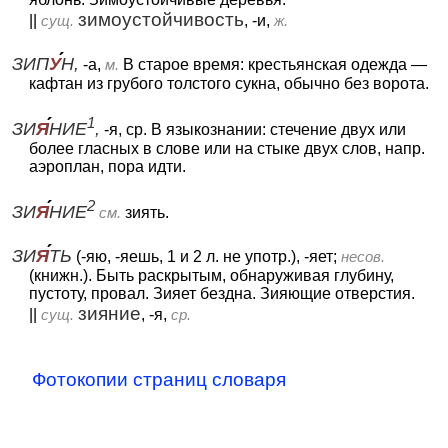
зимоустойчивость
||
сущ.
, -и,
ж.
ЗИП
У
Н,
-а,
м.
В старое время: крестьянская одежда —
кафтан из грубого толстого сукна, обычно без ворота.
1
ЗИ
Я
НИЕ
,
-я, ср. В языкознании: стечение двух или
более гласных в слове или на стыке двух слов, напр.
аэроплан, пора идти.
2
ЗИ
Я
НИЕ
см.
зиять.
ЗИ
Я
ТЬ
(-яю, -яешь, 1 и 2 л. не употр.), -яет;
несов.
(книжн.). Быть раскрытым, обнаруживая глубину,
пустоту, провал. Зияет бездна. Зияющие отверстия.
зияние
||
сущ.
, -я,
ср.
Фотокопии страниц словаря