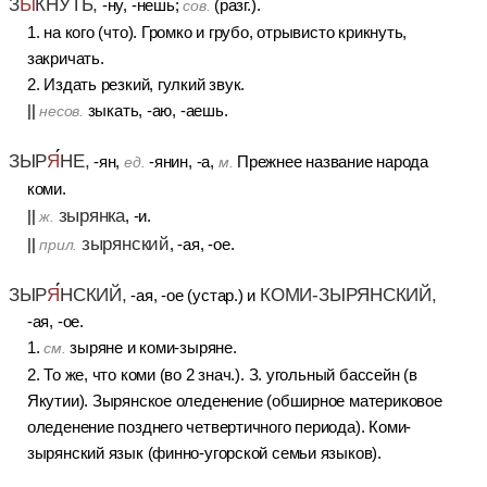
З
Ы
КНУТЬ,
-ну, -нешь;
(разг.).
сов.
1. на кого (что). Громко и грубо, отрывисто крикнуть,
закричать.
2. Издать резкий, гулкий звук.
||
зыкать, -аю, -аешь.
несов.
ЗЫР
Я
НЕ,
-ян,
-янин, -а,
Прежнее название народа
ед.
м.
коми.
зырянка
||
, -и.
ж.
зырянский
||
, -ая, -ое.
прил.
ЗЫР
Я
НСКИЙ,
КОМИ-ЗЫРЯНСКИЙ,
-ая, -ое (устар.) и
-ая, -ое.
1.
зыряне и коми-зыряне.
см.
2. То же, что коми (во 2 знач.). З. угольный бассейн (в
Якутии). Зырянское оледенение (обширное материковое
оледенение позднего четвертичного периода). Коми-
зырянский язык (финно-угорской семьи языков).