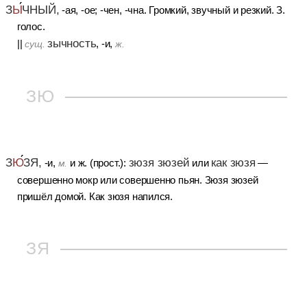
З
Ы
ЧНЫЙ,
-ая, -ое; -чен, -чна. Громкий, звучный и резкий. З.
голос.
зычность
||
, -и,
сущ.
ж.
ЗЮ
зюзя зюзей
как зюзя
З
Ю
ЗЯ,
-и,
и ж. (прост.):
или
—
м.
совершенно мокр или совершенно пьян. Зюзя зюзей
пришёл домой. Как зюзя напился.
ЗЯ