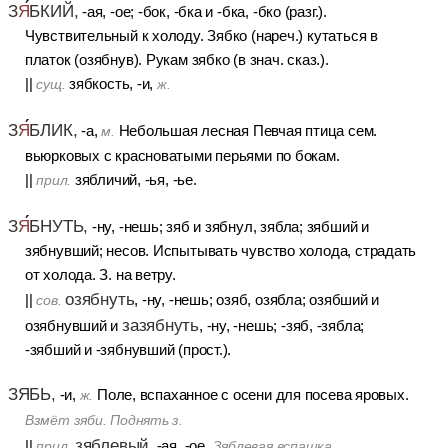
З
Я
БКИЙ,
-ая, -ое; -бок, -бка и -бка, -бко (разг.).
Чувствительный к холоду. Зябко (нареч.) кутаться в
платок (озябнув). Рукам зябко (в знач. сказ.).
||
зябкость, -и,
сущ.
ж.
З
Я
БЛИК,
-а,
Небольшая лесная Певчая птица сем.
м.
вьюрковых с красноватыми перьями по бокам.
||
зябличий, -ья, -ье.
прил.
З
Я
БНУТЬ,
-ну, -нешь; зяб и зябнул, зябла; зябший и
зябнувший; несов. Испытывать чувство холода, страдать
от холода. З. на ветру.
озябнуть
||
, -ну, -нешь; озяб, озябла; озябший и
сов.
зазябнуть
озябнувший и
, -ну, -нешь; -зяб, -зябла;
-зябший и -зябнувший (прост.).
ЗЯБЬ,
-и,
Поле, вспаханное с осени для посева яровых.
ж.
Взмёт зяби. Поднять з.
зяблевый
||
, -ая, -ое.
прил.
Зяблевая вспашка.