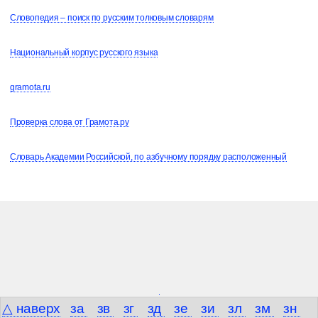
Словопедия – поиск по русским толковым словарям
Национальный корпус русского языка
gramota.ru
Проверка слова от Грамота.ру
Словарь Академии Российской, по азбучному порядку расположенный
△ наверх
за
зв
зг
зд
зе
зи
зл
зм
зн