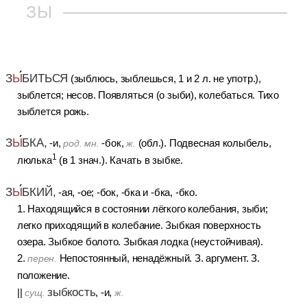
ЗЫ
З
Ы
БИТЬСЯ
(зыблюсь, зыблешься, 1 и 2 л. не употр.),
зыблется; несов. Появляться (о зыби), колебаться. Тихо
зыблется рожь.
З
Ы
БКА,
-и,
-бок,
(обл.). Подвесная колыбель,
род. мн.
ж.
1
люлька
(в 1 знач.). Качать в зыбке.
З
Ы
БКИЙ,
-ая, -ое; -бок, -бка и -бка, -бко.
1. Находящийся в состоянии лёгкого колебания, зыби;
легко приходящий в колебание. Зыбкая поверхность
озера. Зыбкое болото. Зыбкая лодка (неустойчивая).
2.
Непостоянный, ненадёжный. З. аргумент. З.
перен.
положение.
зыбкость
||
, -и,
сущ.
ж.