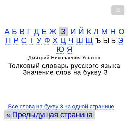
А
Б
В
Г
Д
Е
Ж
З
И
Й
К
Л
М
Н
О
П
Р
С
Т
У
Ф
Х
Ц
Ч
Ш
Щ
Э
Ъ Ы Ь
Ю
Я
Дмитрий Николаевич Ушаков
Толковый словарь русского языка
Значение слов на букву З
Все слова на букву З на одной странице
« Предыдущая страница