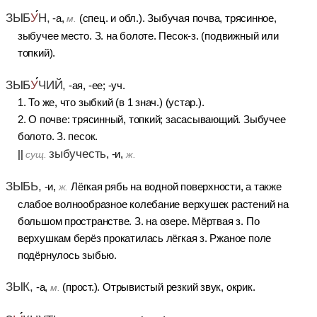
ЗЫБ
У
Н,
-а,
(спец. и обл.). Зыбучая почва, трясинное,
м.
зыбучее место. З. на болоте. Песок-з. (подвижный или
топкий).
ЗЫБ
У
ЧИЙ,
-ая, -ее; -уч.
1. То же, что зыбкий (в 1 знач.) (устар.).
2. О почве: трясинный, топкий; засасывающий. Зыбучее
болото. З. песок.
зыбучесть
||
, -и,
сущ.
ж.
ЗЫБЬ,
-и,
Лёгкая рябь на водной поверхности, а также
ж.
слабое волнообразное колебание верхушек растений на
большом пространстве. З. на озере. Мёртвая з. По
верхушкам берёз прокатилась лёгкая з. Ржаное поле
подёрнулось зыбью.
ЗЫК,
-а,
(прост.). Отрывистый резкий звук, окрик.
м.