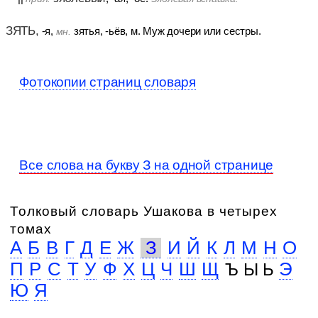
ЗЯТЬ,
-я,
зятья, -ьёв, м. Муж дочери или сестры.
мн.
Фотокопии страниц словаря
Все слова на букву З на одной странице
Толковый словарь Ушакова в четырех
томах
А
Б
В
Г
Д
Е
Ж
З
И
Й
К
Л
М
Н
О
П
Р
С
Т
У
Ф
Х
Ц
Ч
Ш
Щ
Э
Ъ Ы Ь
Ю
Я