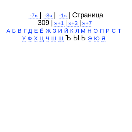
|
|
| Cтраница
-7«
-3«
-1«
309 |
|
|
»+1
»+3
»+7
А
Б
В
Г
Д
Е
Ё
Ж
З
И
Й
К
Л
М
Н
О
П
Р
С
Т
Ъ Ы Ь
У
Ф
Х
Ц
Ч
Ш
Щ
Э
Ю
Я