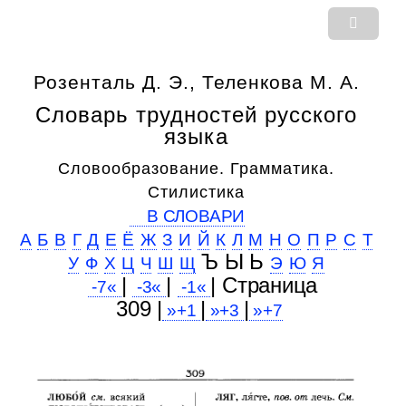
Розенталь Д. Э., Теленкова М. А.
Словарь трудностей русского
языка
Словообразование. Грамматика.
Стилистика
В СЛОВАРИ
А
Б
В
Г
Д
Е
Ё
Ж
З
И
Й
К
Л
М
Н
О
П
Р
С
Т
Ъ Ы Ь
У
Ф
Х
Ц
Ч
Ш
Щ
Э
Ю
Я
|
|
| Cтраница
-7«
-3«
-1«
309 |
|
|
»+1
»+3
»+7