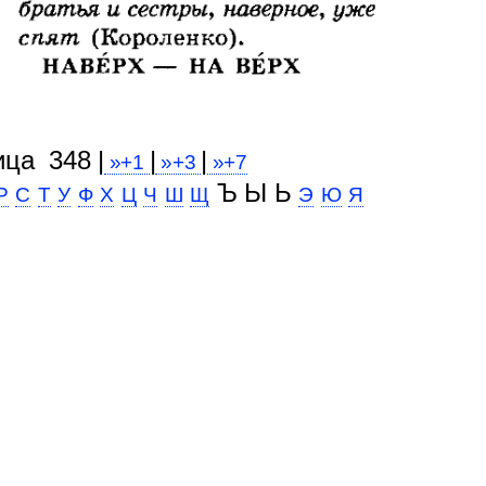
ица 348 |
|
|
»+1
»+3
»+7
Ъ Ы Ь
Р
С
Т
У
Ф
Х
Ц
Ч
Ш
Щ
Э
Ю
Я