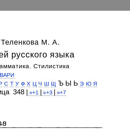
 Теленкова М. А.
ей русского языка
амматика. Стилистика
ВАРИ
Ъ Ы Ь
Р
С
Т
У
Ф
Х
Ц
Ч
Ш
Щ
Э
Ю
Я
ица 348 |
|
|
»+1
»+3
»+7