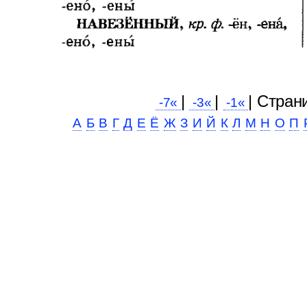
|
|
| Cтран
-7«
-3«
-1«
А
Б
В
Г
Д
Е
Ё
Ж
З
И
Й
К
Л
М
Н
О
П