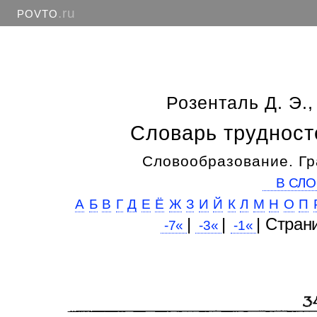
.ru
POVTO
Розенталь Д. Э.,
Словарь трудност
Словообразование. Гр
В СЛО
А
Б
В
Г
Д
Е
Ё
Ж
З
И
Й
К
Л
М
Н
О
П
|
|
| Cтран
-7«
-3«
-1«