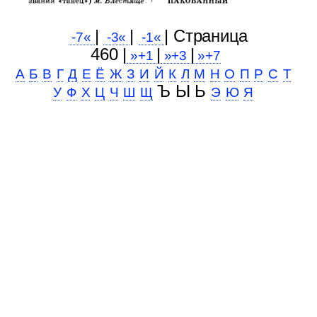
|
|
| Cтраница
-7«
-3«
-1«
460 |
|
|
»+1
»+3
»+7
А
Б
В
Г
Д
Е
Ё
Ж
З
И
Й
К
Л
М
Н
О
П
Р
С
Т
Ъ Ы Ь
У
Ф
Х
Ц
Ч
Ш
Щ
Э
Ю
Я