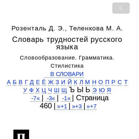
Розенталь Д. Э., Теленкова М. А.
Словарь трудностей русского
языка
Словообразование. Грамматика.
Стилистика
В СЛОВАРИ
А
Б
В
Г
Д
Е
Ё
Ж
З
И
Й
К
Л
М
Н
О
П
Р
С
Т
Ъ Ы Ь
У
Ф
Х
Ц
Ч
Ш
Щ
Э
Ю
Я
|
|
| Cтраница
-7«
-3«
-1«
460 |
|
|
»+1
»+3
»+7