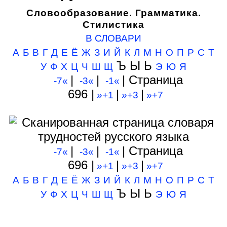
Словообразование. Грамматика.
Стилистика
В СЛОВАРИ
А
Б
В
Г
Д
Е
Ё
Ж
З
И
Й
К
Л
М
Н
О
П
Р
С
Т
Ъ Ы Ь
У
Ф
Х
Ц
Ч
Ш
Щ
Э
Ю
Я
|
|
| Cтраница
-7«
-3«
-1«
696 |
|
|
»+1
»+3
»+7
|
|
| Cтраница
-7«
-3«
-1«
696 |
|
|
»+1
»+3
»+7
А
Б
В
Г
Д
Е
Ё
Ж
З
И
Й
К
Л
М
Н
О
П
Р
С
Т
Ъ Ы Ь
У
Ф
Х
Ц
Ч
Ш
Щ
Э
Ю
Я