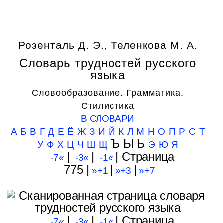
Розенталь Д. Э., Теленкова М. А.
Словарь трудностей русского
языка
Словообразование. Грамматика.
Стилистика
В СЛОВАРИ
А
Б
В
Г
Д
Е
Ё
Ж
З
И
Й
К
Л
М
Н
О
П
Р
С
Т
Ъ Ы Ь
У
Ф
Х
Ц
Ч
Ш
Щ
Э
Ю
Я
|
|
| Cтраница
-7«
-3«
-1«
775 |
|
|
»+1
»+3
»+7
|
|
| Cтраница
-7«
-3«
-1«