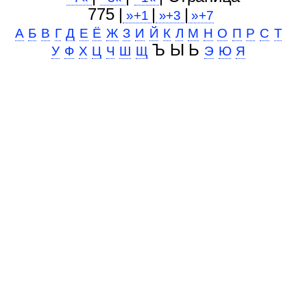
775 |
|
|
»+1
»+3
»+7
А
Б
В
Г
Д
Е
Ё
Ж
З
И
Й
К
Л
М
Н
О
П
Р
С
Т
Ъ Ы Ь
У
Ф
Х
Ц
Ч
Ш
Щ
Э
Ю
Я