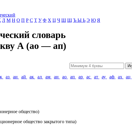
ический
К
Л
М
Н
О
П
Р
С
Т
У
Ф
Х
Ц
Ч
Ш
Щ
Ъ Ы Ь
Э
Ю
Я
ческий словарь
кву А (ао — ап)
Ис
ж
аз
аи
ай
ак
ал
ам
ан
ао
ап
ар
ас
ат
ау
аф
ах
ац
ионерное общество)
акционерное общество закрытого типа)