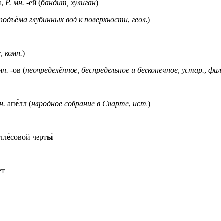
и,
Р. мн.
-ей (
бандит, хулиган
)
 подъёма глубинных вод к поверхности
,
геол.
)
е
,
комп.
)
мн.
-ов (
неопределённое, беспредельное и бесконечное
,
устар.
,
фил
н.
ап
е́
лл (
народное собрание в Спарте
,
ист.
)
лл
е́
совой черт
ы́
ет