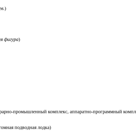
гв.
)
я фигура
)
грарно-промышленный комплекс, аппаратно-программный компл
атомная подводная лодка)