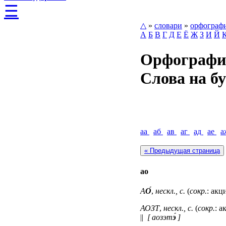
☰
△
»
словари
»
орфограф
А
Б
В
Г
Д
Е
Ё
Ж
З
И
Й
Орфографи
Слова на бу
аа
аб
ав
аг
ад
ае
а
« Предыдущая страница
ао
А
О́
,
нескл., с.
(
сокр.
: акц
АОЗТ
,
нескл., с.
(
сокр.
: 
||
[ аозэт
э́
]