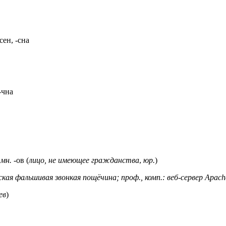
сен, -сна
-чна
 мн.
-ов (
лицо, не имеющее гражданства
,
юр.
)
ская фальшивая звонкая пощёчина; проф., комп.: веб-сервер Apach
ев
)