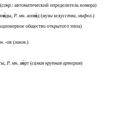
(
сокр.
: автоматический определитель номера)
н
и́
ды,
Р. мн.
аон
и́
д (
музы искусства
,
мифол.
)
акционерное общество открытого типа)
мн.
-ов (
лингв.
)
ты,
Р. мн.
а
о́
рт (
самая крупная артерия
)