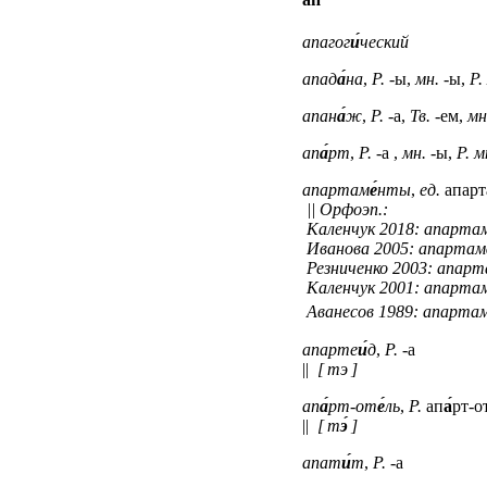
апагог
и́
ческий
апад
а́
на
,
Р.
-ы,
мн.
-ы,
Р.
апан
а́
ж
,
Р.
-а,
Тв.
-ем,
мн
ап
а́
рт
,
Р.
-а ,
мн.
-ы,
Р. м
апартам
е́
нты
,
ед.
апарт
|| Орфоэп.:
Каленчук 2018:
апарта
Иванова 2005:
апартам
Резниченко 2003:
апарт
Каленчук 2001:
апарта
Аванесов 1989:
апарта
апарте
и́
д
,
Р.
-а
||
[ тэ ]
ап
а́
рт-от
е́
ль
,
Р.
ап
а́
рт-о
||
[ т
э́
]
апат
и́
т
,
Р.
-а