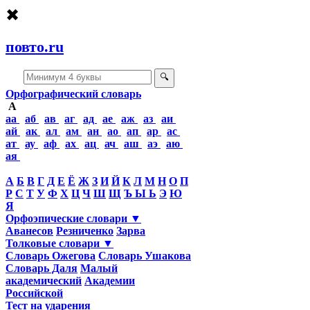
✖
повто.ru
🔍
Орфографический словарь
А
аа
аб
ав
аг
ад
ае
аж
аз
аи
ай
ак
ал
ам
ан
ао
ап
ар
ас
ат
ау
аф
ах
ац
ач
аш
аэ
аю
ая
А
Б
В
Г
Д
Е
Ё
Ж
З
И
Й
К
Л
М
Н
О
П
Р
С
Т
У
Ф
Х
Ц
Ч
Ш
Щ
Ъ Ы Ь
Э
Ю
Я
Орфоэпические словари ▼
Аванесов
Резниченко
Зарва
Толковые словари ▼
Словарь Ожегова
Словарь Ушакова
Словарь Даля
Малый
академический
Академии
Российской
Тест на ударения