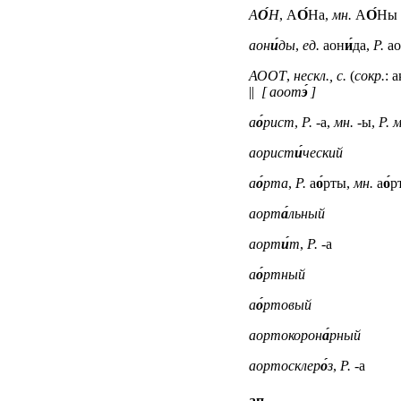
А
О́
Н
, А
О́
На,
мн.
А
О́
Ны 
аон
и́
ды
,
ед.
аон
и́
да,
Р.
ао
АООТ
,
нескл., с.
(
сокр.
: 
||
[ аоот
э́
]
а
о́
рист
,
Р.
-а,
мн.
-ы,
Р. 
аорист
и́
ческий
а
о́
рта
,
Р.
а
о́
рты,
мн.
а
о́
р
аорт
а́
льный
аорт
и́
т
,
Р.
-а
а
о́
ртный
а
о́
ртовый
аортокорон
а́
рный
аортосклер
о́
з
,
Р.
-а
ап