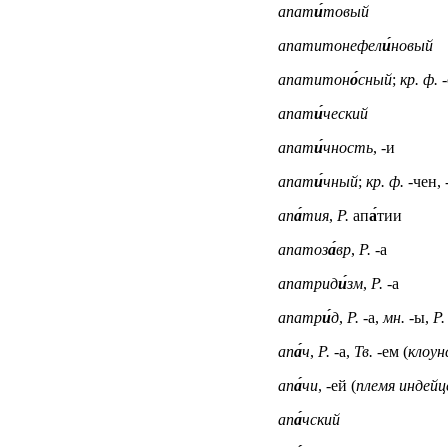
апат
и́
товый
апатитонефел
и́
новый
апатитон
о́
сный
;
кр. ф.
-
апат
и́
ческий
апат
и́
чность
, -и
апат
и́
чный
;
кр. ф.
-чен, 
ап
а́
тия
,
Р.
ап
а́
тии
апатоз
а́
вр
,
Р.
-а
апатрид
и́
зм
,
Р.
-а
апатр
и́
д
,
Р.
-а,
мн.
-ы,
Р.
ап
а́
ч
,
Р.
-а,
Тв.
-ем (
клоун
ап
а́
чи
, -ей (
племя индейц
ап
а́
чский