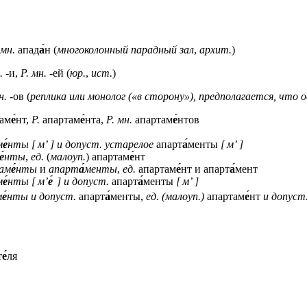
 мн.
апад
а́
н (
многоколонный парадный зал
,
архит.
)
.
-и,
Р. мн.
-ей (
юр.
,
ист.
)
н.
-ов (
реплика или монолог («в сторону»), предполагается, что
ам
е́
нт,
Р.
апартам
е́
нта,
Р. мн.
апартам
е́
нтов
м
е́
нты
[ м’ ]
и допуст. устарелое
апарт
а́
менты
[ м’ ]
е́
нты
,
ед.
(
малоуп.
) апартам
е́
нт
ам
е́
нты
и
апарт
а́
менты
,
ед.
апартам
е́
нт
и
апарт
а́
мент
м
е́
нты
[ м’
е́
]
и допуст.
апарт
а́
менты
[ м’ ]
м
е́
нты
и допуст.
апарт
а́
менты,
ед. (малоуп.)
апартам
е́
нт
и допуст
т
е́
ля