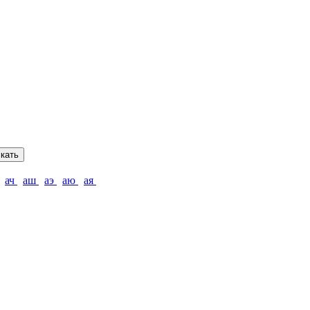
кать
ач
аш
аэ
аю
ая