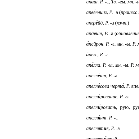
ап
а́
ш
,
Р.
-а,
Тв.
-ем,
мн.
-
апв
е́
ллинг
,
Р.
-а (
процесс
апгр
е́
йд
,
Р.
-а (
комп.
)
апд
е́
йт
,
Р.
-а (
обновлени
а́
пейрон
,
Р.
-а,
мн.
-ы,
Р. 
а́
пекс
,
Р.
-а
ап
е́
лла
,
Р.
-ы,
мн.
-ы,
Р. м
апелл
е́
нт
,
Р.
-а
апелл
е́
сова черт
а́
,
Р.
апе
апелл
и́
рование
,
Р.
-я
апелл
и́
ровать
, -рую, -ру
апелл
я́
нт
,
Р.
-а
апеллят
и́
в
,
Р.
-а
апеллят
и́
вный