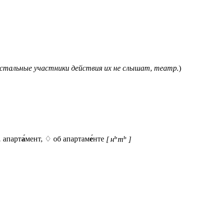
 остальные участники действия их не слышат
,
театр.
)
ь
ь
.
апарт
а́
мент, ♢ об апартам
е́
нте
[ н
т
]