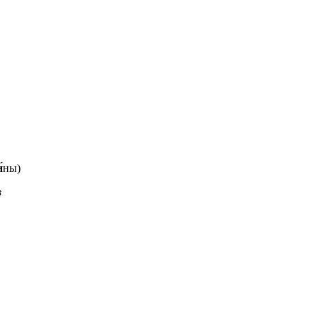
́
ны)
в