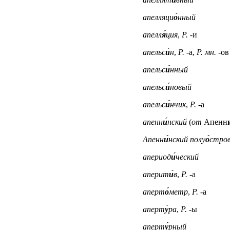
апелляци
о́
нный
апелл
я́
ция
,
Р.
-и
апельс
и́
н
,
Р.
-а,
Р. мн.
-ов
апельс
и́
нный
апельс
и́
новый
апельс
и́
нчик
,
Р.
-а
апенн
и́
нский
(
от
Апенн
и
Апенн
и́
нский полу
о́
стро
апериод
и́
ческий
аперит
и́
в
,
Р.
-а
аперт
о́
метр
,
Р.
-а
аперт
у́
ра
,
Р.
-ы
аперт
у́
рный