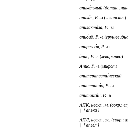
апик
а́
льный
(
ботан.
,
лин
апил
а́
к
,
Р.
-а (
лекарств.
)
апилакт
о́
за
,
Р.
-ы
апи
о́
ид
,
Р.
-а (
грушевидна
апирекс
и́
я
,
Р.
-и
а́
пис
,
Р.
-а (
лекарство
)
А́
пис
,
Р.
-а (
мифол.
)
апитерапевт
и́
ческий
апитерап
и́
я
,
Р.
-и
апитокс
и́
н
,
Р.
-а
АПК
,
нескл., м.
(
сокр.
: а
||
[ апэк
а́
]
АПЛ
,
нескл., ж.
(
сокр.
: 
||
[ апэ
э́
л ]