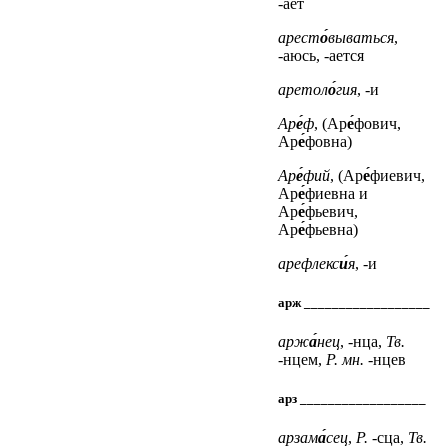
-ает
арест
о́
вываться
,
-аюсь, -ается
аретол
о́
гия
, -и
Ар
е́
ф
, (Ар
е́
фович,
Ар
е́
фовна)
Ар
е́
фий
, (Ар
е́
фиевич,
Ар
е́
фиевна
и
Ар
е́
фьевич,
Ар
е́
фьевна)
арефлекс
и́
я
, -и
арж __________________
арж
а́
нец
, -нца,
Тв.
-нцем,
Р. мн.
-нцев
арз __________________
арзам
а́
сец
,
Р.
-сца,
Тв.