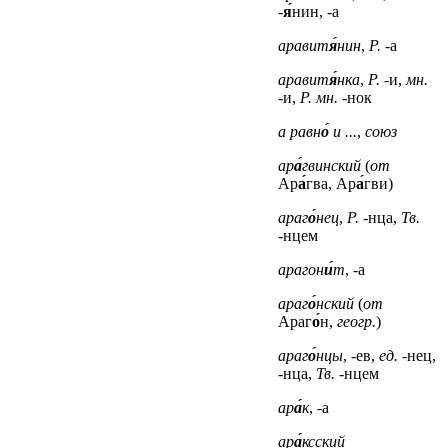
-
я́
нин, -а
аравит
я́
нин
,
Р.
-а
аравит
я́
нка
,
Р.
-и,
мн.
-и,
Р. мн.
-нок
а равн
о́
и ...
,
союз
ар
а́
гвинский
(
от
Ар
а́
гва, Ар
а́
гви)
араг
о́
нец
,
Р.
-нца,
Тв.
-нцем
арагон
и́
т
, -а
араг
о́
нский
(
от
Араг
о́
н,
геогр.
)
араг
о́
нцы
, -ев,
ед.
-нец,
-нца,
Тв.
-нцем
ар
а́
к
, -а
ар
а́
ксский