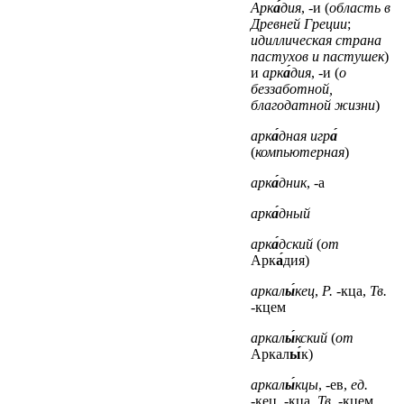
Арк
а́
дия
, -и (
область в
Древней Греции
;
идиллическая страна
пастухов и пастушек
)
и
арк
а́
дия
, -и (
о
беззаботной,
благодатной жизни
)
арк
а́
дная игр
а́
(
компьютерная
)
арк
а́
дник
, -а
арк
а́
дный
арк
а́
дский
(
от
Арк
а́
дия)
аркал
ы́
кец
,
Р.
-кца,
Тв.
-кцем
аркал
ы́
кский
(
от
Аркал
ы́
к)
аркал
ы́
кцы
, -ев,
ед.
-кец, -кца,
Тв.
-кцем