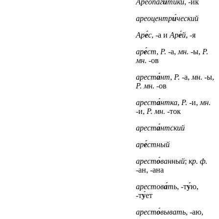
Ареопаг
и́
тики
, -ик
ареоцентр
и́
ческий
Ар
е́
с
, -а
и
Ар
е́
й
, -я
ар
е́
ст
,
Р.
-а,
мн.
-ы,
Р.
мн.
-ов
арест
а́
нт
,
Р.
-а,
мн.
-ы,
Р. мн.
-ов
арест
а́
нтка
,
Р.
-и,
мн.
-и,
Р. мн.
-ток
арест
а́
нтский
ар
е́
стный
арест
о́
ванный
;
кр. ф.
-ан, -ана
арестов
а́
ть
, -т
у́
ю,
-т
у́
ет
арест
о́
вывать
, -аю,