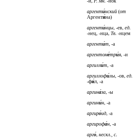
-и,
Р. мн.
-нок
аргент
и́
нский
(
от
Аргент
и́
на)
аргент
и́
нцы
, -ев,
ед.
-нец, -нца,
Тв.
-нцем
аргент
и́
т
, -а
аргентом
е́
тр
и́
я
, -и
аргилл
и́
т
, -а
аргиллоф
и́
лы
, -ов,
ед.
-ф
и́
л, -а
аргин
а́
за
, -ы
аргин
и́
н
, -а
аргир
о́
ид
, -а
аргироф
а́
н
, -а
арг
о́
,
нескл., с.