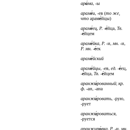
ар
а́
ма
, -ы
арам
е́
и
, -ев (
то же,
что
арам
е́
йцы)
арам
е́
ец
,
Р.
-
е́
йца,
Тв.
-
е́
йцем
арам
е́
йка
,
Р.
-и,
мн.
-и,
Р. мн.
-
е́
ек
арам
е́
йский
арам
е́
йцы
, -ев,
ед.
-
е́
ец,
-
е́
йца,
Тв.
-
е́
йцем
аранж
и́
рованный
;
кр.
ф.
-ан, -ана
аранж
и́
ровать
, -рую,
-рует
аранж
и́
роваться
,
-руется
аранжир
о́
вка
,
Р.
-и,
мн.