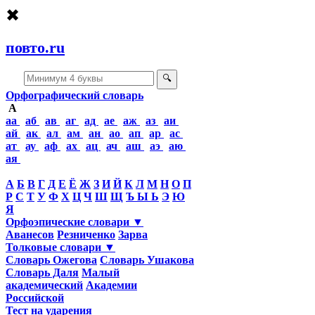
✖
повто.ru
🔍
Орфографический словарь
А
аа
аб
ав
аг
ад
ае
аж
аз
аи
ай
ак
ал
ам
ан
ао
ап
ар
ас
ат
ау
аф
ах
ац
ач
аш
аэ
аю
ая
А
Б
В
Г
Д
Е
Ё
Ж
З
И
Й
К
Л
М
Н
О
П
Р
С
Т
У
Ф
Х
Ц
Ч
Ш
Щ
Ъ Ы Ь
Э
Ю
Я
Орфоэпические словари ▼
Аванесов
Резниченко
Зарва
Толковые словари ▼
Словарь Ожегова
Словарь Ушакова
Словарь Даля
Малый
академический
Академии
Российской
Тест на ударения