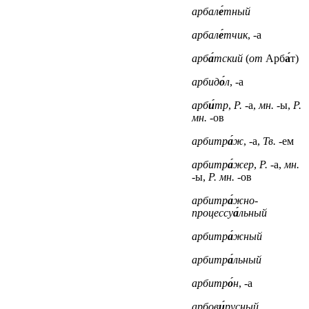
арбал
е́
тный
арбал
е́
тчик
, -а
арб
а́
тский
(
от
Арб
а́
т)
арбид
о́
л
, -а
арб
и́
тр
,
Р.
-а,
мн.
-ы,
Р.
мн.
-ов
арбитр
а́
ж
, -а,
Тв.
-ем
арбитр
а́
жер
,
Р.
-а,
мн.
-ы,
Р. мн.
-ов
арбитр
а́
жно-
процессу
а́
льный
арбитр
а́
жный
арбитр
а́
льный
арбитр
о́
н
, -а
арбов
и́
русный