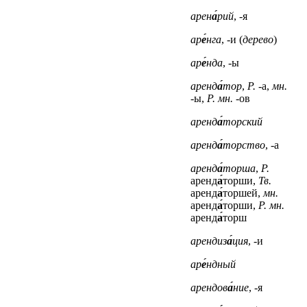
арен
а́
рий
, -я
ар
е́
нга
, -и (
дерево
)
ар
е́
нда
, -ы
аренд
а́
тор
,
Р.
-а,
мн.
-ы,
Р. мн.
-ов
аренд
а́
торский
аренд
а́
торство
, -а
аренд
а́
торша
,
Р.
аренд
а́
торши,
Тв.
аренд
а́
торшей,
мн.
аренд
а́
торши,
Р. мн.
аренд
а́
торш
арендиз
а́
ция
, -и
ар
е́
ндный
арендов
а́
ние
, -я