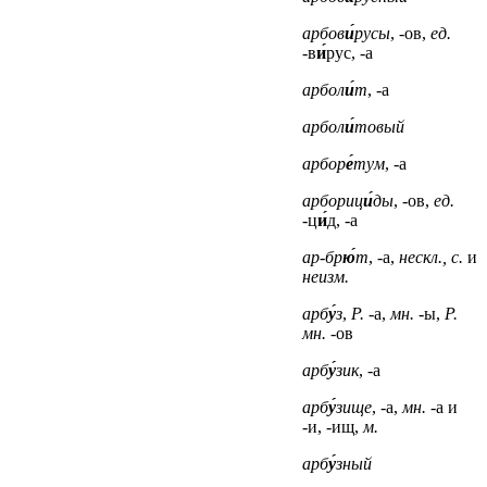
арбов
и́
русы
, -ов,
ед.
-в
и́
рус, -а
арбол
и́
т
, -а
арбол
и́
товый
арбор
е́
тум
, -а
арбориц
и́
ды
, -ов,
ед.
-ц
и́
д, -а
ар-бр
ю́
т
, -а,
нескл., с.
и
неизм.
арб
у́
з
,
Р.
-а,
мн.
-ы,
Р.
мн.
-ов
арб
у́
зик
, -а
арб
у́
зище
, -а,
мн.
-а
и
-и, -ищ,
м.
арб
у́
зный