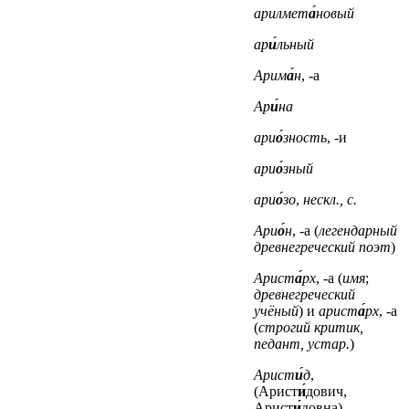
арилмет
а́
новый
ар
и́
льный
Арим
а́
н
, -а
Ар
и́
на
ари
о́
зность
, -и
ари
о́
зный
ари
о́
зо
,
нескл., с.
Ари
о́
н
, -а (
легендарный
древнегреческий поэт
)
Арист
а́
рх
, -а (
имя
;
древнегреческий
учёный
)
и
арист
а́
рх
, -а
(
строгий критик,
педант, устар.
)
Арист
и́
д
,
(Арист
и́
дович,
Арист
и́
довна)