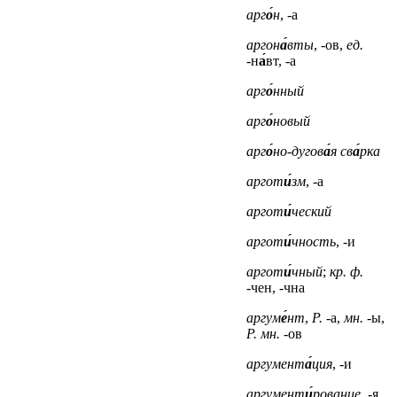
арг
о́
н
, -а
аргон
а́
вты
, -ов,
ед.
-н
а́
вт, -а
арг
о́
нный
арг
о́
новый
арг
о́
но-дугов
а́
я св
а́
рка
аргот
и́
зм
, -а
аргот
и́
ческий
аргот
и́
чность
, -и
аргот
и́
чный
;
кр. ф.
-чен, -чна
аргум
е́
нт
,
Р.
-а,
мн.
-ы,
Р. мн.
-ов
аргумент
а́
ция
, -и
аргумент
и́
рование
, -я