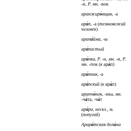
-и,
Р. мн.
-вок
аранжир
о́
вщик
, -а
ар
а́
п
, -а (
темнокожий
человек
)
арап
а́
йма
, -ы
ар
а́
пистый
ар
а́
пка
,
Р.
-и,
мн.
-и,
Р.
мн.
-пок (
к
ар
а́
п)
ар
а́
пник
, -а
ар
а́
пский
(
к
ар
а́
п)
арапч
о́
нок
, -нка,
мн.
-ч
а́
та, -ч
а́
т
ар
а́
ра
,
нескл., м.
(
попугай
)
Арар
а́
тская дол
и́
на