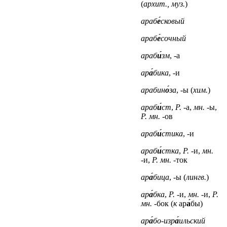
(
архит., муз.
)
араб
е́
сковый
араб
е́
сочный
араб
и́
зм
, -а
ар
а́
бика
, -и
арабин
о́
за
, -ы (
хим.
)
араб
и́
ст
,
Р.
-а,
мн.
-ы,
Р. мн.
-ов
араб
и́
стика
, -и
араб
и́
стка
,
Р.
-и,
мн.
-и,
Р. мн.
-ток
ар
а́
бица
, -ы (
лингв.
)
ар
а́
бка
,
Р.
-и,
мн.
-и,
Р.
мн.
-бок (
к
ар
а́
бы)
ар
а́
бо-изр
а́
ильский