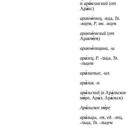
и
ар
а́
ксинский
(
от
Ар
а́
кс)
аракч
е́
евец
, -вца,
Тв.
-вцем,
Р. мн.
-вцев
аракч
е́
евский
(
от
Аракч
е́
ев)
аракч
е́
евщина
, -ы
ар
а́
лец
,
Р.
-льца,
Тв.
-льцем
ар
а́
лиевые
, -ых
ар
а́
лия
, -и
ар
а́
льский
(
к
Ар
а́
льское
м
о́
ре, Ар
а́
л, Ар
а́
льск)
Ар
а́
льское м
о́
ре
ар
а́
льцы
, -ев,
ед.
-лец,
-льца,
Тв.
-льцем