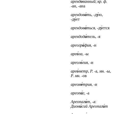
аренд
о́
ванный
;
кр. ф.
-ан, -ана
арендов
а́
ть
, -д
у́
ю,
-д
у́
ет
арендов
а́
ться
, -д
у́
ется
арендод
а́
тель
, -я
ареогр
а́
фия
, -и
аре
о́
ла
, -ы
ареол
о́
гия
, -и
аре
о́
метр
,
Р.
-а,
мн.
-ы,
Р. мн.
-ов
ареом
е́
трия
, -и
ареоп
а́
г
, -а
Ареопаг
и́
т
, -а:
Дион
и́
сий Ареопаг
и́
т