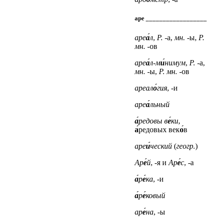
аре __________________
аре
а́
л
,
Р.
-а,
мн.
-ы,
Р.
мн.
-ов
аре
а́
л-м
и́
нимум
,
Р.
-а,
мн.
-ы,
Р. мн.
-ов
ареал
о́
гия
, -и
аре
а́
льный
а́
редовы в
е́
ки
,
а́
редовых век
о́
в
аре
и́
ческий
(
геогр.
)
Ар
е́
й
, -я
и
Ар
е́
с
, -а
а́
р
е́
ка
, -и
а́
р
е́
ковый
ар
е́
на
, -ы