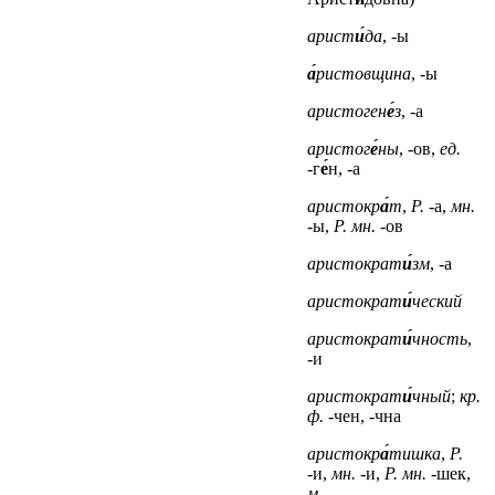
арист
и́
да
, -ы
а́
ристовщина
, -ы
аристоген
е́
з
, -а
аристог
е́
ны
, -ов,
ед.
-г
е́
н, -а
аристокр
а́
т
,
Р.
-а,
мн.
-ы,
Р. мн.
-ов
аристократ
и́
зм
, -а
аристократ
и́
ческий
аристократ
и́
чность
,
-и
аристократ
и́
чный
;
кр.
ф.
-чен, -чна
аристокр
а́
тишка
,
Р.
-и,
мн.
-и,
Р. мн.
-шек,
м.