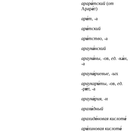
арар
а́
тский
(
от
Арар
а́
т)
ар
а́
т
, -а
ар
а́
тский
ар
а́
тство
, -а
араук
а́
нский
араук
а́
ны
, -ов,
ед.
-к
а́
н,
-а
араук
а́
риевые
, -ых
араукар
и́
ты
, -ов,
ед.
-р
и́
т, -а
араук
а́
рия
, -и
арах
и́
дный
арахид
о́
новая кислот
а́
ар
а́
хиновая кислот
а́