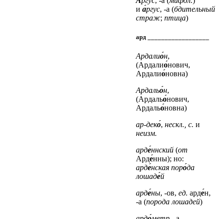
А́
ргус
, -а (
мифол.
)
и
а́
ргус
, -а (
бдительный
страж
;
птица
)
ард __________________
Ардали
о́
н
,
(Ардали
о́
нович,
Ардали
о́
новна)
Ардаль
о́
н
,
(Ардаль
о́
нович,
Ардаль
о́
новна)
ар-дек
о́
,
нескл., с.
и
неизм.
ард
е́
ннский
(
от
Ард
е́
нны); но:
ард
е́
нская пор
о́
да
лошад
е́
й
ард
е́
ны
, -ов,
ед.
ард
е́
н,
-а (
порода лошадей
)
ард
о́
метр
, -а