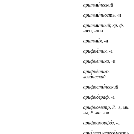
аритм
и́
ческий
аритм
и́
чность
, -и
аритм
и́
чный
;
кр. ф.
-чен, -чна
аритм
и́
я
, -и
арифм
е́
тик
, -а
арифм
е́
тика
, -и
арифм
е́
тико-
лог
и́
ческий
арифмет
и́
ческий
арифм
о́
граф
, -а
арифм
о́
метр
,
Р.
-а,
мн.
-ы,
Р. мн.
-ов
арифмоморф
о́
з
, -а
ари
э́
лева невес
о́
мость
,