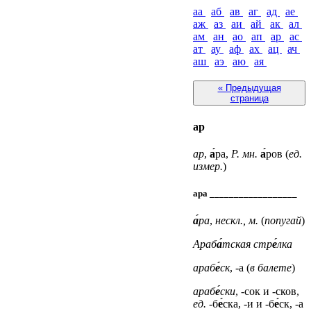
аа
аб
ав
аг
ад
ае
аж
аз
аи
ай
ак
ал
ам
ан
ао
ап
ар
ас
ат
ау
аф
ах
ац
ач
аш
аэ
аю
ая
« Предыдущая
страница
ар
ар
,
а́
ра,
Р. мн.
а́
ров (
ед.
измер.
)
ара __________________
а́
ра
,
нескл., м.
(
попугай
)
Араб
а́
тская стр
е́
лка
араб
е́
ск
, -а (
в балете
)
араб
е́
ски
, -сок
и
-сков,
ед.
-б
е́
ска, -и
и
-б
е́
ск, -а