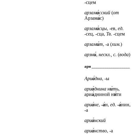
-сцем
арзам
а́
сский
(
от
Арзам
а́
с)
арзам
а́
сцы
, -ев,
ед.
-сец, -сца,
Тв.
-сцем
арзам
и́
т
, -а (
хим.
)
арзн
и́
,
нескл., с.
(
вода
)
ари __________________
Ари
а́
дна
, -ы
ари
а́
днина н
и́
ть
,
ари
а́
дниной н
и́
ти
ари
а́
не
, -
а́
н,
ед.
-
а́
нин,
-а
ари
а́
нский
ари
а́
нство
, -а