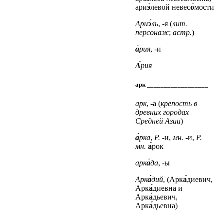
ари
э́
левой невес
о́
мости
Ари
э́
ль
, -я (
лит.
персонаж
;
астр.
)
а́
рия
, -и
А́
рия
арк __________________
арк
, -а (
крепость в
древних городах
Средней Азии
)
а́
рка
,
Р.
-и,
мн.
-и,
Р.
мн.
а́
рок
арк
а́
да
, -ы
Арк
а́
дий
, (Арк
а́
диевич,
Арк
а́
диевна
и
Арк
а́
дьевич,
Арк
а́
дьевна)