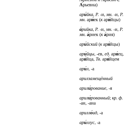
А́
рьевна)
ар
и́
йка
,
Р.
-и,
мн.
-и,
Р.
мн.
ар
и́
ек (
к
ар
и́
йцы)
а́
рийка
,
Р.
-и,
мн.
-и,
Р.
мн.
а́
риек (
к
а́
рия)
ар
и́
йский
(
к
ар
и́
йцы)
ар
и́
йцы
, -ев,
ед.
ар
и́
ец,
ар
и́
йца,
Тв.
ар
и́
йцем
ар
и́
л
, -а
арилзамещённый
арил
и́
рование
, -я
арил
и́
рованный
;
кр. ф.
-ан, -ана
арилл
о́
ид
, -а
ар
и́
ллус
, -а