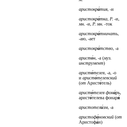
аристокр
а́
тия
, -и
аристокр
а́
тка
,
Р.
-и,
мн.
-и,
Р. мн.
-ток
аристокр
а́
тничать
,
-аю, -ает
аристокр
а́
тство
, -а
арист
о́
н
, -а (
муз.
инструмент
)
арист
о́
телев
, -а, -о
и
арист
о́
телевский
(
от
Арист
о́
тель)
арист
о́
телев фон
а́
рь
,
арист
о́
телева фонар
я́
аристотел
и́
зм
, -а
аристоф
а́
новский
(
от
Аристоф
а́
н)