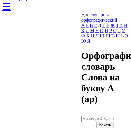
☰
△
»
словари
»
орфографический
А
Б
В
Г
Д
Е
Ё
Ж
З
И
Й
К
Л
М
Н
О
П
Р
С
Т
У
Ф
Х
Ц
Ч
Ш
Щ
Ъ Ы Ь
Э
Ю
Я
Орфографи
словарь
Слова на
букву А
(ар)
Искать