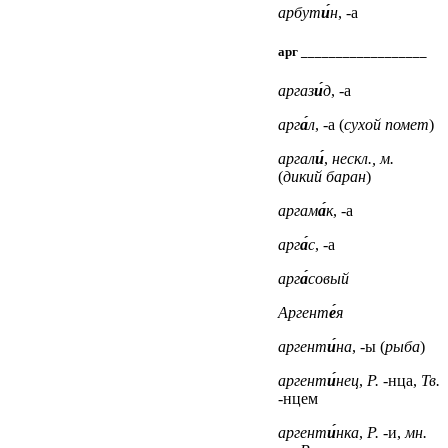
арбут
и́
н
, -а
арг __________________
аргаз
и́
д
, -а
арг
а́
л
, -а (
сухой помет
)
аргал
и́
,
нескл., м.
(
дикий баран
)
аргам
а́
к
, -а
арг
а́
с
, -а
арг
а́
совый
Аргент
е́
я
аргент
и́
на
, -ы (
рыба
)
аргент
и́
нец
,
Р.
-нца,
Тв.
-нцем
аргент
и́
нка
,
Р.
-и,
мн.