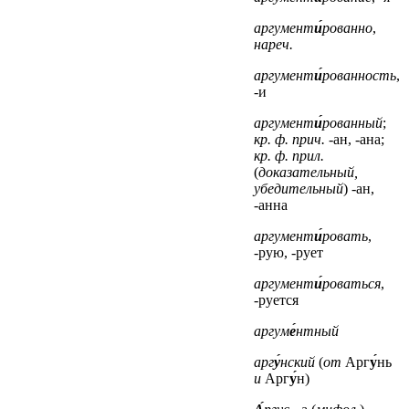
аргумент
и́
рованно
,
нареч.
аргумент
и́
рованность
,
-и
аргумент
и́
рованный
;
кр. ф.
прич.
-ан, -ана;
кр. ф.
прил.
(
доказательный,
убедительный
) -ан,
-анна
аргумент
и́
ровать
,
-рую, -рует
аргумент
и́
роваться
,
-руется
аргум
е́
нтный
арг
у́
нский
(
от
Арг
у́
нь
и
Арг
у́
н)