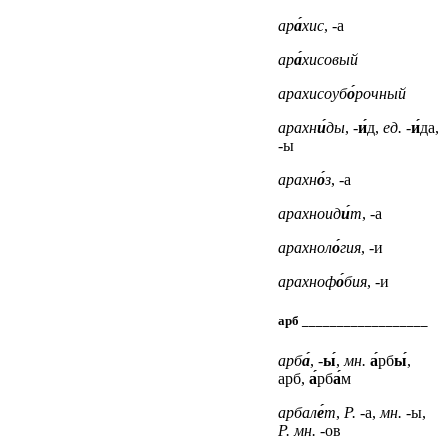
ар
а́
хис
, -а
ар
а́
хисовый
арахисоуб
о́
рочный
арахн
и́
ды
, -
и́
д,
ед.
-
и́
да,
-ы
арахн
о́
з
, -а
арахноид
и́
т
, -а
арахнол
о́
гия
, -и
арахноф
о́
бия
, -и
арб __________________
арб
а́
, -
ы́
,
мн.
а́
рб
ы́
,
арб,
а́
рб
а́
м
арбал
е́
т
,
Р.
-а,
мн.
-ы,
Р. мн.
-ов