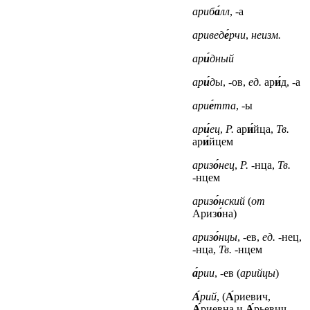
ариб
а́
лл
, -а
аривед
е́
рчи
,
неизм.
ар
и́
дный
ар
и́
ды
, -ов,
ед.
ар
и́
д, -а
ари
е́
тта
, -ы
ар
и́
ец
,
Р.
ар
и́
йца,
Тв.
ар
и́
йцем
ариз
о́
нец
,
Р.
-нца,
Тв.
-нцем
ариз
о́
нский
(
от
Ариз
о́
на)
ариз
о́
нцы
, -ев,
ед.
-нец,
-нца,
Тв.
-нцем
а́
рии
, -ев (
арийцы
)
А́
рий
, (
А́
риевич,
А́
риевна
и
А́
рьевич,