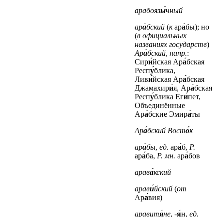
арабояз
ы́
чный
ар
а́
бский
(
к
ар
а́
бы); но
(
в официальных
названиях государств
)
Ар
а́
бский
,
напр.
:
Сир
и́
йская Ар
а́
бская
Респ
у́
блика,
Лив
и́
йская Ар
а́
бская
Джамахир
и́
я, Ар
а́
бская
Респ
у́
блика Ег
и́
пет,
Объединённые
Ар
а́
бские Эмир
а́
ты
Ар
а́
бский Вост
о́
к
ар
а́
бы
,
ед.
ар
а́
б,
Р.
ар
а́
ба,
Р. мн.
ар
а́
бов
арав
а́
кский
арав
и́
йский
(
от
Ар
а́
вия)
аравит
я́
не
, -
я́
н,
ед.