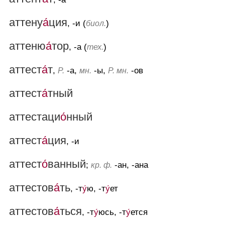
аттену
а́
ция
, -и (
)
биол.
аттеню
а́
тор
, -а (
)
тех.
аттест
а́
т
,
-а,
-ы,
-ов
Р.
мн.
Р. мн.
аттест
а́
тный
аттестаци
о́
нный
аттест
а́
ция
, -и
аттест
о́
ванный
;
-ан, -ана
кр. ф.
аттестов
а́
ть
, -т
у́
ю, -т
у́
ет
аттестов
а́
ться
, -т
у́
юсь, -т
у́
ется