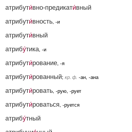
атрибут
и́
вно-предикат
и́
вный
атрибут
и́
вность
, -и
атрибут
и́
вный
атриб
у́
тика
, -и
атрибут
и́
рование
, -я
атрибут
и́
рованный
;
-ан, -ана
кр. ф.
атрибут
и́
ровать
, -рую, -рует
атрибут
и́
роваться
, -руется
атриб
у́
тный