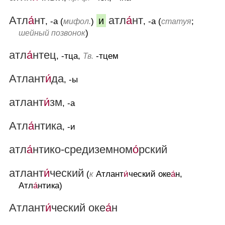
Атл
а́
нт
атл
а́
нт
и
, -а (
)
, -а (
;
мифол.
статуя
)
шейный позвонок
атл
а́
нтец
, -тца,
-тцем
Тв.
Атлант
и́
да
, -ы
атлант
и́
зм
, -а
Атл
а́
нтика
, -и
атл
а́
нтико-средиземном
о́
рский
атлант
и́
ческий
(
Атлант
и́
ческий оке
а́
н,
к
Атл
а́
нтика)
Атлант
и́
ческий оке
а́
н