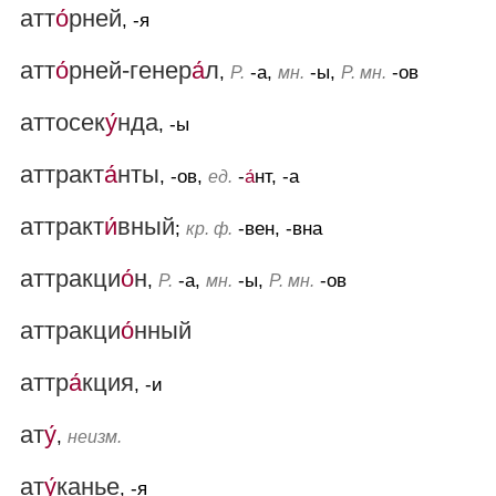
атт
о́
рней
, -я
атт
о́
рней-генер
а́
л
,
-а,
-ы,
-ов
Р.
мн.
Р. мн.
аттосек
у́
нда
, -ы
аттракт
а́
нты
, -ов,
-
а́
нт, -а
ед.
аттракт
и́
вный
;
-вен, -вна
кр. ф.
аттракци
о́
н
,
-а,
-ы,
-ов
Р.
мн.
Р. мн.
аттракци
о́
нный
аттр
а́
кция
, -и
ат
у́
,
неизм.
ат
у́
канье
, -я