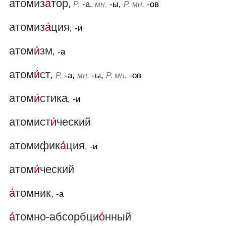
атомиз
а́
тор
,
-а,
-ы,
-ов
Р.
мн.
Р. мн.
атомиз
а́
ция
, -и
атом
и́
зм
, -а
атом
и́
ст
,
-а,
-ы,
-ов
Р.
мн.
Р. мн.
атом
и́
стика
, -и
атомист
и́
ческий
атомифик
а́
ция
, -и
атом
и́
ческий
а́
томник
, -а
а́
томно-абсорбци
о́
нный