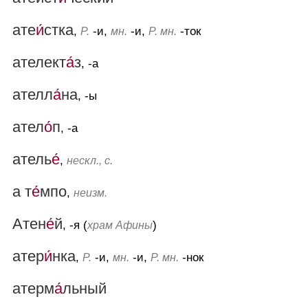
ате
и́
стка
,
-и,
-и,
-ток
Р.
мн.
Р. мн.
ателект
а́
з
, -а
ателл
а́
на
, -ы
ател
о́
п
, -а
атель
е́
,
нескл., с.
а т
е́
мпо
,
неизм.
Атен
е́
й
, -я (
)
храм Афины
атер
и́
нка
,
-и,
-и,
-нок
Р.
мн.
Р. мн.
атерм
а́
льный