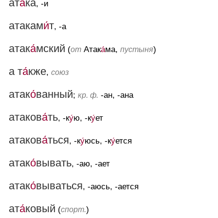
ат
а́
ка
, -и
атакам
и́
т
, -а
атак
а́
мский
(
Атак
а́
ма,
)
от
пустыня
а т
а́
кже
,
союз
атак
о́
ванный
;
-ан, -ана
кр. ф.
атаков
а́
ть
, -к
у́
ю, -к
у́
ет
атаков
а́
ться
, -к
у́
юсь, -к
у́
ется
атак
о́
вывать
, -аю, -ает
атак
о́
вываться
, -аюсь, -ается
ат
а́
ковый
(
)
спорт.