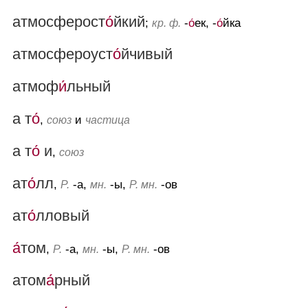
атмосферост
о́
йкий
;
-
о́
ек, -
о́
йка
кр. ф.
атмосфероуст
о́
йчивый
атмоф
и́
льный
а т
о́
,
и
союз
частица
а т
о́
и
,
союз
ат
о́
лл
,
-а,
-ы,
-ов
Р.
мн.
Р. мн.
ат
о́
лловый
а́
том
,
-а,
-ы,
-ов
Р.
мн.
Р. мн.
атом
а́
рный