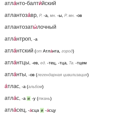
атл
а́
нто-балт
и́
йский
атлантоз
а́
вр
,
-а,
-ы,
-ов
Р.
мн.
Р. мн.
атлантозат
ы́
лочный
атл
а́
нтроп
, -а
атл
а́
нтский
(
Атл
а́
нта,
)
от
город
атл
а́
нтцы
, -ев,
-тец, -тца,
-тцем
ед.
Тв.
атл
а́
нты
, -ов (
)
легендарная цивилизация
а́
тлас
, -а (
)
альбом
атл
а́
с
, -а
-у (
)
и
ткань
атл
а́
сец
, -
а́
сца
-
а́
сцу
и