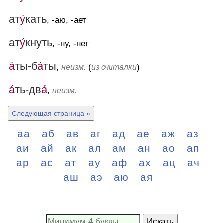
ат
у́
кать
, -аю, -ает
ат
у́
кнуть
, -ну, -нет
а́
ты-б
а́
ты
,
(
)
неизм.
из считалки
а́
ть-дв
а́
,
неизм.
Следующая страница »
аа
аб
ав
аг
ад
ае
аж
аз
аи
ай
ак
ал
ам
ан
ао
ап
ар
ас
ат
ау
аф
ах
ац
ач
аш
аэ
аю
ая
Искать