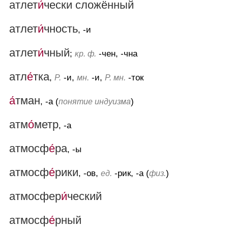
атлет
и́
чески сложённый
атлет
и́
чность
, -и
атлет
и́
чный
;
-чен, -чна
кр. ф.
атл
е́
тка
,
-и,
-и,
-ток
Р.
мн.
Р. мн.
а́
тман
, -а (
)
понятие индуизма
атм
о́
метр
, -а
атмосф
е́
ра
, -ы
атмосф
е́
рики
, -ов,
-рик, -а (
)
ед.
физ.
атмосфер
и́
ческий
атмосф
е́
рный