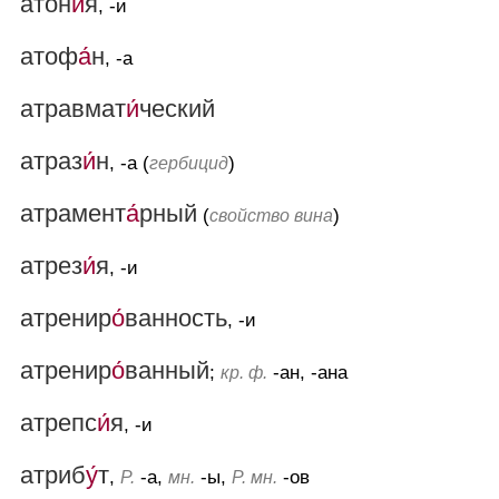
атон
и́
я
, -и
атоф
а́
н
, -а
атравмат
и́
ческий
атраз
и́
н
, -а (
)
гербицид
атрамент
а́
рный
(
)
свойство вина
атрез
и́
я
, -и
атренир
о́
ванность
, -и
атренир
о́
ванный
;
-ан, -ана
кр. ф.
атрепс
и́
я
, -и
атриб
у́
т
,
-а,
-ы,
-ов
Р.
мн.
Р. мн.