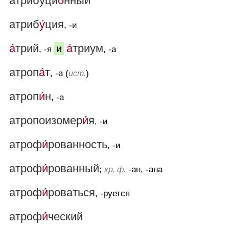
атрибуци
о́
нный
атриб
у́
ция
, -и
а́
трий
а́
триум
и
, -я
, -а
атроп
а́
т
, -а (
)
ист.
атроп
и́
н
, -а
атропоизомер
и́
я
, -и
атроф
и́
рованность
, -и
атроф
и́
рованный
;
-ан, -ана
кр. ф.
атроф
и́
роваться
, -руется
атроф
и́
ческий