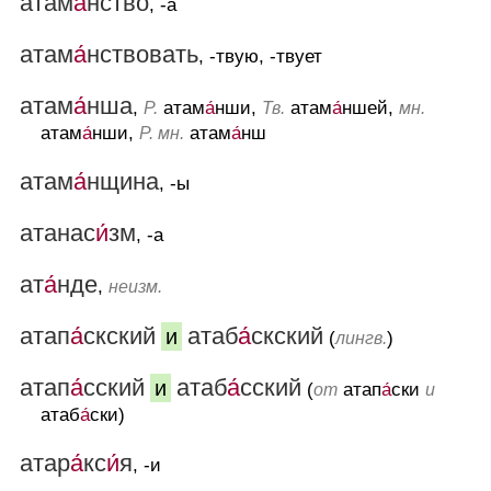
атам
а́
нство
, -а
атам
а́
нствовать
, -твую, -твует
атам
а́
нша
,
атам
а́
нши,
атам
а́
ншей,
Р.
Тв.
мн.
атам
а́
нши,
атам
а́
нш
Р. мн.
атам
а́
нщина
, -ы
атанас
и́
зм
, -а
ат
а́
нде
,
неизм.
атап
а́
скский
атаб
а́
скский
и
(
)
лингв.
атап
а́
сский
атаб
а́
сский
и
(
атап
а́
ски
от
и
атаб
а́
ски)
атар
а́
кс
и́
я
, -и