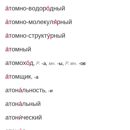
а́
томно-водор
о́
дный
а́
томно-молекул
я́
рный
а́
томно-структ
у́
рный
а́
томный
атомох
о́
д
,
-а,
-ы,
-ов
Р.
мн.
Р. мн.
а́
томщик
, -а
атон
а́
льность
, -и
атон
а́
льный
атон
и́
ческий