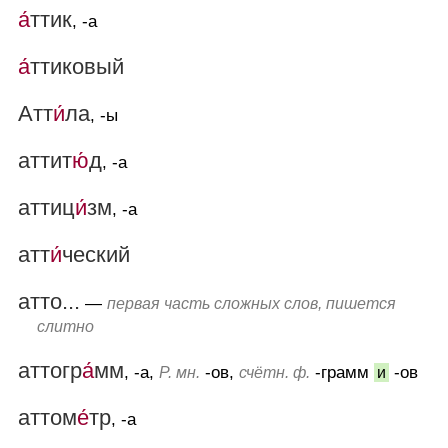
а́
ттик
, -а
а́
ттиковый
Атт
и́
ла
, -ы
аттит
ю́
д
, -а
аттиц
и́
зм
, -а
атт
и́
ческий
атто...
—
первая часть сложных слов, пишется
слитно
аттогр
а́
мм
, -а,
-ов,
-грамм
-ов
Р. мн.
счётн. ф.
и
аттом
е́
тр
, -а