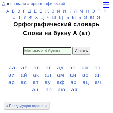
☰
△
»
словари
»
орфографический
А
Б
В
Г
Д
Е
Ё
Ж
З
И
Й
К
Л
М
Н
О
П
Р
С
Т
У
Ф
Х
Ц
Ч
Ш
Щ
Ъ Ы Ь
Э
Ю
Я
Орфографический словарь
Слова на букву А (ат)
Искать
аа
аб
ав
аг
ад
ае
аж
аз
аи
ай
ак
ал
ам
ан
ао
ап
ар
ас
ат
ау
аф
ах
ац
ач
аш
аэ
аю
ая
« Предыдущая страница