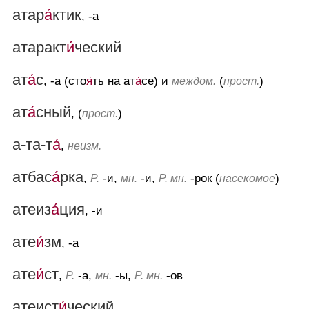
атар
а́
ктик
, -а
атаракт
и́
ческий
ат
а́
с
, -а (сто
я́
ть на ат
а́
се) и
(
)
междом.
прост.
ат
а́
сный
, (
)
прост.
а-та-т
а́
,
неизм.
атбас
а́
рка
,
-и,
-и,
-рок (
)
Р.
мн.
Р. мн.
насекомое
атеиз
а́
ция
, -и
ате
и́
зм
, -а
ате
и́
ст
,
-а,
-ы,
-ов
Р.
мн.
Р. мн.
атеист
и́
ческий