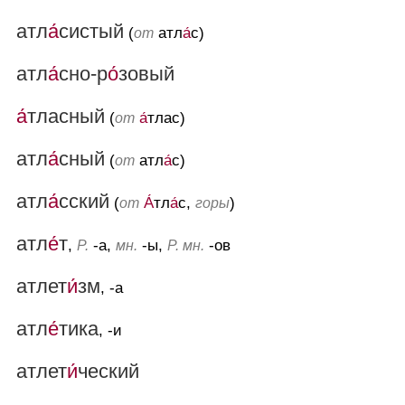
атл
а́
систый
(
атл
а́
с)
от
атл
а́
сно-р
о́
зовый
а́
тласный
(
а́
тлас)
от
атл
а́
сный
(
атл
а́
с)
от
атл
а́
сский
(
А́
тл
а́
с,
)
от
горы
атл
е́
т
,
-а,
-ы,
-ов
Р.
мн.
Р. мн.
атлет
и́
зм
, -а
атл
е́
тика
, -и
атлет
и́
ческий