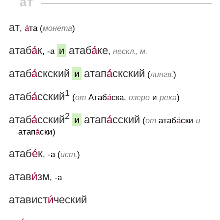
ат
ат
,
а́
та (
)
монета
атаб
а́
к
атаб
а́
ке
и
, -а
,
нескл., м.
атаб
а́
скский
атап
а́
скский
и
(
)
лингв.
1
атаб
а́
сский
(
Атаб
а́
ска,
и
)
от
озеро
река
2
атаб
а́
сский
атап
а́
сский
и
(
атаб
а́
ски
от
и
атап
а́
ски)
атаб
е́
к
, -а (
)
ист.
атав
и́
зм
, -а
атавист
и́
ческий