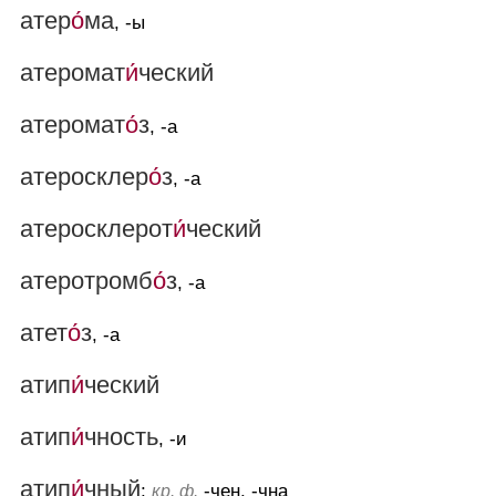
атер
о́
ма
, -ы
атеромат
и́
ческий
атеромат
о́
з
, -а
атеросклер
о́
з
, -а
атеросклерот
и́
ческий
атеротромб
о́
з
, -а
атет
о́
з
, -а
атип
и́
ческий
атип
и́
чность
, -и
атип
и́
чный
;
-чен, -чна
кр. ф.