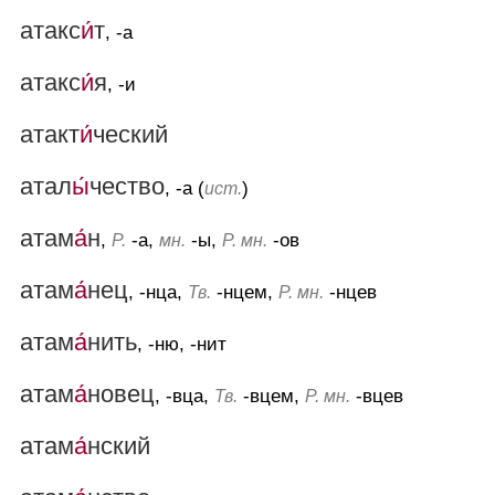
атакс
и́
т
, -а
атакс
и́
я
, -и
атакт
и́
ческий
атал
ы́
чество
, -а (
)
ист.
атам
а́
н
,
-а,
-ы,
-ов
Р.
мн.
Р. мн.
атам
а́
нец
, -нца,
-нцем,
-нцев
Тв.
Р. мн.
атам
а́
нить
, -ню, -нит
атам
а́
новец
, -вца,
-вцем,
-вцев
Тв.
Р. мн.
атам
а́
нский