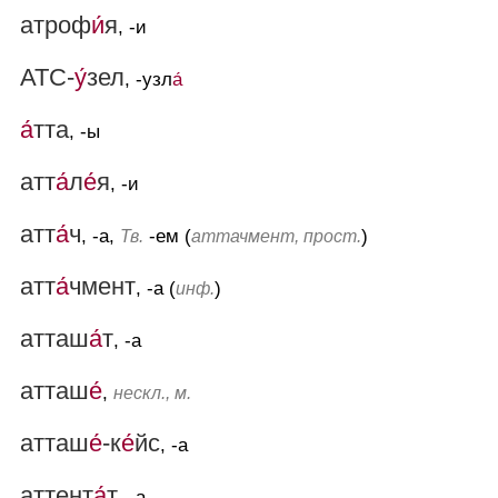
атроф
и́
я
, -и
АТС-
у́
зел
, -узл
а́
а́
тта
, -ы
атт
а́
л
е́
я
, -и
атт
а́
ч
, -а,
-ем (
)
Тв.
аттачмент, прост.
атт
а́
чмент
, -а (
)
инф.
атташ
а́
т
, -а
атташ
е́
,
нескл., м.
атташ
е́
-к
е́
йс
, -а
аттент
а́
т
, -а