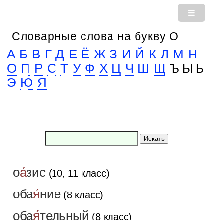
Словарные слова на букву О
А
Б
В
Г
Д
Е
Ё
Ж
З
И
Й
К
Л
М
Н
О
П
Р
С
Т
У
Ф
Х
Ц
Ч
Ш
Щ
Ъ Ы Ь
Э
Ю
Я
Искать
о
а́
зис
(10, 11 класс)
оба
я́
ние
(8 класс)
оба
я́
тельный
(8 класс)