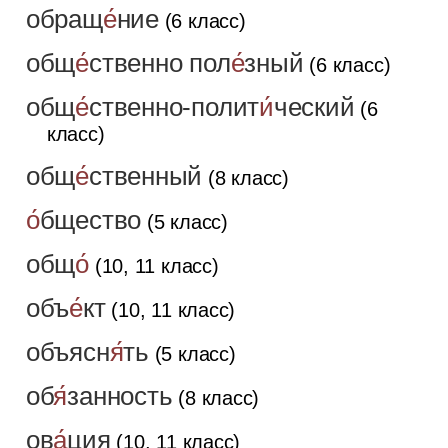
обращ
е́
ние
(6 класс)
общ
е́
ственно пол
е́
зный
(6 класс)
общ
е́
ственно-полит
и́
ческий
(6
класс)
общ
е́
ственный
(8 класс)
о́
бщество
(5 класс)
общ
о́
(10, 11 класс)
объ
е́
кт
(10, 11 класс)
объясн
я́
ть
(5 класс)
об
я́
занность
(8 класс)
ов
а́
ция
(10, 11 класс
)