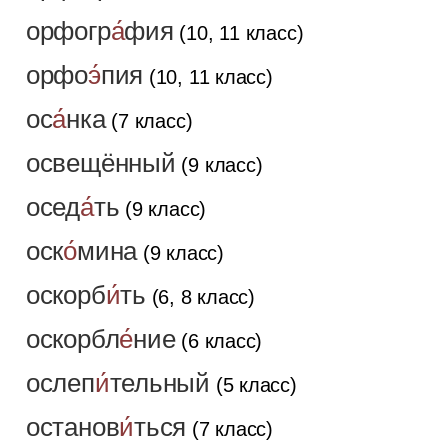
орфогр
а́
фия
(10, 11 класс)
орфо
э́
пия
(10, 11 класс)
ос
а́
нка
(7 класс)
освещённый
(9 класс)
осед
а́
ть
(9 класс)
оск
о́
мина
(9 класс)
оскорб
и́
ть
(6, 8 класс)
оскорбл
е́
ние
(6 класс)
ослеп
и́
тельный
(5 класс)
останов
и́
ться
(7 класс)