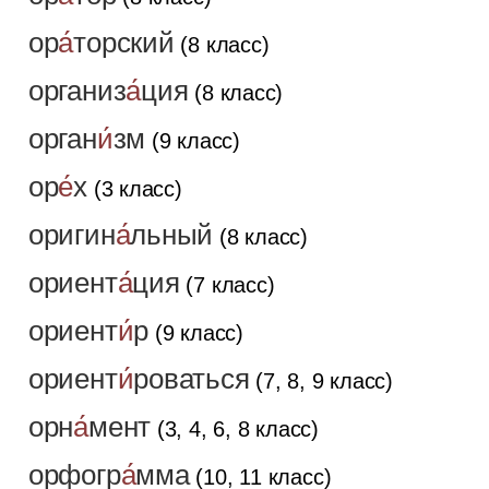
ор
а́
торский
(8 класс)
организ
а́
ция
(8 класс)
орган
и́
зм
(9 класс)
ор
е́
х
(3 класс)
оригин
а́
льный
(8 класс)
ориент
а́
ция
(7 класс)
ориент
и́
р
(9 класс)
ориент
и́
роваться
(7, 8, 9 класс)
орн
а́
мент
(3, 4, 6, 8 класс)
орфогр
а́
мма
(10, 11 класс)