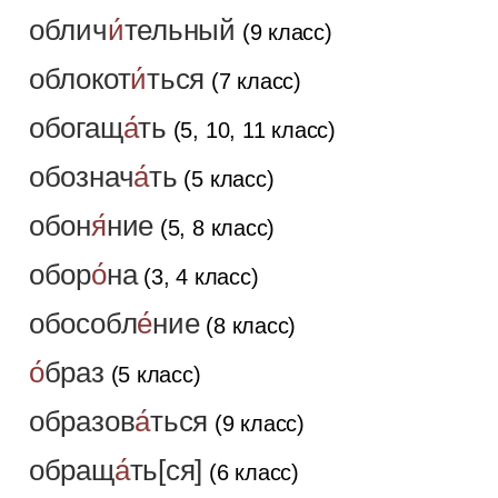
облич
и́
тельный
(9 класс)
облокот
и́
ться
(7 класс)
обогащ
а́
ть
(5, 10, 11 класс)
обознач
а́
ть
(5 класс)
обон
я́
ние
(5, 8 класс)
обор
о́
на
(3, 4 класс)
обособл
е́
ние
(8 класс)
о́
браз
(5 класс)
образов
а́
ться
(9 класс)
обращ
а́
ть[ся]
(6 класс)