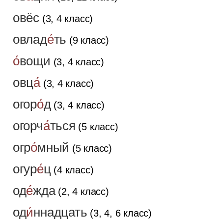
овёс
(3, 4 класс)
овлад
е́
ть
(9 класс)
о́
вощи
(3, 4 класс)
овц
а́
(3, 4 класс)
огор
о́
д
(3, 4 класс)
огорч
а́
ться
(5 класс)
огр
о́
мный
(5 класс)
огур
е́
ц
(4 класс)
од
е́
жда
(2, 4 класс)
од
и́
ннадцать
(3, 4, 6 класс)