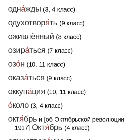
одн
а́
жды
(3, 4 класс)
одухотвор
я́
ть
(9 класс)
оживлённый
(8 класс)
озир
а́
ться
(7 класс)
оз
о́
н
(10, 11 класс)
оказ
а́
ться
(9 класс)
оккуп
а́
ция
(10, 11 класс)
о́
коло
(3, 4 класс)
окт
я́
брь
и [об Октябрьской революции
Окт
я́
брь
1917]
(4 класс)