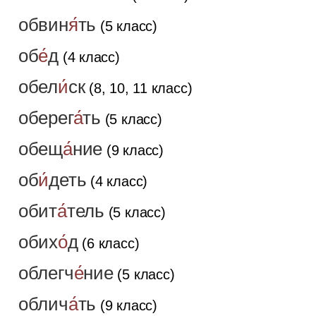
обвин
я́
ть
(5 класс)
об
е́
д
(4 класс)
обел
и́
ск
(8, 10, 11 класс)
оберег
а́
ть
(5 класс)
обещ
а́
ние
(9 класс)
об
и́
деть
(4 класс)
обит
а́
тель
(5 класс)
обих
о́
д
(6 класс)
облегч
е́
ние
(5 класс)
облич
а́
ть
(9 класс)