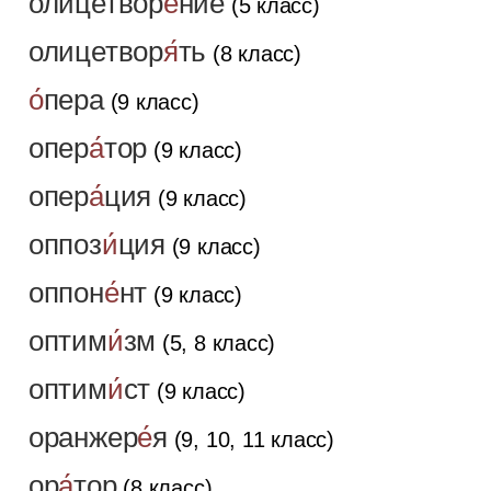
олицетвор
е́
ние
(5 класс)
олицетвор
я́
ть
(8 класс)
о́
пера
(9 класс)
опер
а́
тор
(9 класс)
опер
а́
ция
(9 класс)
оппоз
и́
ция
(9 класс)
оппон
е́
нт
(9 класс)
оптим
и́
зм
(5, 8 класс)
оптим
и́
ст
(9 класс)
оранжер
е́
я
(9, 10, 11 класс)
ор
а́
тор
(8 класс)