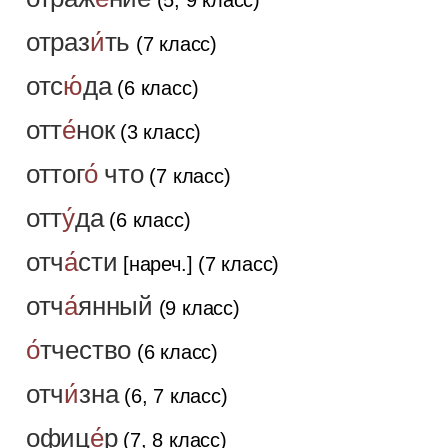
отраз
и́
ть
(7 класс)
отс
ю́
да
(6 класс)
отт
е́
нок
(3 класс)
оттог
о́
что
(7 класс)
отт
у́
да
(6 класс)
отч
а́
сти
[нареч.] (7 класс)
отч
а́
янный
(9 класс)
о́
тчество
(6 класс)
отч
и́
зна
(6, 7 класс)
офиц
е́
р
(7, 8 класс)