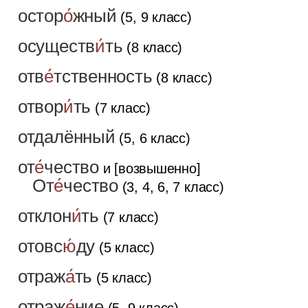
остор
о́
жный
(5, 9 класс)
осуществ
и́
ть
(8 класс)
отв
е́
тственность
(8 класс)
отвор
и́
ть
(7 класс)
отдалённый
(5, 6 класс)
от
е́
чество
и [возвышенно]
От
е́
чество
(3, 4, 6, 7 класс)
отклон
и́
ть
(7 класс)
отовс
ю́
ду
(5 класс)
отраж
а́
ть
(5 класс)
отраж
е́
ние
(5, 9 класс)