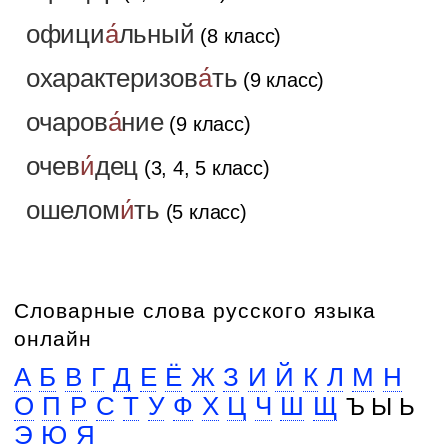
офици
а́
льный
(8 класс)
охарактеризов
а́
ть
(9 класс)
очаров
а́
ние
(9 класс)
очев
и́
дец
(3, 4, 5 класс)
ошелом
и́
ть
(5 класс)
Словарные слова русского языка
онлайн
А
Б
В
Г
Д
Е
Ё
Ж
З
И
Й
К
Л
М
Н
О
П
Р
С
Т
У
Ф
Х
Ц
Ч
Ш
Щ
Ъ Ы Ь
Э
Ю
Я