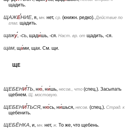
щадить.
ЩАЖ
Е
НИЕ
, я,
мн.
нет,
ср.
(книжн. редко).
Действие по
глаг.
щадить.
щаж
у
-сь
,
, щад
и
шь, -ся.
Наст. вр. от
щадить, -ся.
щам
, щ
а
ми, щах.
См. щи.
ЩЕ
ЩЕБЕН
И
ТЬ
, н
ю
, н
и
шь,
несов., что
(спец.).
Засыпать
щебнем.
Щ. мостовую.
ЩЕБЕН
И
ТЬСЯ
, н
ю
сь, н
и
шься,
несов.
(спец.).
Страд. к
щебенить.
ЩЕБЁНКА
, и,
мн.
нет,
ж.
То же, что щебень.