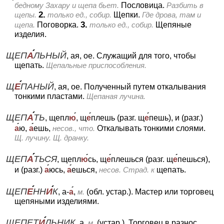
бедному Захару и щепа бьет.
Пословица.
Разбить в
2.
щепы.
только ед., собир.
Щепки.
Где дрова, там и
3.
щепа.
Поговорка.
только ед., собир.
Щепяные
изделия.
ЩЕП
А
ЛЬНЫЙ
, ая, ое.
Служащий для того, чтобы
щепать.
Щепальные приспособления.
Щ
Е
ПАНЫЙ
, ая, ое.
Полученный путем откалывания
тонкими пластами.
Щепаная лучина.
ЩЕП
А
ТЬ
, щепл
ю
, щ
е
плешь (разг. щ
е
пешь), и (разг.)
а
ю,
а
ешь,
несов., что.
Откалывать тонкими слоями.
Щ. лучину. Щ. дранку.
ЩЕП
А
ТЬСЯ
, щепл
ю
сь, щ
е
плешься (разг. щ
е
пешься),
и (разг.)
а
юсь,
а
ешься,
несов.
Страд. к
щепать.
ЩЕП
Е
НН
И
К
, а-
а
,
м.
(обл. устар.).
Мастер или торговец
щепяными изделиями.
ЩЕПЕТ
И
ЛЬНИК
, а,
м.
(устар.).
Торговец в разнос