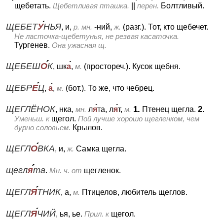
щебетать.
Щебетливая пташка.
||
перен.
Болтливый.
ЩЕБЕТ
У
НЬЯ
, и,
р. мн.
-ний,
ж.
(разг.).
Тот, кто щебечет.
Не ласточка-щебетунья, не резвая касаточка.
Тургенев.
Она ужасная щ.
ЩЕБЕШ
О
К
, шк
а
,
м.
(простореч.).
Кусок щебня.
ЩЕБР
Е
Ц
,
а
,
м.
(бот.).
То же, что чебрец.
ЩЕГЛЁНОК
1.
2.
, нка,
мн.
л
я
та, л
я
т,
м.
Птенец щегла.
Уменьш. к
щегол.
Пой лучше хорошо щегленком, чем
дурно соловьем.
Крылов.
ЩЕГЛ
О
ВКА
, и,
ж.
Самка щегла.
щегл
я
та
.
Мн. ч. от
щегленок.
ЩЕГЛ
Я
ТНИК
, а,
м.
Птицелов, любитель щеглов.
ЩЕГЛ
Я
ЧИЙ
, ья, ье.
Прил. к
щегол.