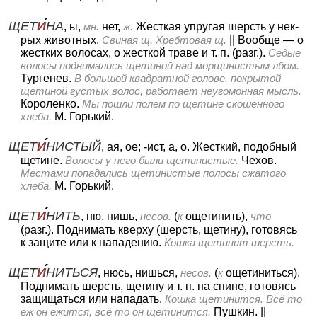
ЩЕТ
И
НА
, ы,
мн.
нет,
ж.
Жесткая упругая шерсть у нек-
рых животных.
Свиная щ. Хребтовая щ.
||
Вообще — о
жестких волосах, о жесткой траве и т. п. (разг.).
Седые
волосы поднимались щетиной над морщинистым лбом.
Тургенев.
В большой квадратной голове, покрытой
щетиной густых волос, работает неугомонная мысль.
Короленко.
Мы пошли полем по щетине скошенного
хлеба.
М. Горький.
ЩЕТ
И
НИСТЫЙ
, ая, ое; -ист, а, о.
Жесткий, подобный
щетине.
Волосы у него были щетинистые.
Чехов.
Местами попадались щетинистые полосы сжатого
хлеба.
М. Горький.
ЩЕТ
И
НИТЬ
, ню, нишь,
несов.
(
к
ощетинить),
что
(разг.).
Поднимать кверху (шерсть, щетину), готовясь
к защите или к нападению.
Кошка щетинит шерсть.
ЩЕТ
И
НИТЬСЯ
, нюсь, нишься,
несов.
(
к
ощетиниться).
Поднимать шерсть, щетину и т. п. на спине, готовясь
защищаться или нападать.
Кошка щетинится. Всё то
еж он ежится, всё то он щетинится.
Пушкин.
||