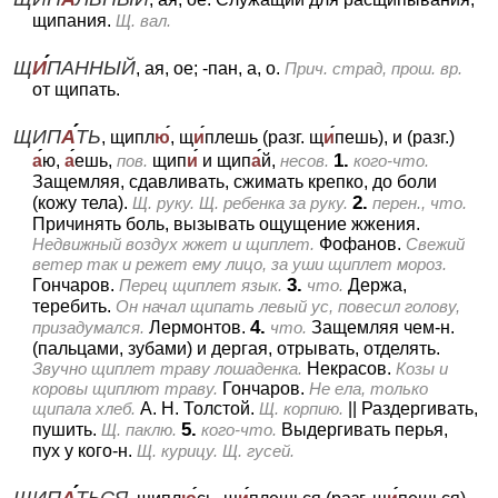
щипания.
Щ. вал.
Щ
И
ПАННЫЙ
, ая, ое; -пан, а, о.
Прич. страд, прош. вр.
от щипать.
ЩИП
А
ТЬ
, щипл
ю
, щ
и
плешь (разг. щ
и
пешь), и (разг.)
1.
а
ю,
а
ешь,
пов.
щип
и
и щип
а
й,
несов.
кого-что.
Защемляя, сдавливать, сжимать крепко, до боли
2.
(кожу тела).
Щ. руку. Щ. ребенка за руку.
перен., что.
Причинять боль, вызывать ощущение жжения.
Недвижный воздух жжет и щиплет.
Фофанов.
Свежий
ветер так и режет ему лицо, за уши щиплет мороз.
3.
Гончаров.
Перец щиплет язык.
что.
Держа,
теребить.
Он начал щипать левый ус, повесил голову,
4.
призадумался.
Лермонтов.
что.
Защемляя чем-н.
(пальцами, зубами) и дергая, отрывать, отделять.
Звучно щиплет траву лошаденка.
Некрасов.
Козы и
коровы щиплют траву.
Гончаров.
Не ела, только
щипала хлеб.
А. Н. Толстой.
Щ. корпию.
||
Раздергивать,
5.
пушить.
Щ. паклю.
кого-что.
Выдергивать перья,
пух у кого-н.
Щ. курицу. Щ. гусей.
ЩИП
А
ТЬСЯ