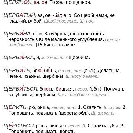
ЩЕПЯН
О
Й
,
а
я,
о
е.
То же, что щепной.
ЩЕРБ
А
ТЫЙ
, ая, ое; -б
а
т, а, о.
Со щербинами, не
гладкий, рябой.
Щербатое лицо. Щ. пол.
ЩЕРБ
И
НА
, ы,
ж.
Зазубрина, шероховатость,
неровность в виде маленького углубления.
Нож со
щербинами.
||
Рябинка на лице.
ЩЕРБ
И
НКА
, и,
ж.
Уменьш. к
щербина.
ЩЕРБ
И
ТЬ
, бл
ю
, б
и
шь,
несов., что
(обл.).
Делать на
чем-н. изъяны, щербины.
Щ. косу о камни.
ЩЕРБ
И
ТЬСЯ
, бл
ю
сь, б
и
шься,
несов.
(обл.).
Получать
зазубрины, щербины.
Коса щербится о камни.
Щ
Е
РИТЬ
1.
2.
, рю, ришь,
несов., что.
Скалить.
Щ. зубы.
Топорщить, подымать (шерсть; обл.).
Щ. шерсть.
Щ
Е
РИТЬСЯ
1.
2.
, рюсь, ришься,
несов.
Скалить зубы.
Топорщить, подымать шерсть.