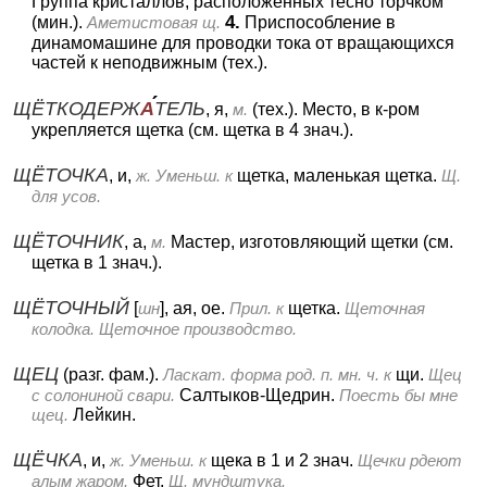
Группа кристаллов, расположенных тесно торчком
4.
(мин.).
Аметистовая щ.
Приспособление в
динамомашине для проводки тока от вращающихся
частей к неподвижным (тех.).
ЩЁТКОДЕРЖ
А
ТЕЛЬ
, я,
м.
(тех.).
Место, в к-ром
укрепляется щетка (см. щетка в 4 знач.).
ЩЁТОЧКА
, и,
ж.
Уменьш. к
щетка, маленькая щетка.
Щ.
для усов.
ЩЁТОЧНИК
, а,
м.
Мастер, изготовляющий щетки (см.
щетка в 1 знач.).
ЩЁТОЧНЫЙ
[
шн
], ая, ое.
Прил. к
щетка.
Щеточная
колодка. Щеточное производство.
ЩЕЦ
(разг. фам.).
Ласкат. форма род. п. мн. ч. к
щи.
Щец
с солониной свари.
Салтыков-Щедрин.
Поесть бы мне
щец.
Лейкин.
ЩЁЧКА
, и,
ж.
Уменьш. к
щека в 1 и 2 знач.
Щечки рдеют
алым жаром.
Фет.
Щ. мундштука.