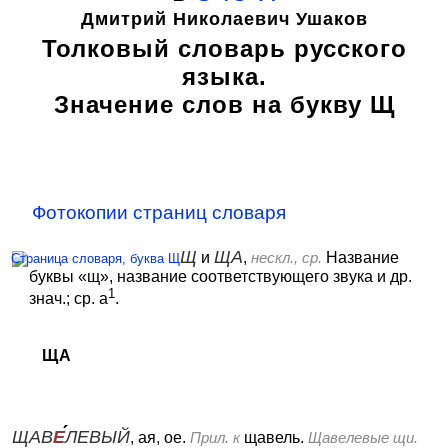
Дмитрий Николаевич Ушаков
Толковый словарь русского
языка.
Значение слов на букву Щ
Фотокопии страниц словаря
Щ
ЩА
и
,
нескл., ср.
Название
буквы «щ», название соответствующего звука и др.
1
знач.; ср. а
.
ЩА
ЩАВ
Е
ЛЕВЫЙ
, ая, ое.
Прил. к
щавель.
Щавелевые щи.