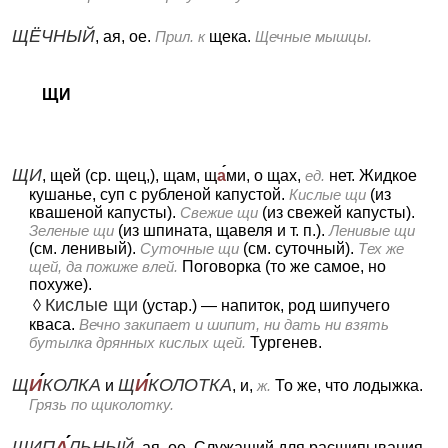
ЩЁЧНЫЙ
, ая, ое.
Прил. к
щека.
Щечные мышцы.
ЩИ
ЩИ
, щей (ср. щец,), щам, щ
а
ми, о щах,
ед.
нет.
Жидкое
кушанье, суп с рубленой капустой.
Кислые щи
(из
квашеной капусты).
Свежие щи
(из свежей капусты).
Зеленые щи
(из шпината, щавеля и т. п.).
Ленивые щи
(см. ленивый).
Суточные щи
(см. суточный).
Тех же
щей, да пожиже влей.
Поговорка (то же самое, но
похуже).
Кислые щи
◊
(устар.)
— напиток, род шипучего
кваса.
Вечно закипает и шипит, ни дать ни взять
бутылка дрянных кислых щей.
Тургенев.
Щ
И
КОЛКА
Щ
И
КОЛОТКА
и
, и,
ж.
То же, что лодыжка.
Грязь по щиколотку.
ЩИП
А
ЛЬНЫЙ
, ая, ое.
Служащий для расщипывания,