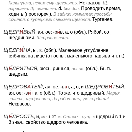
Калинушка, нечем ему щеголять.
Некрасов.
Щ.
4.
нарядами. Щ. знаниями.
без доп.
Проводить время,
ходить (простореч.).
В задних комнатах просьбы
сочинял, с купецкими сынками щеголял.
Тургенев.
ЩЕДР
И
ВЫЙ
, ая, ое; -р
и
в, а, о (обл.).
Рябой, со
щедринами.
Щедривое лицо.
ЩЕДР
И
НА
, ы,
ж.
(обл.).
Маленькое углубление,
рябинка на лице (от оспы, маленького нарыва и т. п.).
Щ
Е
ДРИТЬСЯ
, рюсь, ришься,
несов.
(обл.).
Быть
щедрым.
ЩЕДРОВ
А
ТЫЙ
ЩЕДРОВ
И
ТЫЙ
, ая, ое; -в
а
т, а, о, и
,
ая, ое; -в
и
т, а, о (обл.).
То же, что щедривый.
Марья,
знаешь, щедровита, да работать, ух! сердита!
Некрасов.
Щ
Е
ДРОСТЬ
, и,
мн.
нет,
ж.
Отвлеч. сущ. к
щедрый в 1 и
3 знач., свойство щедрого человека.