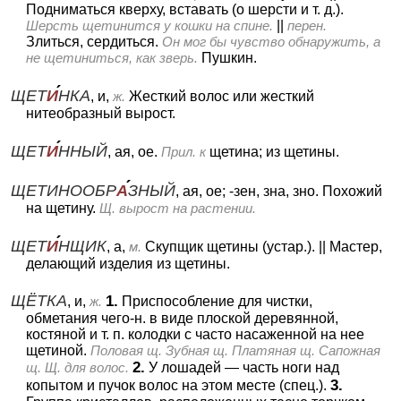
Подниматься кверху, вставать (о шерсти и т. д.).
Шерсть щетинится у кошки на спине.
||
перен.
Злиться, сердиться.
Он мог бы чувство
обнаружить, а
не щетиниться, как зверь.
Пушкин.
ЩЕТ
И
НКА
, и,
ж.
Жесткий волос или жесткий
нитеобразный вырост.
ЩЕТ
И
ННЫЙ
, ая, ое.
Прил. к
щетина; из щетины.
ЩЕТИНООБР
А
ЗНЫЙ
, ая, ое; -зен, зна, зно.
Похожий
на щетину.
Щ. вырост на растении.
ЩЕТ
И
НЩИК
, а,
м.
Скупщик щетины (устар.).
||
Мастер,
делающий изделия из щетины.
ЩЁТКА
1.
, и,
ж.
Приспособление для чистки,
обметания чего-н. в виде плоской деревянной,
костяной и т. п. колодки с часто насаженной на нее
щетиной.
Половая щ. Зубная щ. Платяная щ. Сапожная
2.
щ. Щ. для волос.
У лошадей — часть ноги над
3.
копытом и пучок волос на этом месте (спец.).