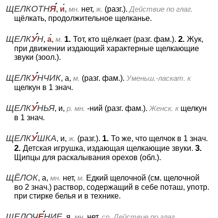
ЩЕЛКОТН
Я
,
и
,
мн.
нет,
ж.
(разг.).
Действие по глаг.
щёлкать, продолжительное щелканье.
ЩЕЛК
У
Н
1.
2.
,
а
,
м.
Тот, кто щёлкает (разг. фам.).
Жук,
при движении издающий характерные щелкающие
звуки (зоол.).
ЩЕЛК
У
НЧИК
, а,
м.
(разг. фам.).
Уменьш.-ласкат. к
щелкун в 1 знач.
ЩЕЛК
У
НЬЯ
, и,
р. мн.
-ний (разг. фам.).
Женск. к
щелкун
в 1 знач.
ЩЕЛК
У
ШКА
1.
, и,
ж.
(разг.).
То же, что щелчок в 1 знач.
2.
3.
Детская игрушка, издающая щелкающие звуки.
Щипцы для раскалывания орехов (обл.).
ЩЁЛОК
, а,
мн.
нет,
м.
Едкий щелочной (см. щелочной
во 2 знач.) раствор, содержащий в себе поташ, употр.
при стирке белья и в технике.
ЩЕЛОЧ
Е
НИЕ
, я,
мн.
нет,
ср.
Действие по глаг.