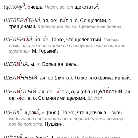
3
2
щекочу
,
о
чешь.
Наст. вр. от
щекотать
.
ЩЕЛЕВ
А
ТЫЙ
, ая, ое; -в
а
т, а, о.
Со щелями, с
трещинами.
Щелеватая доска. Щелеватые бревна.
ЩЕЛЕВ
О
Й
,
а
я,
о
е.
То же, что щелеватый.
Рядом с
нами, за щелевой стеной из горбушин, был хозяйский
курятник.
М. Горький.
ЩЕЛ
И
НА
, ы,
ж.
Большая щель.
ЩЕЛ
И
ННЫЙ
, ая, ое (лингв.).
То же, что фрикативный.
ЩЕЛ
И
СТЫЙ
щел
я
стый
, ая, ое; -
и
ст, а, о, и (обл.)
, ая,
ое; -
я
ст, а, о.
Со многими щелями.
Щ. пол.
1
ЩЁЛК
, щелк
а
,
м.
(обл.).
То же, что щелчок в 1 знач.
Бедный поп подставил лоб: с первого щелка прыгнул
поп до потолка.
Пушкин.
2
ЩЁЛК