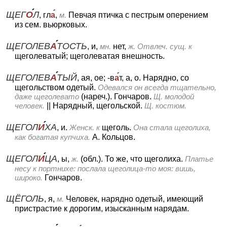
ЩЕГ
О
Л
, гл
а
,
м.
Певчая птичка с пестрым оперением
из сем. вьюрковых.
ЩЕГОЛЕВ
А
ТОСТЬ
, и,
мн.
нет,
ж.
Отвлеч. сущ. к
щеголеватый; щеголеватая внешность.
ЩЕГОЛЕВ
А
ТЫЙ
, ая, ое; -в
а
т, а, о.
Нарядно, со
щегольством одетый.
Одевался он всегда тщательно,
даже щеголевато
(нареч.). Гончаров.
Щ. молодой
человек.
||
Нарядный, щегольской.
Щ. костюм.
ЩЕГОЛ
И
ХА
, и.
Женск. к
щеголь.
Она стала щеголиха,
как богатая купчиха.
А. Кольцов.
ЩЕГОЛ
И
ЦА
, ы,
ж.
(обл.).
То же, что щеголиха.
Платье
несу к портнихе: послала щеголица-то моя: вишь,
широко.
Гончаров.
ЩЁГОЛЬ
, я,
м.
Человек, нарядно одетый, имеющий
пристрастие к дорогим, изысканным нарядам.