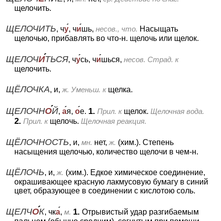
щелочить.
ЩЕЛОЧИТЬ
, ч
у
, ч
и
шь,
несов., что.
Насыщать
щелочью, прибавлять во что-н. щелочь или щелок.
ЩЕЛОЧ
И
ТЬСЯ
, ч
у
сь, ч
и
шься,
несов.
Страд. к
щелочить.
ЩЁЛОЧКА
, и,
ж.
Уменьш. к
щелка.
ЩЕЛОЧН
О
Й
1.
,
а
я,
о
е.
Прил. к
щелок.
Щелочная вода.
2.
Прил. к
щелочь.
Щелочная реакция.
ЩЁЛОЧНОСТЬ
, и,
мн.
нет,
ж.
(хим.).
Степень
насыщения щелочью, количество щелочи в чем-н.
ЩЁЛОЧЬ
, и,
ж.
(хим.).
Едкое химическое соединение,
окрашивающее красную лакмусовую бумагу в синий
цвет, образующее в соединении с кислотою соль.
ЩЕЛЧ
О
К
1.
, чк
а
,
м.
Отрывистый удар разгибаемым