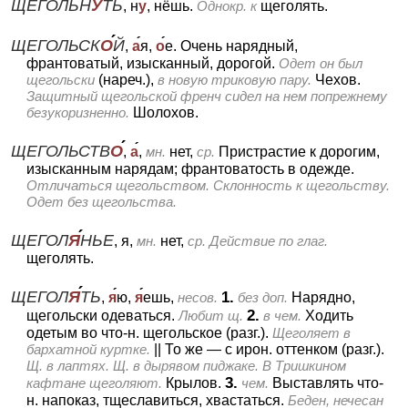
ЩЕГОЛЬН
У
ТЬ
, н
у
, нёшь.
Однокр. к
щеголять.
ЩЕГОЛЬСК
О
Й
,
а
я,
о
е.
Очень нарядный,
франтоватый, изысканный, дорогой.
Одет он был
щегольски
(нареч.),
в новую триковую пару.
Чехов.
Защитный щегольской френч сидел на нем попрежнему
безукоризненно.
Шолохов.
ЩЕГОЛЬСТВ
О
,
а
,
мн.
нет,
ср.
Пристрастие к дорогим,
изысканным нарядам; франтоватость в одежде.
Отличаться щегольством. Склонность к щегольству.
Одет без щегольства.
ЩЕГОЛ
Я
НЬЕ
, я,
мн.
нет,
ср.
Действие по глаг.
щеголять.
ЩЕГОЛ
Я
ТЬ
1.
,
я
ю,
я
ешь,
несов.
без доп.
Нарядно,
2.
щегольски одеваться.
Любит щ.
в чем.
Ходить
одетым во что-н. щегольское (разг.).
Щеголяет в
бархатной куртке.
||
То же — с ирон. оттенком (разг.).
Щ. в лаптях. Щ. в дырявом пиджаке. В Тришкином
3.
кафтане щеголяют.
Крылов.
чем.
Выставлять что-
н. напоказ, тщеславиться, хвастаться.
Беден, нечесан