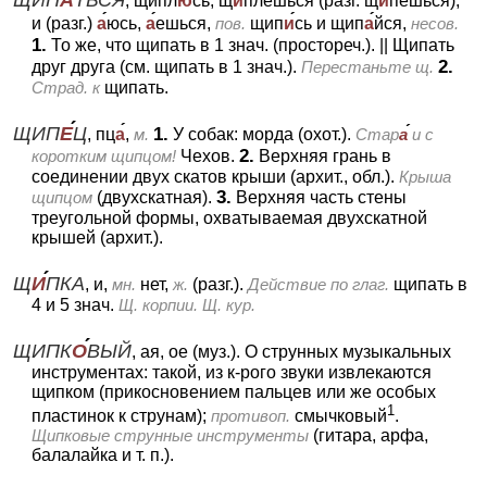
, щипл
ю
сь, щ
и
плешься (разг. щ
и
пешься),
и (разг.)
а
юсь,
а
ешься,
пов.
щип
и
сь и щип
а
йся,
несов.
1.
То же, что щипать в 1 знач. (простореч.).
||
Щипать
2.
друг друга (см. щипать в 1 знач.).
Перестаньте щ.
Страд. к
щипать.
ЩИП
Е
Ц
1.
, пц
а
,
м.
У собак: морда (охот.).
Стар
а
и с
2.
коротким щипцом!
Чехов.
Верхняя грань в
соединении двух скатов крыши (архит., обл.).
Крыша
3.
щипцом
(двухскатная).
Верхняя часть стены
треугольной формы, охватываемая двухскатной
крышей (архит.).
Щ
И
ПКА
, и,
мн.
нет,
ж.
(разг.).
Действие по глаг.
щипать в
4 и 5 знач.
Щ. корпии. Щ. кур.
ЩИПК
О
ВЫЙ
, ая, ое (муз.).
О струнных музыкальных
инструментах: такой, из к-рого звуки извлекаются
щипком (прикосновением пальцев или же особых
1
пластинок к струнам);
противоп.
смычковый
.
Щипковые струнные инструменты
(гитара, арфа,
балалайка и т. п.).