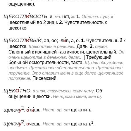
ощущению).
ЩЕКОТЛ
И
ВОСТЬ
1.
, и,
мн.
нет,
ж.
Отвлеч. сущ. к
2.
щекотливый во 2 знач.
Чувствительность к
щекотке.
ЩЕКОТЛ
И
ВЫЙ
1.
, ая, ое; -л
и
в, а, о.
Чувствительный к
2.
щекотке.
Щекотливые ревнивы.
Даль.
перен.
Склонный к излишней тактичности, щепетильный.
Он
очень щекотлив в денежных делах.
||
Требующий
большой осмотрительности, такта.
Щ. для обсуждения
предмет. Щекотливое обстоятельство. Щекотливое
поручение. Это ставит меня в еще более щекотливое
положение.
Писемский.
ЩЕК
О
ТНО
,
в знач. сказуемого, кому-чему.
Об
ощущении щекотки.
Не трогай меня, мне щ.
1
щекоч
у
,
о
т
и
шь.
Наст. вр. от
щекотить.
2
1
щекоч
у
,
о
чешь.
Наст. вр. от
щекотать
.