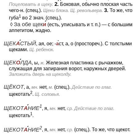
2.
Поцеловать в щеку.
Боковая, обычно плоская часть
3.
чего-н. (спец.).
Щеки блока. Щ. револьвера.
То же, что
1
губа
во 2 знач. (спец.).
За обе щек
и
◊
(есть, уписывать и т. п.)
— с большим
аппетитом, жадно.
ЩЕК
А
СТЫЙ
, ая, ое; -
а
ст, а, о (простореч.).
С толстыми
щеками.
Щ. ребенок.
ЩЕК
О
ЛДА
, ы,
ж.
Железная пластинка с рычажком,
служащая для запирания ворот, наружных дверей.
Заложить дверь на щеколду.
ЩЁКОТ
, а,
мн.
нет,
м.
(спец.).
Действие по глаг.
2
щекотать
.
Щ. соловья.
1
ЩЕКОТ
А
НИЕ
, я,
мн.
нет,
ср.
Действие по глаг.
1
щекотать
.
2
ЩЕКОТ
А
НИЕ
, я,
мн.
нет,
ср.
(спец.).
То же, что щекот.