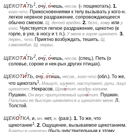
1
ЩЕКОТ
А
ТЬ
1.
, оч
у
,
о
чешь,
несов.
(
к
пощекотать).
кого-что.
Прикосновениями к телу вызывать у кого-н.
легкое нервное раздражение, сопровождающееся
2.
обычно смехом.
Щ. детей вредно.
безл., кому
или
у
кого.
Чувствуется легкое раздражение, щекотно (в
3.
горле, в ухе, в носу и т. п.).
У меня в горле щекочет.
перен., что.
Приятно возбуждать, тешить.
Щ.
самолюбие. Щ. нервы.
2
ЩЕКОТ
А
ТЬ
, оч
у
,
о
чешь,
несов.
(спец.).
Петь (о
соловье, сороке и нек-рых других птицах).
ЩЕКОТ
И
ТЬ
, оч
у
,
о
т
и
шь,
несов., кого-что
(обл.).
То же,
1
что щекотать
.
Машут, шумят, наступают, руки, лицо
щекотят.
Некрасов.
Щек
о
тит ноздри копием.
Пушкин.
Он вкус притупленный щек
о
тит.
Пушкин.
Пальчики ее быстро шевелятся и щекотят меня.
Л.
Толстой.
ЩЕК
О
ТКА
1.
, и,
мн.
нет,
ж.
(разг.).
То же, что
1
2.
щекотание
.
Ощущение, вызываемое щекотанием.
Бояться щекотки
(быть чувствительным к этому