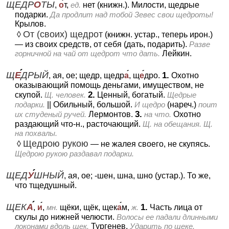
ЩЕДР
О
ТЫ
,
о
т,
ед.
нет (книжн.).
Милости, щедрые
подарки.
Да продлит над тобой Зевес свои щедроты!
Крылов.
От (своих) щедрот
◊
(книжн. устар., теперь ирон.)
— из своих средств, от себя (дать, подарить).
Разве
горничной на чай от щедрот что дать.
Лейкин.
Щ
Е
ДРЫЙ
1.
, ая, ое; щедр, щедр
а
, щ
е
дро.
Охотно
оказывающий помощь деньгами, имуществом, не
2.
скупой.
Щ. человек.
Ценный, богатый.
Щедрые
подарки.
||
Обильный, большой.
И щедро
(нареч.)
поит
3.
их студеный ручей.
Лермонтов.
на что.
Охотно
раздающий что-н., расточающий.
Щ. на обещания. Щ.
на похвалы.
Щедрою рукою
◊
— не жалея своего, не скупясь.
Щедрою рукою раздавал подарки.
ЩЕД
У
ШНЫЙ
, ая, ое; -шен, шна, шно (устар.).
То же,
что тщедушный.
ЩЕК
А
1.
,
и
,
мн.
щёки, щёк, щек
а
м,
ж.
Часть лица от
скулы до нижней челюсти.
Волосы ее падали длинными
локонами вдоль щек.
Тургенев.
Ударить по щеке.