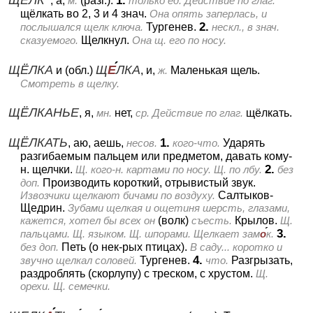
1.
, а,
м.
(разг.).
только ед.
Действие по глаг.
щёлкать во 2, 3 и 4 знач.
Она опять заперлась, и
2.
послышался щелк ключа.
Тургенев.
нескл., в знач.
сказуемого.
Щелкнул.
Она щ. его по носу.
ЩЁЛКА
Щ
Е
ЛКА
и (обл.)
, и,
ж.
Маленькая щель.
Смотреть в щелку.
ЩЁЛКАНЬЕ
, я,
мн.
нет,
ср.
Действие по глаг.
щёлкать.
ЩЁЛКАТЬ
1.
, аю, аешь,
несов.
кого-что.
Ударять
разгибаемым пальцем или предметом, давать кому-
2.
н. щелчки.
Щ. кого-н. картами по носу. Щ. по лбу.
без
доп.
Производить короткий, отрывистый звук.
Извозчики щелкают бичами по воздуху.
Салтыков-
Щедрин.
Зубами щелкая и ощетиня шерсть, глазами,
кажется, хотел бы всех он
(волк)
съесть.
Крылов.
Щ.
3.
пальцами. Щ. языком. Щ. шпорами. Щелкает зам
о
к.
без доп.
Петь (о нек-рых птицах).
В саду... коротко и
4.
звучно щелкал соловей.
Тургенев.
что.
Разгрызать,
раздроблять (скорлупу) с треском, с хрустом.
Щ.
орехи. Щ. семечки.