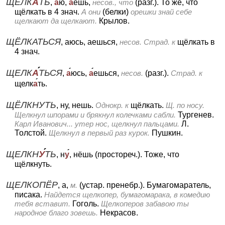
ЩЕЛК
А
ТЬ
,
а
ю,
а
ешь,
несов., что
(разг.).
То же, что
щёлкать в 4 знач.
А они
(белки)
орешки знай себе
щелкают да щелкают.
Крылов.
ЩЁЛКАТЬСЯ
, аюсь, аешься,
несов.
Страд. к
щёлкать в
4 знач.
ЩЕЛК
А
ТЬСЯ
,
а
юсь,
а
ешься,
несов.
(разг.).
Страд. к
щелк
а
ть.
ЩЁЛКНУТЬ
, ну, нешь.
Однокр. к
щёлкать.
Щ. по носу.
Щелкнул шпорами и брякнул колечками сабли.
Тургенев.
Карл Иванович... утер нос, щелкнул пальцами.
Л.
Толстой.
Щелкнул в первый раз курок.
Пушкин.
ЩЕЛКН
У
ТЬ
, н
у
, нёшь (простореч.).
Тоже, что
щёлкнуть.
ЩЕЛКОПЁР
, а,
м.
(устар. пренебр.).
Бумагомаратель,
писака.
Найдется щелкопер, бумагомарака, в комедию
тебя вставит.
Гоголь.
Щелкоперов забавою ты
народное благо зовешь.
Некрасов.