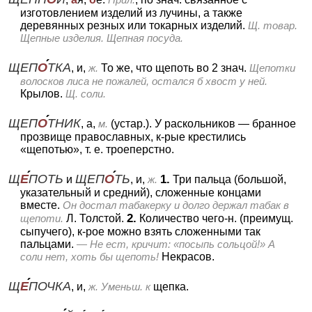
изготовлением изделий из лучины, а также
деревянных резных или токарных изделий.
Щ. товар.
Щепные изделия. Щепная посуда.
ЩЕП
О
ТКА
, и,
ж.
То же, что щепоть во 2 знач.
Щепотки
волосков лиса не пожалей, остался б хвост у ней.
Крылов.
Щ. соли.
ЩЕП
О
ТНИК
, а,
м.
(устар.).
У раскольников — бранное
прозвище православных, к-рые крестились
«щепотью», т. е. троеперстно.
Щ
Е
ПОТЬ
ЩЕП
О
ТЬ
1.
и
, и,
ж.
Три пальца (большой,
указательный и средний), сложенные концами
вместе.
Он достал табакерку и долго держал табак в
2.
щепоти.
Л. Толстой.
Количество чего-н. (преимущ.
сыпучего), к-рое можно взять сложенными так
пальцами.
— Не ест, кричит: «посыпь сольцой!» А
соли нет, хоть бы щепоть!
Некрасов.
Щ
Е
ПОЧКА
, и,
ж.
Уменьш. к
щепка.