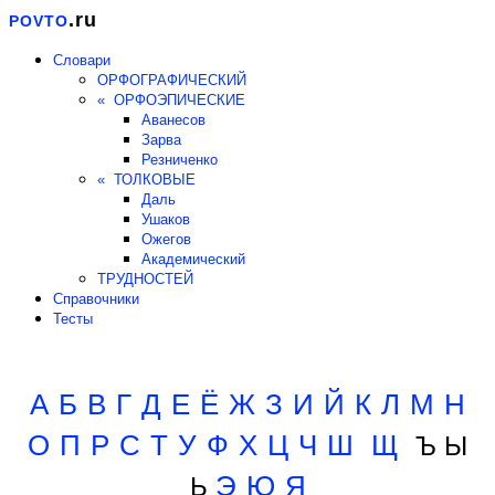
.ru
POVTO
Словари
ОРФОГРАФИЧЕСКИЙ
« ОРФОЭПИЧЕСКИЕ
Аванесов
Зарва
Резниченко
« ТОЛКОВЫЕ
Даль
Ушаков
Ожегов
Академический
ТРУДНОСТЕЙ
Справочники
Тесты
А
Б
В
Г
Д
Е
Ё
Ж
З
И
Й
К
Л
М
Н
О
П
Р
С
Т
У
Ф
Х
Ц
Ч
Ш
Щ
Ъ Ы
Э
Ю
Я
Ь