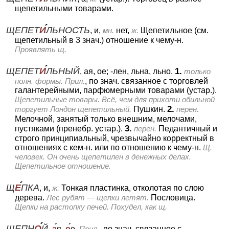
щепетильными товарами.
ЩЕПЕТ
И
ЛЬНОСТЬ
, и,
мн.
нет,
ж.
Щепетильное (см.
щепетильный в 3 знач.) отношение к чему-н.
Проявлять щ.
ЩЕПЕТ
И
ЛЬНЫЙ
1.
, ая, ое; -лен, льна, льно.
только
полн. формы.
Прил.
, по знач. связанное с торговлей
галантерейными, парфюмерными товарами (устар.).
Щепетильные товары. Всё, чем для прихоти обильной
2.
торгует Лондон щепетильный.
Пушкин.
перен.
Мелочной, занятый только внешним, мелочами,
3.
пустяками (пренебр. устар.).
перен.
Педантичный и
строго принципиальный, чрезвычайно корректный в
отношениях с кем-н. или по отношению к чему-н.
Щ.
человек. Он очень щепетилен в денежных делах.
Щепетильное отношение.
Щ
Е
ПКА
, и,
ж.
Тонкая пластинка, отколотая по слою
дерева.
Лес рубят — щепки летят.
Пословица.
Щепки на растопку печей. Похудел, как щ.
ЩЕПН
О
Й
,
а
я,
о
е.
Прил.
, по знач. связанное с