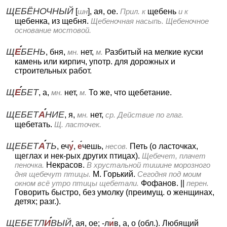
ЩЕБЁНОЧНЫЙ
[
шн
], ая, ое.
Прил. к
щебень
и к
щебенка, из щебня.
Щебеночная насыпь. Щебеночное
основание мостовой.
Щ
Е
БЕНЬ
, бня,
мн.
нет,
м.
Разбитый на мелкие куски
камень или кирпич, употр. для дорожных и
строительных работ.
Щ
Е
БЕТ
, а,
мн.
нет,
м.
То же, что щебетание.
ЩЕБЕТ
А
НИЕ
, я,
мн.
нет,
ср.
Действие по глаг.
щебетать.
Щ. ласточек.
ЩЕБЕТ
А
ТЬ
, еч
у
,
е
чешь,
несов.
Петь (о ласточках,
щеглах и нек-рых других птицах).
Щебечет, плачет
пеночка.
Некрасов.
В хрустальной тишине морозного
дня щебечут птицы.
М. Горький.
Сегодня под моим
окном всё утро птицы щебетали.
Фофанов.
||
перен.
Говорить быстро, без умолку (преимущ. о женщинах,
детях; разг.).
ЩЕБЕТЛ
И
ВЫЙ
, ая, ое; -л
и
в, а, о (обл.).
Любящий