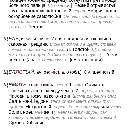
пальцем (обычно средним), согнутым при помощи
большого пальца.
Щ. по носу.
||
Резкий отрывистый
2.
звук, напоминающий треск.
перен.
Неприятность,
оскорбление самолюбия.
Он был смел до дерзости и
не пасовал ни перед чем, но зато и получал щелчки
ужасные.
Лесков.
ЩЕЛЬ
, и,
мн.
и,
е
й,
ж.
Узкая продольная скважина,
сквозная трещина.
В окнах домов и в щелях ставен
землянок засветились огни.
Л. Толстой.
Щ. в полу.
Дует из всех щелей. Смотреть в дверную щ.
||
Узкая
полость (анат.).
Голосовая щ.
(см. голосовой).
ЩЕЛ
Я
СТЫЙ
, ая, ое; -
я
ст, а, о (обл.).
См. щелистый.
ЩЕМ
И
ТЬ
1.
, мл
ю
, м
и
шь,
несов.
что.
Сжимать,
2.
стискивать что-н. между чем-н.
перен., кого-что.
Наводить тоску на кого-что-н.
Щемящий душу напев.
Салтыков-Щедрин.
Инда страх меня, слышь ты,
3.
щемит.
Некрасов.
перен., безл., что кому
или
у кого.
Болит, ноет.
Мне
(или
у меня) щемит грудь. Как
взгляну, так мне сердце-то и щемит, так и щемит!
Сухово-Кобылин.