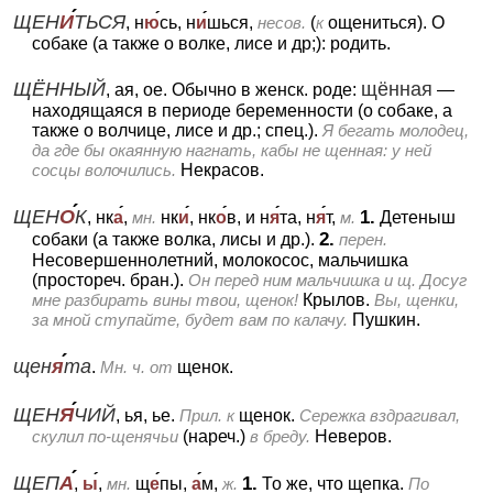
ЩЕН
И
ТЬСЯ
, н
ю
сь, н
и
шься,
несов.
(
к
ощениться).
О
собаке (а также о волке, лисе и др;): родить.
ЩЁННЫЙ
щённая
, ая, ое.
Обычно в женск. роде:
—
находящаяся в периоде беременности (о собаке, а
также о волчице, лисе и др.; спец.).
Я бегать молодец,
да где бы окаянную нагнать, кабы не щенная: у ней
сосцы волочились.
Некрасов.
ЩЕН
О
К
1.
, нк
а
,
мн.
нк
и
, нк
о
в, и н
я
та, н
я
т,
м.
Детеныш
2.
собаки (а также волка, лисы и др.).
перен.
Несовершеннолетний, молокосос, мальчишка
(простореч. бран.).
Он перед ним мальчишка и щ. Досуг
мне разбирать вины твои, щенок!
Крылов.
Вы, щенки,
за мной ступайте, будет вам по калачу.
Пушкин.
щен
я
та
.
Мн. ч. от
щенок.
ЩЕН
Я
ЧИЙ
, ья, ье.
Прил. к
щенок.
Сережка вздрагивал,
скулил по-щенячьи
(нареч.)
в бреду.
Неверов.
ЩЕП
А
1.
,
ы
,
мн.
щ
е
пы,
а
м,
ж.
То же, что щепка.
По