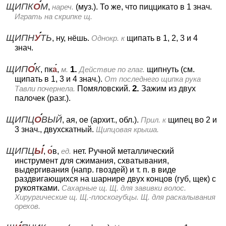
ЩИПК
О
М
,
нареч.
(муз.).
То же, что пиццикато в 1 знач.
Играть на скрипке щ.
ЩИПН
У
ТЬ
, ну, нёшь.
Однокр. к
щипать в 1, 2, 3 и 4
знач.
ЩИП
О
К
1.
, пк
а
,
м.
Действие по глаг.
щипнуть (см.
щипать в 1, 3 и 4 знач.).
От последнего щипка рука
2.
Тавли почернела.
Помяловский.
Зажим из двух
палочек (разг.).
ЩИПЦ
О
ВЫЙ
, ая, ое (архит., обл.).
Прил. к
щипец во 2 и
3 знач., двухскатный.
Щипцовая крыша.
ЩИПЦ
Ы
,
о
в,
ед.
нет.
Ручной металлический
инструмент для сжимания, схватывания,
выдергивания (напр. гвоздей) и т. п. в виде
раздвигающихся на шарнире двух концов (губ, щек) с
рукоятками.
Сахарные щ. Щ. для завивки волос.
Хирургические щ. Щ.-плоскогубцы. Щ. для раскалывания
орехов.