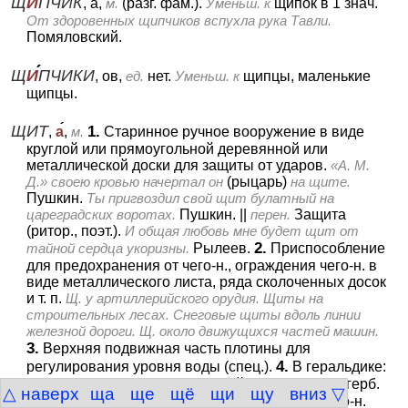
Щ
И
ПЧИК
, а,
м.
(разг. фам.).
Уменьш. к
щипок в 1 знач.
От здоровенных щипчиков вспухла рука Тавли.
Помяловский.
Щ
И
ПЧИКИ
, ов,
ед.
нет.
Уменьш. к
щипцы, маленькие
щипцы.
ЩИТ
1.
,
а
,
м.
Старинное ручное вооружение в виде
круглой или прямоугольной деревянной или
металлической доски для защиты от ударов.
«А. М.
Д.» своею кровью начертал он
(рыцарь)
на щите.
Пушкин.
Ты пригвоздил свой щит булатный на
цареградских воротах.
Пушкин.
||
перен.
Защита
(ритор., поэт.).
И общая любовь мне будет щит от
2.
тайной сердца укоризны.
Рылеев.
Приспособление
для предохранения от чего-н., ограждения чего-н. в
виде металлического листа, ряда сколоченных досок
и т. п.
Щ. у артиллерийского орудия. Щиты на
строительных лесах. Снеговые щиты вдоль линии
железной дороги. Щ. около движущихся частей машин.
3.
Верхняя подвижная часть плотины для
4.
регулирования уровня воды (спец.).
В геральдике:
выпуклая поверхность, на к-рой изображается герб.
△ наверх
ща
ще
щё
щи
щу
вниз ▽
5.
Доска, на к-рой помещается, укрепляется что-н.