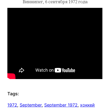
Виннипег, 6 сентября 1972 года
Tags:
1972
, 
September
, 
September 1972
, 
хоккей