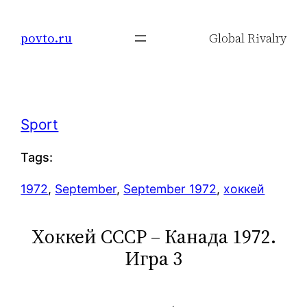
Skip
to
povto.ru
Global Rivalry
content
Sport
Tags:
1972
, 
September
, 
September 1972
, 
хоккей
Хоккей СССР – Канада 1972.
Игра 3