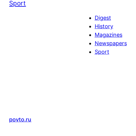
Sport
Digest
History
Magazines
Newspapers
Sport
povto.ru