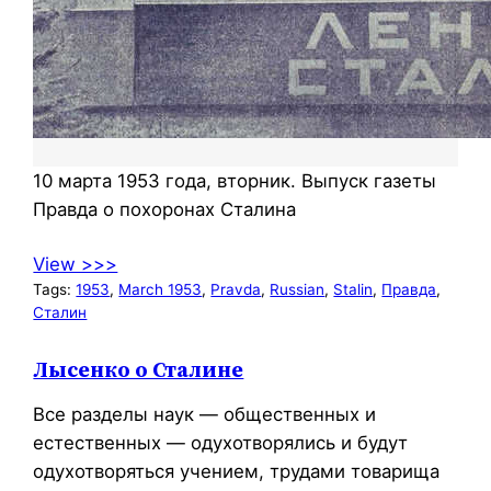
10 марта 1953 года, вторник. Выпуск газеты
Правда о похоронах Сталина
View >>>
Tags:
1953
, 
March 1953
, 
Pravda
, 
Russian
, 
Stalin
, 
Правда
, 
Сталин
Лысенко о Сталине
Все разделы наук — общественных и
естественных — одухотворялись и будут
одухотворяться учением, трудами товарища