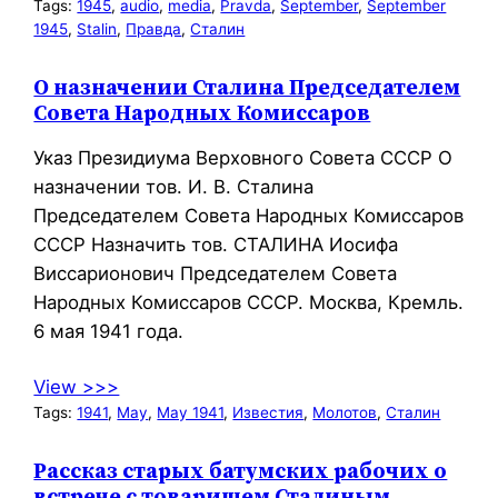
Tags:
1945
, 
audio
, 
media
, 
Pravda
, 
September
, 
September
1945
, 
Stalin
, 
Правда
, 
Сталин
О назначении Сталина Председателем
Совета Народных Комиссаров
Указ Президиума Верховного Совета СССР О
назначении тов. И. В. Сталина
Председателем Совета Народных Комиссаров
СССР Назначить тов. СТАЛИНА Иосифа
Виссарионович Председателем Совета
Народных Комиссаров СССР. Москва, Кремль.
6 мая 1941 года.
View >>>
Tags:
1941
, 
May
, 
May 1941
, 
Известия
, 
Молотов
, 
Сталин
Рассказ старых батумских рабочих о
встрече с товарищем Сталиным