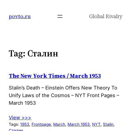
Skip
to
povto.ru
Global Rivalry
content
Tag:
Сталин
The New York Times / March 1953
Stalin’s Death – Einstein Offers New Theory To
Unify Laws of the Cosmos – NYT Front Pages –
March 1953
View >>>
Tags:
1953
, 
Frontpage
, 
March
, 
March 1953
, 
NYT
, 
Stalin
, 
Сталин