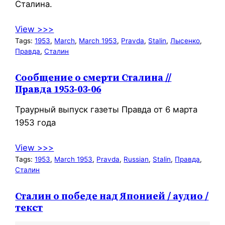
Сталина.
View >>>
Tags:
1953
, 
March
, 
March 1953
, 
Pravda
, 
Stalin
, 
Лысенко
, 
Правда
, 
Сталин
Сообщение о смерти Сталина //
Правда 1953-03-06
Траурный выпуск газеты Правда от 6 марта
1953 года
View >>>
Tags:
1953
, 
March 1953
, 
Pravda
, 
Russian
, 
Stalin
, 
Правда
, 
Сталин
Сталин о победе над Японией / аудио /
текст