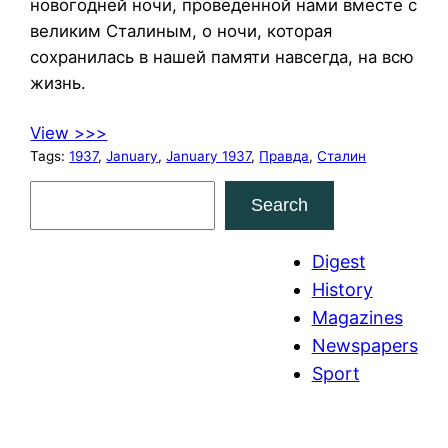
новогодней ночи, проведенной нами вместе с
великим Сталиным, о ночи, которая
сохранилась в нашей памяти навсегда, на всю
жизнь.
View >>>
Tags:
1937
, 
January
, 
January 1937
, 
Правда
, 
Сталин
S
Search
e
a
Digest
r
History
c
Magazines
h
Newspapers
Sport