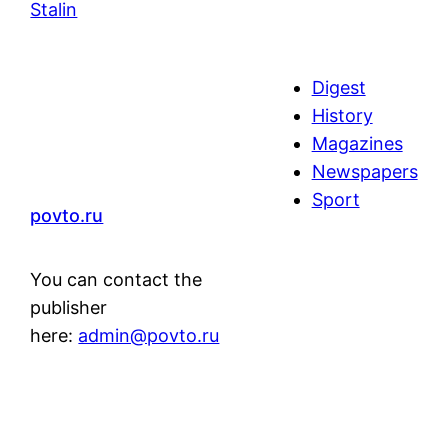
Stalin
Digest
History
Magazines
Newspapers
Sport
povto.ru
You can contact the
publisher
here:
admin@povto.ru