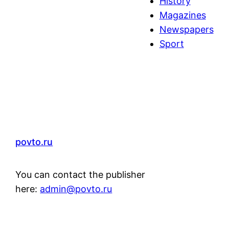
History
c
Magazines
h
Newspapers
Sport
povto.ru
You can contact the publisher
here:
admin@povto.ru