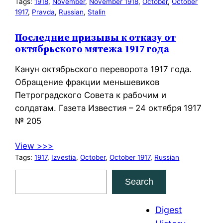
Tags:
1918
, 
November
, 
November 1918
, 
October
, 
October
1917
, 
Pravda
, 
Russian
, 
Stalin
Последние призывы к отказу от
октябрьского мятежа 1917 года
Канун октябрьского переворота 1917 года.
Обращение фракции меньшевиков
Петроградского Совета к рабочим и
солдатам. Газета Известия – 24 октября 1917
№ 205
View >>>
Tags:
1917
, 
Izvestia
, 
October
, 
October 1917
, 
Russian
S
Search
e
a
Digest
r