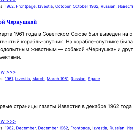
gs:
1962
, 
Frontpage
, 
Izvestia
, 
October
, 
October 1962
, 
Russian
, 
Извест
акой Чернушкой
марта 1961 года в Советском Союзе был выведен на 
твертый корабль-спутник. На корабле-спутнике была
подопытным животным — собакой «Чернушка» и дру
ъектами.
ew >>>
gs:
1961
, 
Izvestia
, 
March
, 
March 1961
, 
Russian
, 
Space
рвые страницы газеты Известия в декабре 1962 года
ew >>>
gs:
1962
, 
December
, 
December 1962
, 
Frontpage
, 
Izvestia
, 
Russian
, 
Из