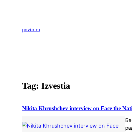
Skip
to
content
povto.ru
Tag:
Izvestia
Nikita Khrushchev interview on Face the Nat
Бе
ра