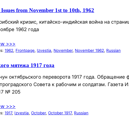
 Issues from November 1st to 10th, 1962
рибский кризис, китайско-индийская война на страни
ноябре 1962 года
ew >>>
gs:
1962
, 
Frontpage
, 
Izvestia
, 
November
, 
November 1962
, 
Russian
ого мятежа 1917 года
нун октябрьского переворота 1917 года. Обращение
троградского Совета к рабочим и солдатам. Газета И
17 № 205
ew >>>
gs:
1917
, 
Izvestia
, 
October
, 
October 1917
, 
Russian