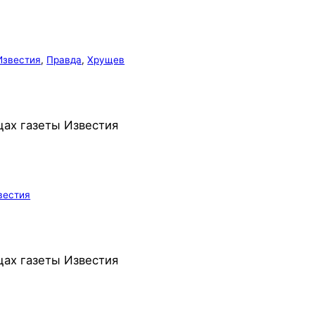
Известия
, 
Правда
, 
Хрущев
цах газеты Известия
вестия
цах газеты Известия