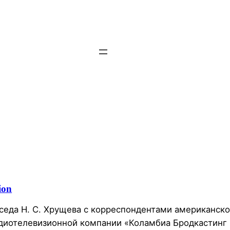
ion
седа Н. С. Хрущева с корреспондентами американск
диотелевизионной компании «Коламбиа Бродкастинг 