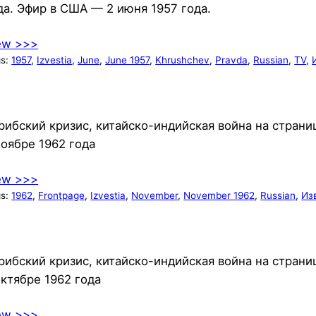
да. Эфир в США — 2 июня 1957 года.
ew >>>
gs:
1957
, 
Izvestia
, 
June
, 
June 1957
, 
Khrushchev
, 
Pravda
, 
Russian
, 
TV
, 
рибский кризис, китайско-индийская война на страни
ноябре 1962 года
ew >>>
gs:
1962
, 
Frontpage
, 
Izvestia
, 
November
, 
November 1962
, 
Russian
, 
Из
рибский кризис, китайско-индийская война на страни
октябре 1962 года
ew >>>