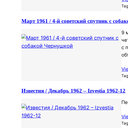
Ta
Март 1961 / 4-й советский спутник с соб
9 
че
с 
об
Vi
Ta
Известия / Декабрь 1962 – Izvestia 1962-12
Пе
Vi
Ta