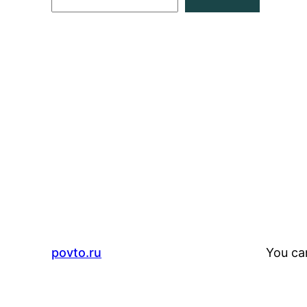
e
a
r
c
h
povto.ru
You ca