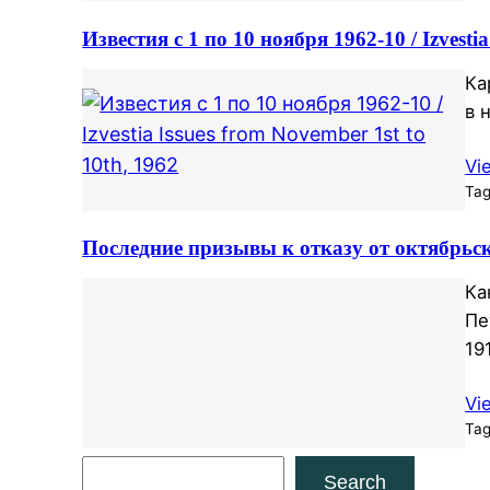
Известия с 1 по 10 ноября 1962-10 / Izvestia
Ка
в 
Vi
Ta
Последние призывы к отказу от октябрьск
Ка
Пе
19
Vi
Ta
S
Search