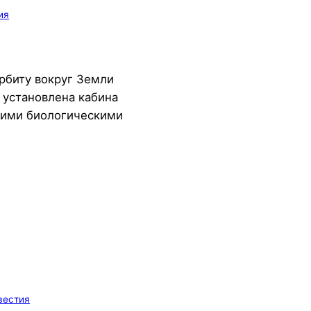
ия
орбиту вокруг Земли
 установлена кабина
гими биологическими
вестия