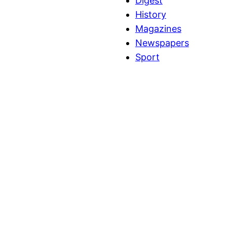
Digest
History
Magazines
Newspapers
Sport