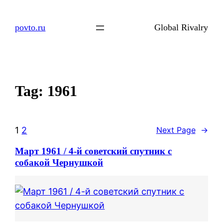
Skip
to
povto.ru
Global Rivalry
content
Tag:
1961
1
2
Next Page
→
Март 1961 / 4-й советский спутник с
собакой Чернушкой