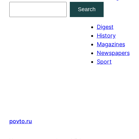
S
Search
e
a
Digest
r
History
c
Magazines
h
Newspapers
Sport
povto.ru