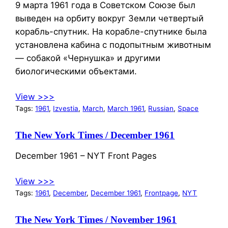
9 марта 1961 года в Советском Союзе был
выведен на орбиту вокруг Земли четвертый
корабль-спутник. На корабле-спутнике была
установлена кабина с подопытным животным
— собакой «Чернушка» и другими
биологическими объектами.
View >>>
Tags:
1961
, 
Izvestia
, 
March
, 
March 1961
, 
Russian
, 
Space
The New York Times / December 1961
December 1961 – NYT Front Pages
View >>>
Tags:
1961
, 
December
, 
December 1961
, 
Frontpage
, 
NYT
The New York Times / November 1961