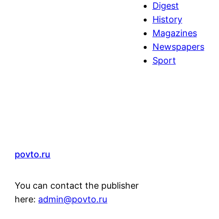
Digest
r
History
c
Magazines
h
Newspapers
Sport
povto.ru
You can contact the publisher
here:
admin@povto.ru