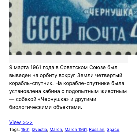
9 марта 1961 года в Советском Союзе был
выведен на орбиту вокруг Земли четвертый
корабль-спутник. На корабле-спутнике была
установлена кабина с подопытным животным
— собакой «Чернушка» и другими
биологическими объектами.
View >>>
Tags:
1961
, 
Izvestia
, 
March
, 
March 1961
, 
Russian
, 
Space