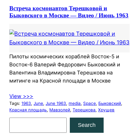
Встреча космонавтов Терешковой и
Быковского в Москве — Видео / Июнь 1963
Пилоты космических кораблей Восток-5 и
Восток-6 Валерий Федорович Быковский и
Валентина Владимировна Терешкова на
митинге на Красной площади в Москве
View >>>
Tags:
1963
, 
June
, 
June 1963
, 
media
, 
Space
, 
Быковский
, 
Красная площадь
, 
Мавзолей
, 
Терешкова
, 
Хрущев
S
Search
e
a