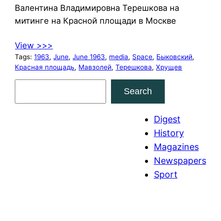
Валентина Владимировна Терешкова на
митинге на Красной площади в Москве
View >>>
Tags:
1963
, 
June
, 
June 1963
, 
media
, 
Space
, 
Быковский
, 
Красная площадь
, 
Мавзолей
, 
Терешкова
, 
Хрущев
S
Search
e
a
Digest
r
History
c
Magazines
h
Newspapers
Sport