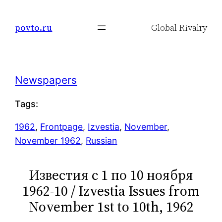
Skip
to
povto.ru
Global Rivalry
content
Newspapers
Tags:
1962
, 
Frontpage
, 
Izvestia
, 
November
, 
November 1962
, 
Russian
Известия с 1 по 10 ноября
1962-10 / Izvestia Issues from
November 1st to 10th, 1962