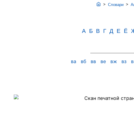
>
>
Словари
Ав
А
Б
В
Г
Д
Е
Ё
ва
вб
вв
ве
вж
вз
Скан
PDF-
страницы
91
словаря
Аванесова