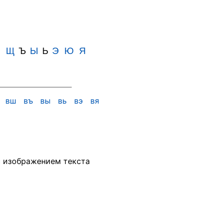
Ш
Щ
Ъ
Ы
Ь
Э
Ю
Я
ч
вш
въ
вы
вь
вэ
вя