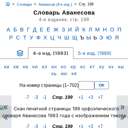
>
>
>
Стр. 199
Словари
Аванесов (4-е изд.)
Словарь Аванесова
4-е издание,
стр. 199
А
Б
В
Г
Д
Е
Ё
Ж
З
И
Й
К
Л
М
Н
О
П
Р
С
Т
У
Ф
Х
Ц
Ч
Ш
Щ
Ъ
Ы
Ь
Э
Ю
Я
4-е изд. (1983)
5-е изд. (1989)
ка
кв
ке
ки
кл
кн
ко
кр
кс
кт
ку
кх
кы
кь
кю
кя
На номер страницы (1–702)
OK
-7
-3
-1
Стр. 199
+1
+3
+7
«
»
Скан
«
»
PDF-
страницы
-7
-3
-1
Стр. 199
+1
+3
+7
199