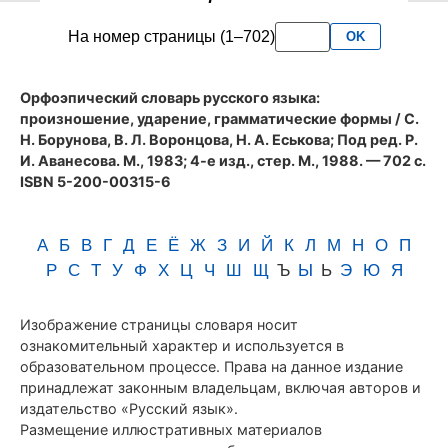
словаря
На номер страницы (1–702)
OK
Аванесова
(1983)
Орфоэпический словарь русского языка:
произношение, ударение, грамматические формы
/ С.
Н. Борунова, В. Л. Воронцова, Н. А. Еськова; Под ред. Р.
И. Аванесова. М., 1983; 4-е изд., стер. М., 1988. — 702 с.
ISBN 5-200-00315-6
А
Б
В
Г
Д
Е
Ё
Ж
З
И
Й
К
Л
М
Н
О
П
Р
С
Т
У
Ф
Х
Ц
Ч
Ш
Щ
Ъ
Ы
Ь
Э
Ю
Я
Изображение страницы словаря носит
ознакомительный характер и используется в
образовательном процессе. Права на данное издание
принадлежат законным владельцам, включая авторов и
издательство «Русский язык».
Размещение иллюстративных материалов