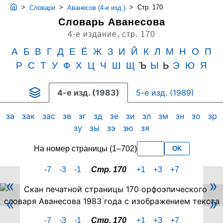
>
>
>
Стр. 170
Словари
Аванесов (4-е изд.)
Словарь Аванесова
4-е издание,
стр. 170
А
Б
В
Г
Д
Е
Ё
Ж
З
И
Й
К
Л
М
Н
О
П
Р
С
Т
У
Ф
Х
Ц
Ч
Ш
Щ
Ъ
Ы
Ь
Э
Ю
Я
4-е изд. (1983)
5-е изд. (1989)
за
зак
зас
зв
зг
зд
зе
зи
зл
зм
зн
зо
зр
зу
зы
зэ
зю
зя
На номер страницы (1–702)
OK
-7
-3
-1
Стр. 170
+1
+3
+7
«
»
Скан
«
»
PDF-
страницы
-7
-3
-1
Стр. 170
+1
+3
+7
170