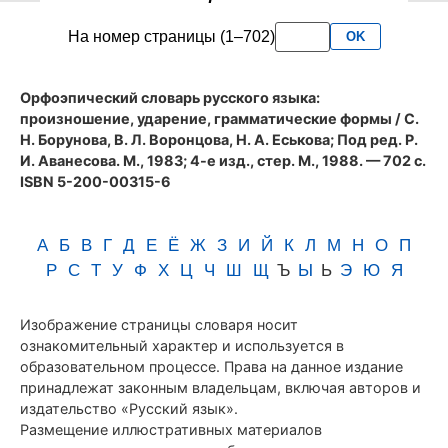
словаря
На номер страницы (1–702)
OK
Аванесова
(1983)
Орфоэпический словарь русского языка:
произношение, ударение, грамматические формы
/ С.
Н. Борунова, В. Л. Воронцова, Н. А. Еськова; Под ред. Р.
И. Аванесова. М., 1983; 4-е изд., стер. М., 1988. — 702 с.
ISBN 5-200-00315-6
А
Б
В
Г
Д
Е
Ё
Ж
З
И
Й
К
Л
М
Н
О
П
Р
С
Т
У
Ф
Х
Ц
Ч
Ш
Щ
Ъ
Ы
Ь
Э
Ю
Я
Изображение страницы словаря носит
ознакомительный характер и используется в
образовательном процессе. Права на данное издание
принадлежат законным владельцам, включая авторов и
издательство «Русский язык».
Размещение иллюстративных материалов