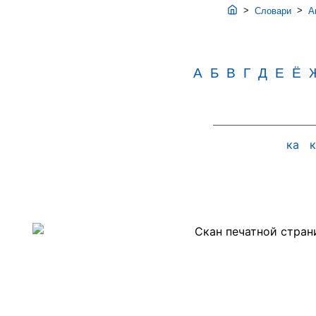
>
>
Словари
Ав
А
Б
В
Г
Д
Е
Ё
ка
Скан
PDF-
страницы
227
словаря
Аванесова