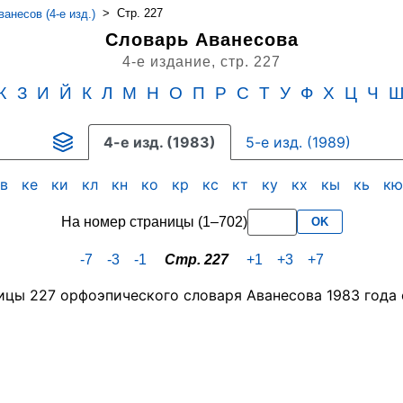
>
Стр. 227
анесов (4-е изд.)
Словарь Аванесова
4-е издание,
стр. 227
Ж
З
И
Й
К
Л
М
Н
О
П
Р
С
Т
У
Ф
Х
Ц
Ч
4-е изд. (1983)
5-е изд. (1989)
кв
ке
ки
кл
кн
ко
кр
кс
кт
ку
кх
кы
кь
к
На номер страницы (1–702)
OK
-7
-3
-1
Стр. 227
+1
+3
+7