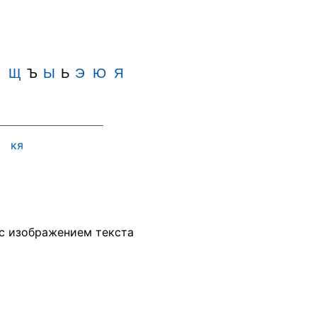
Ш
Щ
Ъ
Ы
Ь
Э
Ю
Я
ю
кя