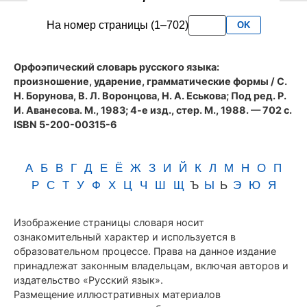
словаря
На номер страницы (1–702)
OK
Аванесова
(1983)
Орфоэпический словарь русского языка:
произношение, ударение, грамматические формы
/ С.
Н. Борунова, В. Л. Воронцова, Н. А. Еськова; Под ред. Р.
И. Аванесова. М., 1983; 4-е изд., стер. М., 1988. — 702 с.
ISBN 5-200-00315-6
А
Б
В
Г
Д
Е
Ё
Ж
З
И
Й
К
Л
М
Н
О
П
Р
С
Т
У
Ф
Х
Ц
Ч
Ш
Щ
Ъ
Ы
Ь
Э
Ю
Я
Изображение страницы словаря носит
ознакомительный характер и используется в
образовательном процессе. Права на данное издание
принадлежат законным владельцам, включая авторов и
издательство «Русский язык».
Размещение иллюстративных материалов