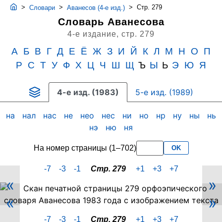
>
>
>
Стр. 279
Словари
Аванесов (4-е изд.)
Словарь Аванесова
4-е издание,
стр. 279
А
Б
В
Г
Д
Е
Ё
Ж
З
И
Й
К
Л
М
Н
О
П
Р
С
Т
У
Ф
Х
Ц
Ч
Ш
Щ
Ъ
Ы
Ь
Э
Ю
Я
4-е изд. (1983)
5-е изд. (1989)
на
нал
нас
не
нео
нес
ни
но
нр
ну
ны
нь
нэ
ню
ня
На номер страницы (1–702)
OK
-7
-3
-1
Стр. 279
+1
+3
+7
«
»
Скан
«
»
PDF-
страницы
-7
-3
-1
Стр. 279
+1
+3
+7
279