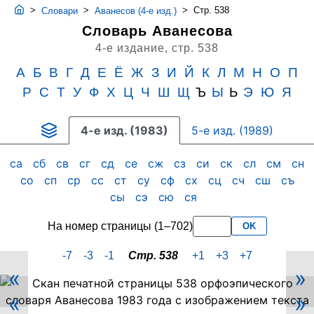
>
>
>
Стр. 538
Словари
Аванесов (4-е изд.)
Словарь Аванесова
4-е издание,
стр. 538
А
Б
В
Г
Д
Е
Ё
Ж
З
И
Й
К
Л
М
Н
О
П
Р
С
Т
У
Ф
Х
Ц
Ч
Ш
Щ
Ъ
Ы
Ь
Э
Ю
Я
4-е изд. (1983)
5-е изд. (1989)
са
сб
св
сг
сд
се
сж
сз
си
ск
сл
см
сн
со
сп
ср
сс
ст
су
сф
сх
сц
сч
сш
съ
сы
сэ
сю
ся
На номер страницы (1–702)
OK
-7
-3
-1
Стр. 538
+1
+3
+7
«
»
Скан
«
»
PDF-