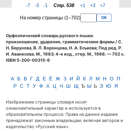
страницы
-7
-3
-1
Стр. 538
+1
+3
+7
538
словаря
На номер страницы (1–702)
OK
Аванесова
(1983)
Орфоэпический словарь русского языка:
произношение, ударение, грамматические формы
/ С.
Н. Борунова, В. Л. Воронцова, Н. А. Еськова; Под ред. Р.
И. Аванесова. М., 1983; 4-е изд., стер. М., 1988. — 702 с.
ISBN 5-200-00315-6
А
Б
В
Г
Д
Е
Ё
Ж
З
И
Й
К
Л
М
Н
О
П
Р
С
Т
У
Ф
Х
Ц
Ч
Ш
Щ
Ъ
Ы
Ь
Э
Ю
Я
Изображение страницы словаря носит
ознакомительный характер и используется в
образовательном процессе. Права на данное издание
принадлежат законным владельцам, включая авторов и
издательство «Русский язык».