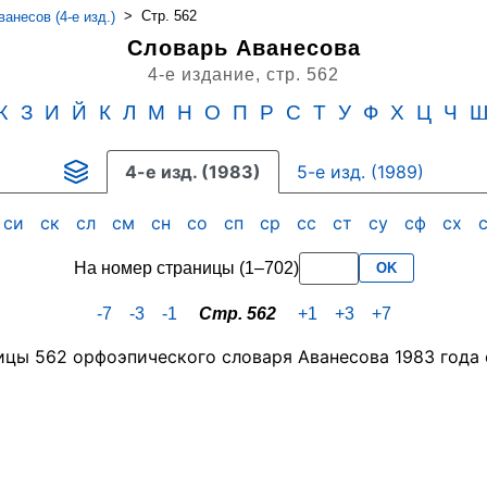
>
Стр. 562
анесов (4-е изд.)
Словарь Аванесова
4-е издание,
стр. 562
Ж
З
И
Й
К
Л
М
Н
О
П
Р
С
Т
У
Ф
Х
Ц
Ч
4-е изд. (1983)
5-е изд. (1989)
си
ск
сл
см
сн
со
сп
ср
сс
ст
су
сф
сх
На номер страницы (1–702)
OK
-7
-3
-1
Стр. 562
+1
+3
+7