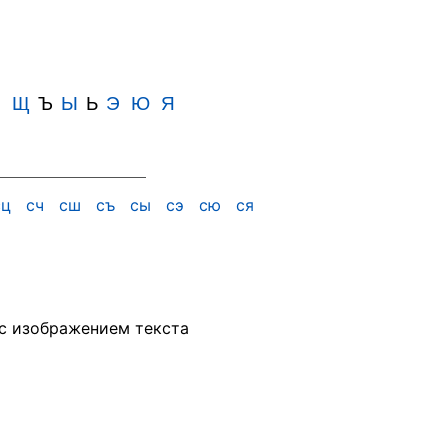
Ш
Щ
Ъ
Ы
Ь
Э
Ю
Я
сц
сч
сш
съ
сы
сэ
сю
ся