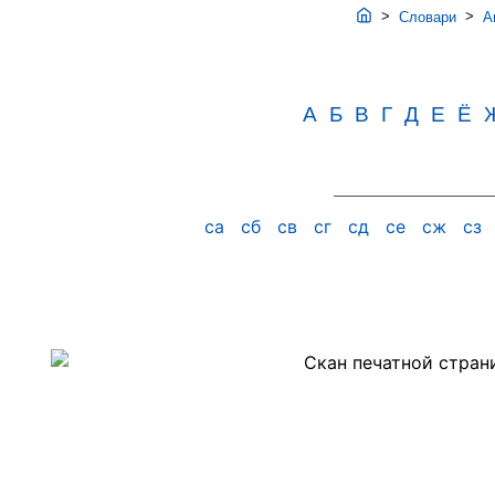
>
>
Словари
Ав
А
Б
В
Г
Д
Е
Ё
са
сб
св
сг
сд
се
сж
сз
Скан
PDF-
страницы
562
словаря
Аванесова