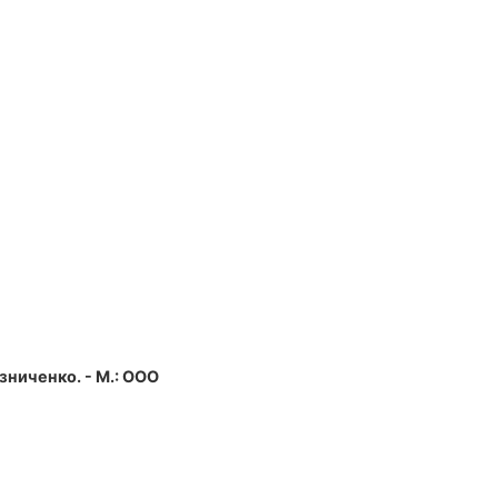
езниченко. - М.: ООО