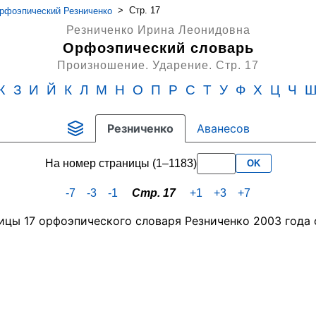
>
Стр. 17
фоэпический Резниченко
Резниченко Ирина Леонидовна
Орфоэпический словарь
Произношение. Ударение.
Стр. 17
Ж
З
И
Й
К
Л
М
Н
О
П
Р
С
Т
У
Ф
Х
Ц
Ч
Резниченко
Аванесов
На номер страницы (1–1183)
OK
-7
-3
-1
Стр. 17
+1
+3
+7