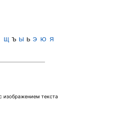
Ш
Щ
Ъ
Ы
Ь
Э
Ю
Я