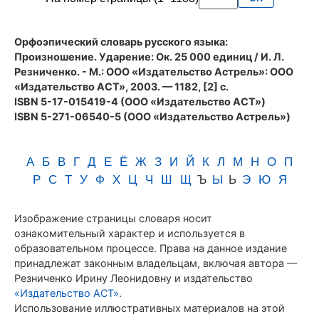
Резниченко
Орфоэпический словарь русского языка:
Произношение. Ударение
: Ок. 25 000 единиц / И. Л.
Резниченко. - М.: ООО «Издательство Астрель»: ООО
«Издательство АСТ», 2003. — 1182, [2] с.
ISBN 5-17-015419-4 (ООО «Издательство АСТ»)
ISBN 5-271-06540-5 (ООО «Издательство Астрель»)
А
Б
В
Г
Д
Е
Ё
Ж
З
И
Й
К
Л
М
Н
О
П
Р
С
Т
У
Ф
Х
Ц
Ч
Ш
Щ
Ъ
Ы
Ь
Э
Ю
Я
Изображение страницы словаря носит
ознакомительный характер и используется в
образовательном процессе. Права на данное издание
принадлежат законным владельцам, включая автора —
Резниченко Ирину Леонидовну и издательство
«Издательство АСТ»
.
Использование иллюстративных материалов на этой