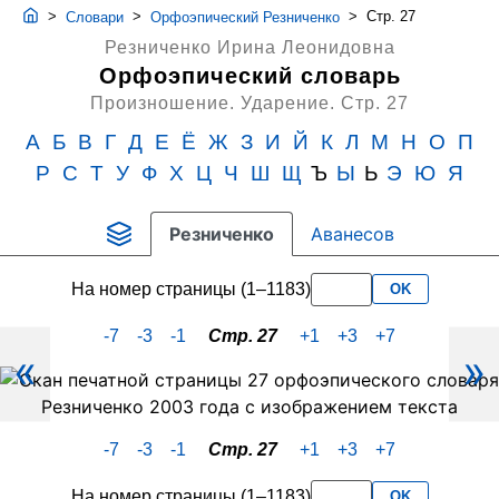
>
>
>
Стр. 27
Словари
Орфоэпический Резниченко
Резниченко Ирина Леонидовна
Орфоэпический словарь
Произношение. Ударение.
Стр. 27
А
Б
В
Г
Д
Е
Ё
Ж
З
И
Й
К
Л
М
Н
О
П
Р
С
Т
У
Ф
Х
Ц
Ч
Ш
Щ
Ъ
Ы
Ь
Э
Ю
Я
Резниченко
Аванесов
На номер страницы (1–1183)
OK
-7
-3
-1
Стр. 27
+1
+3
+7
«
»
Скан
PDF-
страницы
-7
-3
-1
Стр. 27
+1
+3
+7
27
словаря
На номер страницы (1–1183)
OK