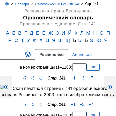
>
>
>
Стр. 141
Словари
Орфоэпический Резниченко
Резниченко Ирина Леонидовна
Орфоэпический словарь
Произношение. Ударение.
Стр. 141
А
Б
В
Г
Д
Е
Ё
Ж
З
И
Й
К
Л
М
Н
О
П
Р
С
Т
У
Ф
Х
Ц
Ч
Ш
Щ
Ъ
Ы
Ь
Э
Ю
Я
Резниченко
Аванесов
На номер страницы (1–1183)
OK
-7
-3
-1
Стр. 141
+1
+3
+7
«
»
Скан
PDF-
страницы
-7
-3
-1
Стр. 141
+1
+3
+7
141
словаря
На номер страницы (1–1183)
OK