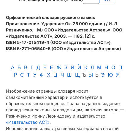
Резниченко
Орфоэпический словарь русского языка:
Произношение. Ударение
: Ок. 25 000 единиц / И. Л.
Резниченко. - М.: ООО «Издательство Астрель»: ООО
«Издательство АСТ», 2003. — 1182, [2] с.
ISBN 5-17-015419-4 (ООО «Издательство АСТ»)
ISBN 5-271-06540-5 (ООО «Издательство Астрель»)
А
Б
В
Г
Д
Е
Ё
Ж
З
И
Й
К
Л
М
Н
О
П
Р
С
Т
У
Ф
Х
Ц
Ч
Ш
Щ
Ъ
Ы
Ь
Э
Ю
Я
Изображение страницы словаря носит
ознакомительный характер и используется в
образовательном процессе. Права на данное издание
принадлежат законным владельцам, включая автора —
Резниченко Ирину Леонидовну и издательство
«Издательство АСТ»
.
Использование иллюстративных материалов на этой