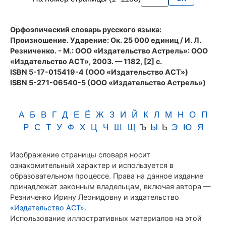
Резниченко
Орфоэпический словарь русского языка:
Произношение. Ударение
: Ок. 25 000 единиц / И. Л.
Резниченко. - М.: ООО «Издательство Астрель»: ООО
«Издательство АСТ», 2003. — 1182, [2] с.
ISBN 5-17-015419-4 (ООО «Издательство АСТ»)
ISBN 5-271-06540-5 (ООО «Издательство Астрель»)
А
Б
В
Г
Д
Е
Ё
Ж
З
И
Й
К
Л
М
Н
О
П
Р
С
Т
У
Ф
Х
Ц
Ч
Ш
Щ
Ъ
Ы
Ь
Э
Ю
Я
Изображение страницы словаря носит
ознакомительный характер и используется в
образовательном процессе. Права на данное издание
принадлежат законным владельцам, включая автора —
Резниченко Ирину Леонидовну и издательство
«Издательство АСТ»
.
Использование иллюстративных материалов на этой