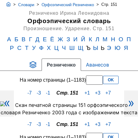
>
>
>
Стр. 151
Словари
Орфоэпический Резниченко
Резниченко Ирина Леонидовна
Орфоэпический словарь
Произношение. Ударение.
Стр. 151
А
Б
В
Г
Д
Е
Ё
Ж
З
И
Й
К
Л
М
Н
О
П
Р
С
Т
У
Ф
Х
Ц
Ч
Ш
Щ
Ъ
Ы
Ь
Э
Ю
Я
Резниченко
Аванесов
На номер страницы (1–1183)
OK
-7
-3
-1
Стр. 151
+1
+3
+7
«
»
Скан
PDF-
страницы
-7
-3
-1
Стр. 151
+1
+3
+7
151
словаря
На номер страницы (1–1183)
OK