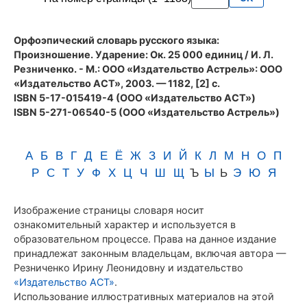
Резниченко
Орфоэпический словарь русского языка:
Произношение. Ударение
: Ок. 25 000 единиц / И. Л.
Резниченко. - М.: ООО «Издательство Астрель»: ООО
«Издательство АСТ», 2003. — 1182, [2] с.
ISBN 5-17-015419-4 (ООО «Издательство АСТ»)
ISBN 5-271-06540-5 (ООО «Издательство Астрель»)
А
Б
В
Г
Д
Е
Ё
Ж
З
И
Й
К
Л
М
Н
О
П
Р
С
Т
У
Ф
Х
Ц
Ч
Ш
Щ
Ъ
Ы
Ь
Э
Ю
Я
Изображение страницы словаря носит
ознакомительный характер и используется в
образовательном процессе. Права на данное издание
принадлежат законным владельцам, включая автора —
Резниченко Ирину Леонидовну и издательство
«Издательство АСТ»
.
Использование иллюстративных материалов на этой