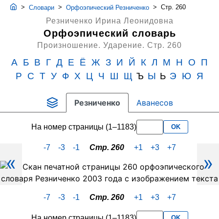
>
>
>
Стр. 260
Словари
Орфоэпический Резниченко
Резниченко Ирина Леонидовна
Орфоэпический словарь
Произношение. Ударение.
Стр. 260
А
Б
В
Г
Д
Е
Ё
Ж
З
И
Й
К
Л
М
Н
О
П
Р
С
Т
У
Ф
Х
Ц
Ч
Ш
Щ
Ъ
Ы
Ь
Э
Ю
Я
Резниченко
Аванесов
На номер страницы (1–1183)
OK
-7
-3
-1
Стр. 260
+1
+3
+7
«
»
Скан
PDF-
страницы
-7
-3
-1
Стр. 260
+1
+3
+7
260
словаря
На номер страницы (1–1183)
OK