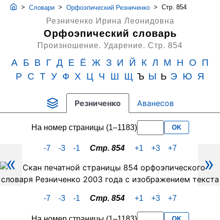
>
>
>
Стр. 854
Словари
Орфоэпический Резниченко
Резниченко Ирина Леонидовна
Орфоэпический словарь
Произношение. Ударение.
Стр. 854
А
Б
В
Г
Д
Е
Ё
Ж
З
И
Й
К
Л
М
Н
О
П
Р
С
Т
У
Ф
Х
Ц
Ч
Ш
Щ
Ъ
Ы
Ь
Э
Ю
Я
Резниченко
Аванесов
На номер страницы (1–1183)
OK
-7
-3
-1
Стр. 854
+1
+3
+7
«
»
Скан
PDF-
страницы
-7
-3
-1
Стр. 854
+1
+3
+7
854
словаря
На номер страницы (1–1183)
OK