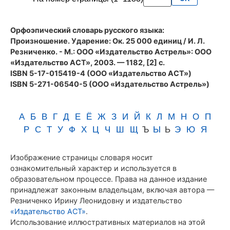
Резниченко
Орфоэпический словарь русского языка:
Произношение. Ударение
: Ок. 25 000 единиц / И. Л.
Резниченко. - М.: ООО «Издательство Астрель»: ООО
«Издательство АСТ», 2003. — 1182, [2] с.
ISBN 5-17-015419-4 (ООО «Издательство АСТ»)
ISBN 5-271-06540-5 (ООО «Издательство Астрель»)
А
Б
В
Г
Д
Е
Ё
Ж
З
И
Й
К
Л
М
Н
О
П
Р
С
Т
У
Ф
Х
Ц
Ч
Ш
Щ
Ъ
Ы
Ь
Э
Ю
Я
Изображение страницы словаря носит
ознакомительный характер и используется в
образовательном процессе. Права на данное издание
принадлежат законным владельцам, включая автора —
Резниченко Ирину Леонидовну и издательство
«Издательство АСТ»
.
Использование иллюстративных материалов на этой