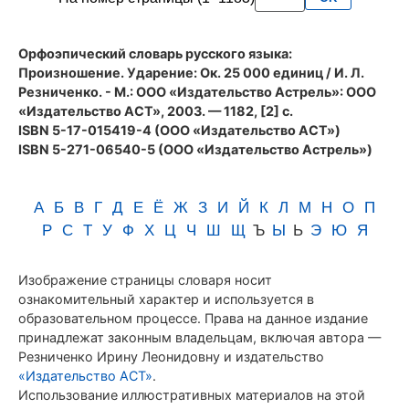
Резниченко
Орфоэпический словарь русского языка:
Произношение. Ударение
: Ок. 25 000 единиц / И. Л.
Резниченко. - М.: ООО «Издательство Астрель»: ООО
«Издательство АСТ», 2003. — 1182, [2] с.
ISBN 5-17-015419-4 (ООО «Издательство АСТ»)
ISBN 5-271-06540-5 (ООО «Издательство Астрель»)
А
Б
В
Г
Д
Е
Ё
Ж
З
И
Й
К
Л
М
Н
О
П
Р
С
Т
У
Ф
Х
Ц
Ч
Ш
Щ
Ъ
Ы
Ь
Э
Ю
Я
Изображение страницы словаря носит
ознакомительный характер и используется в
образовательном процессе. Права на данное издание
принадлежат законным владельцам, включая автора —
Резниченко Ирину Леонидовну и издательство
«Издательство АСТ»
.
Использование иллюстративных материалов на этой