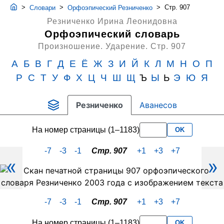
>
>
>
Стр. 907
Словари
Орфоэпический Резниченко
Резниченко Ирина Леонидовна
Орфоэпический словарь
Произношение. Ударение.
Стр. 907
А
Б
В
Г
Д
Е
Ё
Ж
З
И
Й
К
Л
М
Н
О
П
Р
С
Т
У
Ф
Х
Ц
Ч
Ш
Щ
Ъ
Ы
Ь
Э
Ю
Я
Резниченко
Аванесов
На номер страницы (1–1183)
OK
-7
-3
-1
Стр. 907
+1
+3
+7
«
»
Скан
PDF-
страницы
-7
-3
-1
Стр. 907
+1
+3
+7
907
словаря
На номер страницы (1–1183)
OK