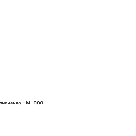
езниченко. - М.: ООО