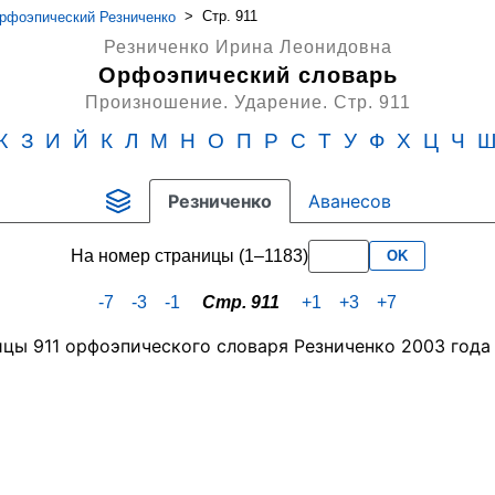
>
Стр. 911
фоэпический Резниченко
Резниченко Ирина Леонидовна
Орфоэпический словарь
Произношение. Ударение.
Стр. 911
Ж
З
И
Й
К
Л
М
Н
О
П
Р
С
Т
У
Ф
Х
Ц
Ч
Резниченко
Аванесов
На номер страницы (1–1183)
OK
-7
-3
-1
Стр. 911
+1
+3
+7