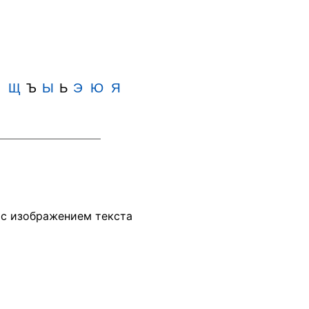
Ш
Щ
Ъ
Ы
Ь
Э
Ю
Я