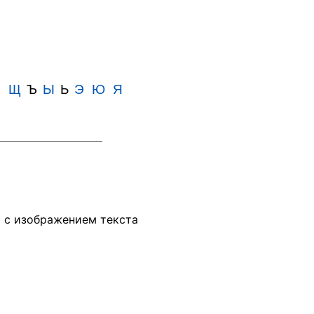
Ш
Щ
Ъ
Ы
Ь
Э
Ю
Я