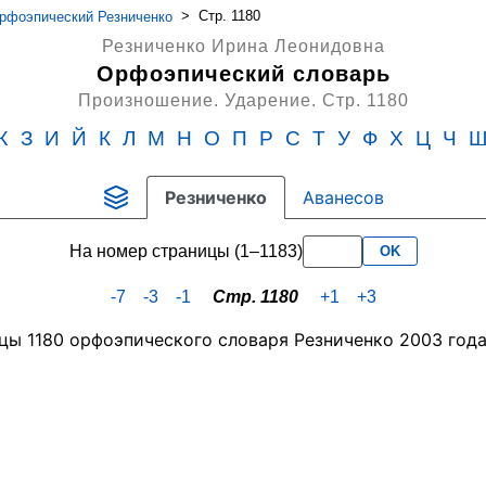
>
Стр. 1180
фоэпический Резниченко
Резниченко Ирина Леонидовна
Орфоэпический словарь
Произношение. Ударение.
Стр. 1180
Ж
З
И
Й
К
Л
М
Н
О
П
Р
С
Т
У
Ф
Х
Ц
Ч
Резниченко
Аванесов
На номер страницы (1–1183)
OK
-7
-3
-1
Стр. 1180
+1
+3