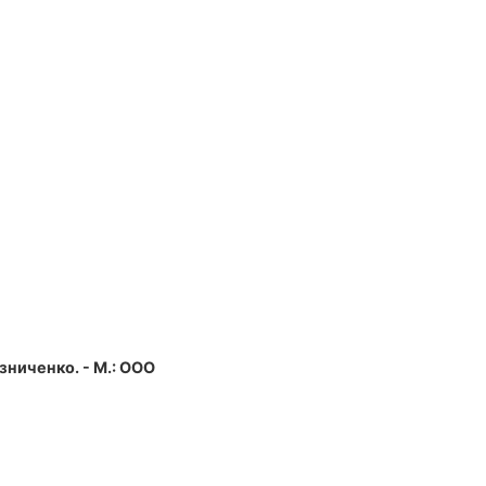
езниченко. - М.: ООО