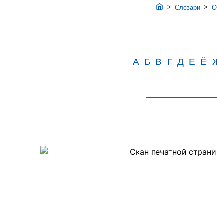
>
>
Словари
Ор
А
Б
В
Г
Д
Е
Ё
Скан
PDF-
страницы
1180
словаря
Резниченко